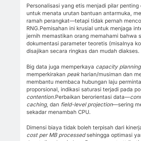
Personalisasi yang etis menjadi pilar pentin
untuk menata urutan bantuan antarmuka, men
ramah perangkat—tetapi tidak pernah menco
RNG.Pemisahan ini krusial untuk menjaga int
jernih memastikan orang memahami bahwa se
dokumentasi parameter teoretis (misalnya kon
disajikan secara ringkas dan mudah diakses.
Big data juga memperkaya
capacity planning
memperkirakan
peak
harian/musiman dan m
membantu membaca hubungan laju permintaa
proporsional, indikasi saturasi terjadi pada 
contention
.Perbaikan berorientasi data—
conn
caching
, dan
field-level projection
—sering me
sekadar menambah CPU.
Dimensi biaya tidak boleh terpisah dari kine
cost per MB processed
sehingga optimasi ya