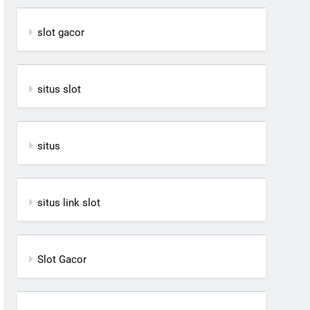
slot gacor
situs slot
situs
situs link slot
Slot
G
acor