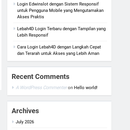
Login Edwinslot dengan Sistem Responsif
untuk Pengguna Mobile yang Mengutamakan
Akses Praktis
Lebah4D Login Terbaru dengan Tampilan yang
Lebih Responsif
Cara Login Lebah4D dengan Langkah Cepat
dan Terarah untuk Akses yang Lebih Aman
Recent Comments
A WordPress Commenter
on
Hello world!
Archives
July 2026