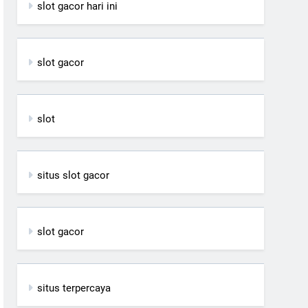
slot gacor hari ini
slot gacor
slot
situs slot gacor
slot gacor
situs terpercaya