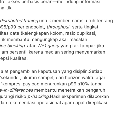
ontrol akses berbasis peran—melindungi informasi
litik.
distributed tracing
untuk memberi narasi utuh tentang
i p95/p99 per endpoint,
throughput
, serta tingkat
tas data (kelengkapan kolom, rasio duplikasi,
 metrik membantu mengungkap akar masalah
ine blocking
, atau
N+1 query
yang tak tampak jika
dalam persentil karena median sering menyamarkan
psi kualitas.
alat pengambilan keputusan yang disiplin.Setiap
er/sekunder, ukuran sampel, dan horizon waktu agar
s: “kompresi payload menurunkan p99 ≤10% tanpa
e-in-differences
membantu menetralkan pengaruh
rangi risiko
p-hacking
.Hasil eksperimen dilaporkan
dan rekomendasi operasional agar dapat direplikasi