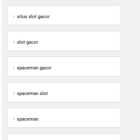
situs slot gacor
slot gacor
spaceman gacor
spaceman slot
spaceman