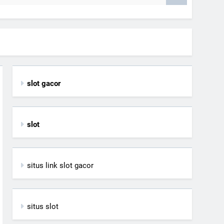
slot gacor
slot
situs link slot gacor
situs slot