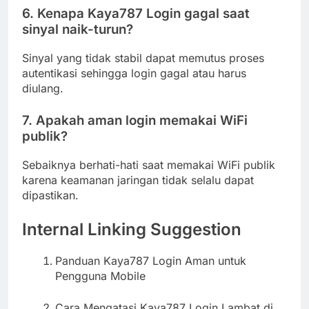
6. Kenapa Kaya787 Login gagal saat
sinyal naik-turun?
Sinyal yang tidak stabil dapat memutus proses
autentikasi sehingga login gagal atau harus
diulang.
7. Apakah aman login memakai WiFi
publik?
Sebaiknya berhati-hati saat memakai WiFi publik
karena keamanan jaringan tidak selalu dapat
dipastikan.
Internal Linking Suggestion
Panduan Kaya787 Login Aman untuk
Pengguna Mobile
Cara Mengatasi Kaya787 Login Lambat di