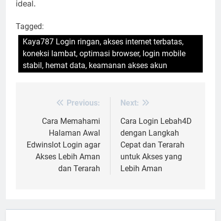
ideal.
Tagged:
Kaya787 Login ringan, akses internet terbatas,
koneksi lambat, optimasi browser, login mobile
stabil, hemat data, keamanan akses akun
Previous:
Next:
Post
navigation
Cara Memahami
Cara Login Lebah4D
Halaman Awal
dengan Langkah
Edwinslot Login agar
Cepat dan Terarah
Akses Lebih Aman
untuk Akses yang
dan Terarah
Lebih Aman