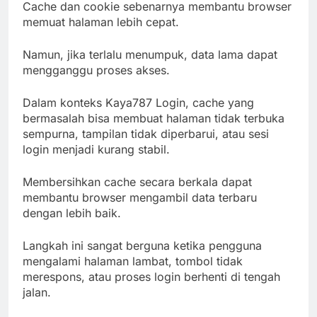
Cache dan cookie sebenarnya membantu browser
memuat halaman lebih cepat.
Namun, jika terlalu menumpuk, data lama dapat
mengganggu proses akses.
Dalam konteks Kaya787 Login, cache yang
bermasalah bisa membuat halaman tidak terbuka
sempurna, tampilan tidak diperbarui, atau sesi
login menjadi kurang stabil.
Membersihkan cache secara berkala dapat
membantu browser mengambil data terbaru
dengan lebih baik.
Langkah ini sangat berguna ketika pengguna
mengalami halaman lambat, tombol tidak
merespons, atau proses login berhenti di tengah
jalan.