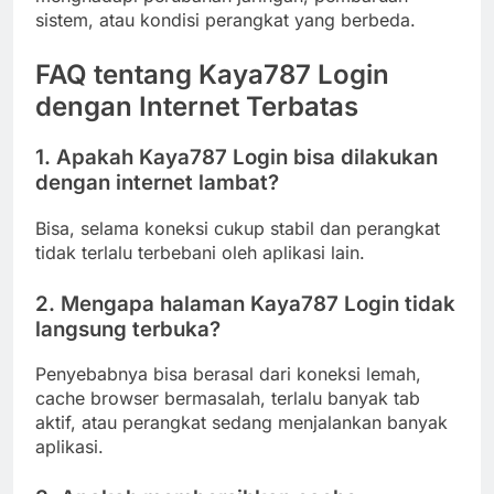
sistem, atau kondisi perangkat yang berbeda.
FAQ tentang Kaya787 Login
dengan Internet Terbatas
1. Apakah Kaya787 Login bisa dilakukan
dengan internet lambat?
Bisa, selama koneksi cukup stabil dan perangkat
tidak terlalu terbebani oleh aplikasi lain.
2. Mengapa halaman Kaya787 Login tidak
langsung terbuka?
Penyebabnya bisa berasal dari koneksi lemah,
cache browser bermasalah, terlalu banyak tab
aktif, atau perangkat sedang menjalankan banyak
aplikasi.