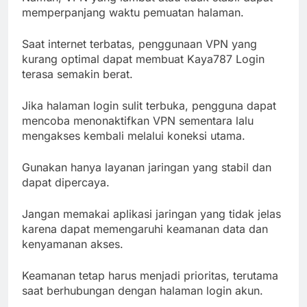
memperpanjang waktu pemuatan halaman.
Saat internet terbatas, penggunaan VPN yang
kurang optimal dapat membuat Kaya787 Login
terasa semakin berat.
Jika halaman login sulit terbuka, pengguna dapat
mencoba menonaktifkan VPN sementara lalu
mengakses kembali melalui koneksi utama.
Gunakan hanya layanan jaringan yang stabil dan
dapat dipercaya.
Jangan memakai aplikasi jaringan yang tidak jelas
karena dapat memengaruhi keamanan data dan
kenyamanan akses.
Keamanan tetap harus menjadi prioritas, terutama
saat berhubungan dengan halaman login akun.