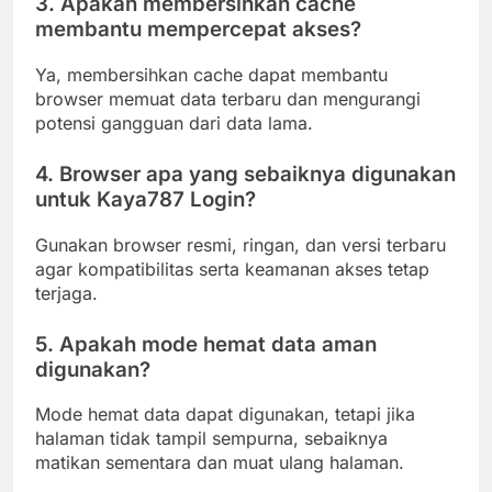
3. Apakah membersihkan cache
membantu mempercepat akses?
Ya, membersihkan cache dapat membantu
browser memuat data terbaru dan mengurangi
potensi gangguan dari data lama.
4. Browser apa yang sebaiknya digunakan
untuk Kaya787 Login?
Gunakan browser resmi, ringan, dan versi terbaru
agar kompatibilitas serta keamanan akses tetap
terjaga.
5. Apakah mode hemat data aman
digunakan?
Mode hemat data dapat digunakan, tetapi jika
halaman tidak tampil sempurna, sebaiknya
matikan sementara dan muat ulang halaman.