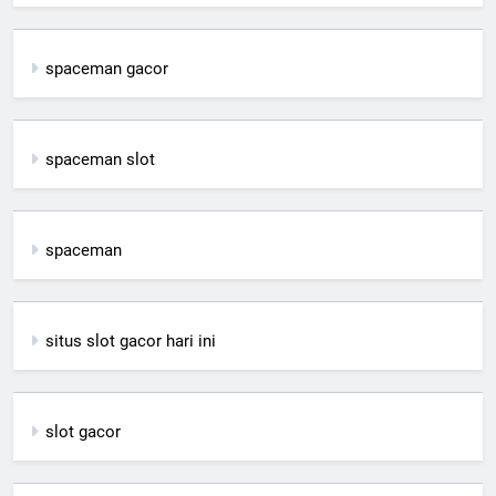
spaceman gacor
spaceman slot
spaceman
situs slot gacor hari ini
slot gacor