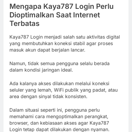
Mengapa Kaya787 Login Perlu
Dioptimalkan Saat Internet
Terbatas
Kaya787 Login menjadi salah satu aktivitas digital
yang membutuhkan koneksi stabil agar proses
masuk akun dapat berjalan lancar.
Namun, tidak semua pengguna selalu berada
dalam kondisi jaringan ideal.
Ada kalanya akses dilakukan melalui koneksi
seluler yang lemah, WiFi publik yang padat, atau
area dengan sinyal tidak konsisten.
Dalam situasi seperti ini, pengguna perlu
memahami cara mengoptimalkan perangkat,
browser, dan kebiasaan akses agar Kaya787
Login tetap dapat dilakukan dengan nyaman.