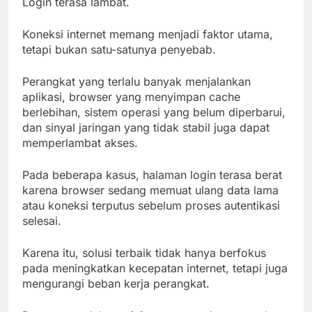
Login terasa lambat.
Koneksi internet memang menjadi faktor utama,
tetapi bukan satu-satunya penyebab.
Perangkat yang terlalu banyak menjalankan
aplikasi, browser yang menyimpan cache
berlebihan, sistem operasi yang belum diperbarui,
dan sinyal jaringan yang tidak stabil juga dapat
memperlambat akses.
Pada beberapa kasus, halaman login terasa berat
karena browser sedang memuat ulang data lama
atau koneksi terputus sebelum proses autentikasi
selesai.
Karena itu, solusi terbaik tidak hanya berfokus
pada meningkatkan kecepatan internet, tetapi juga
mengurangi beban kerja perangkat.