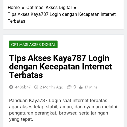
Home
Optimasi Akses Digital
Tips Akses Kaya787 Login dengan Kecepatan Internet
Terbatas
OPTIMASI AKSES DIGITAL
Tips Akses Kaya787 Login
dengan Kecepatan Internet
Terbatas
0
4486b47
2 Months Ago
17 Mins
Panduan Kaya787 Login saat internet terbatas
agar akses tetap stabil, aman, dan nyaman melalui
pengaturan perangkat, browser, serta jaringan
yang tepat.