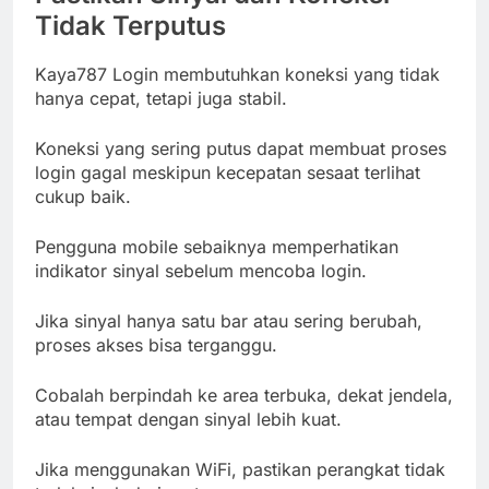
Tidak Terputus
Kaya787 Login membutuhkan koneksi yang tidak
hanya cepat, tetapi juga stabil.
Koneksi yang sering putus dapat membuat proses
login gagal meskipun kecepatan sesaat terlihat
cukup baik.
Pengguna mobile sebaiknya memperhatikan
indikator sinyal sebelum mencoba login.
Jika sinyal hanya satu bar atau sering berubah,
proses akses bisa terganggu.
Cobalah berpindah ke area terbuka, dekat jendela,
atau tempat dengan sinyal lebih kuat.
Jika menggunakan WiFi, pastikan perangkat tidak