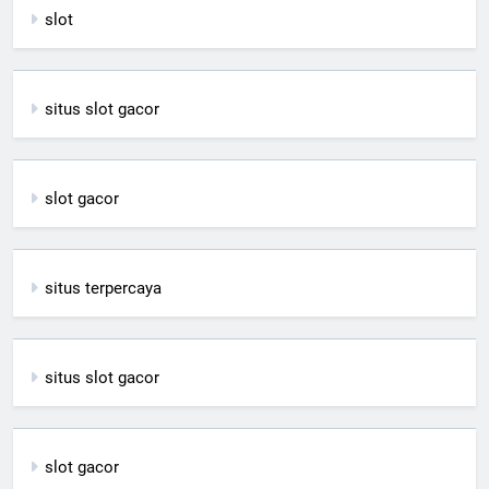
slot
situs slot gacor
slot gacor
situs terpercaya
situs slot gacor
slot gacor