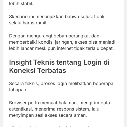
lebih stabil.
Skenario ini menunjukkan bahwa solusi tidak
selalu harus rumit.
Dengan mengurangi beban perangkat dan
memperbaiki kondisi jaringan, akses bisa menjadi
lebih lancar meskipun internet tidak terlalu cepat.
Insight Teknis tentang Login di
Koneksi Terbatas
Secara teknis, proses login melibatkan beberapa
tahapan.
Browser perlu memuat halaman, mengirim data
autentikasi, menerima respons sistem, lalu
menyimpan sesi akses secara aman.