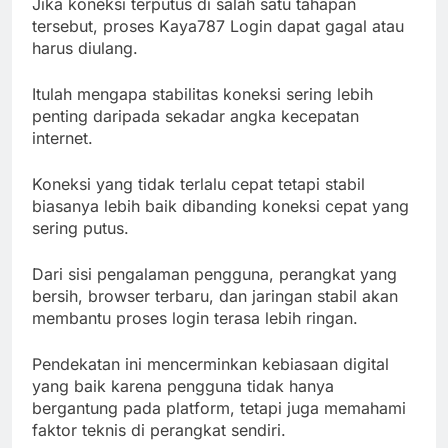
Jika koneksi terputus di salah satu tahapan
tersebut, proses Kaya787 Login dapat gagal atau
harus diulang.
Itulah mengapa stabilitas koneksi sering lebih
penting daripada sekadar angka kecepatan
internet.
Koneksi yang tidak terlalu cepat tetapi stabil
biasanya lebih baik dibanding koneksi cepat yang
sering putus.
Dari sisi pengalaman pengguna, perangkat yang
bersih, browser terbaru, dan jaringan stabil akan
membantu proses login terasa lebih ringan.
Pendekatan ini mencerminkan kebiasaan digital
yang baik karena pengguna tidak hanya
bergantung pada platform, tetapi juga memahami
faktor teknis di perangkat sendiri.