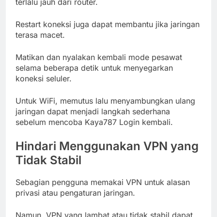
terlalu jauh dari router.
Restart koneksi juga dapat membantu jika jaringan
terasa macet.
Matikan dan nyalakan kembali mode pesawat
selama beberapa detik untuk menyegarkan
koneksi seluler.
Untuk WiFi, memutus lalu menyambungkan ulang
jaringan dapat menjadi langkah sederhana
sebelum mencoba Kaya787 Login kembali.
Hindari Menggunakan VPN yang
Tidak Stabil
Sebagian pengguna memakai VPN untuk alasan
privasi atau pengaturan jaringan.
Namun, VPN yang lambat atau tidak stabil dapat