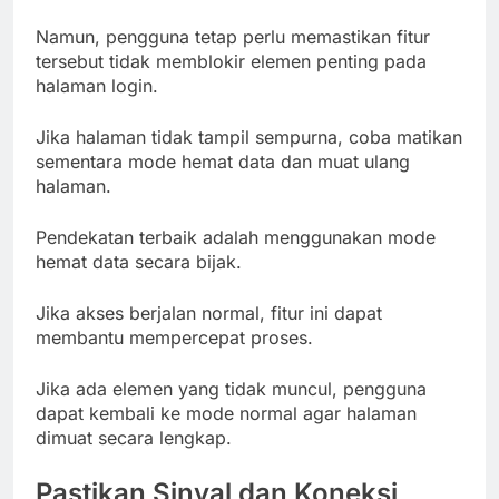
Namun, pengguna tetap perlu memastikan fitur
tersebut tidak memblokir elemen penting pada
halaman login.
Jika halaman tidak tampil sempurna, coba matikan
sementara mode hemat data dan muat ulang
halaman.
Pendekatan terbaik adalah menggunakan mode
hemat data secara bijak.
Jika akses berjalan normal, fitur ini dapat
membantu mempercepat proses.
Jika ada elemen yang tidak muncul, pengguna
dapat kembali ke mode normal agar halaman
dimuat secara lengkap.
Pastikan Sinyal dan Koneksi