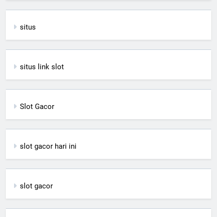
situs
situs link slot
Slot
G
acor
slot gacor hari ini
slot gacor