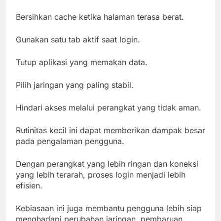
Bersihkan cache ketika halaman terasa berat.
Gunakan satu tab aktif saat login.
Tutup aplikasi yang memakan data.
Pilih jaringan yang paling stabil.
Hindari akses melalui perangkat yang tidak aman.
Rutinitas kecil ini dapat memberikan dampak besar
pada pengalaman pengguna.
Dengan perangkat yang lebih ringan dan koneksi
yang lebih terarah, proses login menjadi lebih
efisien.
Kebiasaan ini juga membantu pengguna lebih siap
menghadapi perubahan jaringan, pembaruan