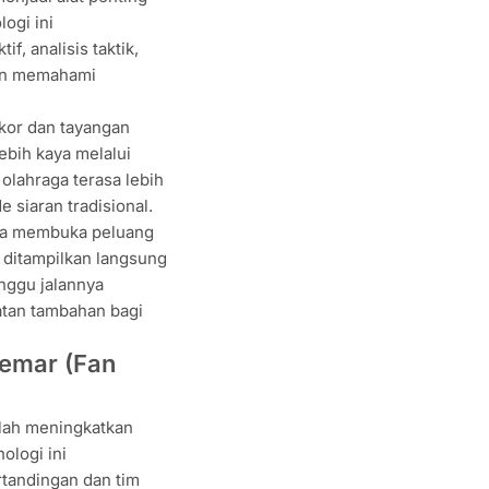
ogi ini
, analisis taktik,
ton memahami
skor dan tayangan
lebih kaya melalui
 olahraga terasa lebih
 siaran tradisional.
ga membuka peluang
t ditampilkan langsung
nggu jalannya
tan tambahan bagi
gemar (Fan
alah meningkatkan
nologi ini
tandingan dan tim