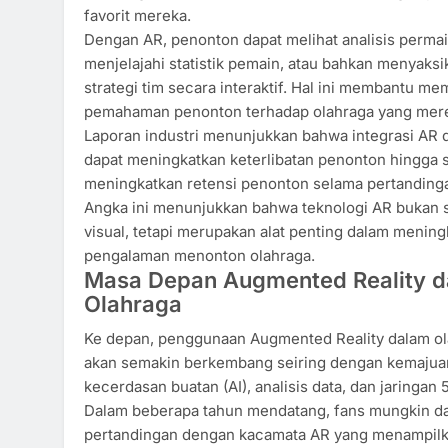
favorit mereka.
Dengan AR, penonton dapat melihat analisis perma
menjelajahi statistik pemain, atau bahkan menyaksik
strategi tim secara interaktif. Hal ini membantu m
pemahaman penonton terhadap olahraga yang mere
Laporan industri menunjukkan bahwa integrasi AR d
dapat meningkatkan keterlibatan penonton hingga s
meningkatkan retensi penonton selama pertanding
Angka ini menunjukkan bahwa teknologi AR bukan 
visual, tetapi merupakan alat penting dalam mening
pengalaman menonton olahraga.
Masa Depan Augmented Reality da
Olahraga
Ke depan, penggunaan Augmented Reality dalam ol
akan semakin berkembang seiring dengan kemajuan
kecerdasan buatan (AI), analisis data, dan jaringan 
Dalam beberapa tahun mendatang, fans mungkin d
pertandingan dengan kacamata AR yang menampilka