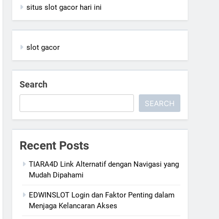
situs slot gacor hari ini
slot gacor
Search
SEARCH
Recent Posts
TIARA4D Link Alternatif dengan Navigasi yang
Mudah Dipahami
EDWINSLOT Login dan Faktor Penting dalam
Menjaga Kelancaran Akses