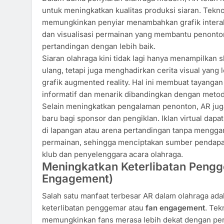
untuk meningkatkan kualitas produksi siaran. Teknol
memungkinkan penyiar menambahkan grafik interaktif
dan visualisasi permainan yang membantu penon
pertandingan dengan lebih baik.
Siaran olahraga kini tidak lagi hanya menampilkan 
ulang, tetapi juga menghadirkan cerita visual yang 
grafik augmented reality. Hal ini membuat tayangan
informatif dan menarik dibandingkan dengan metode
Selain meningkatkan pengalaman penonton, AR ju
baru bagi sponsor dan pengiklan. Iklan virtual dapa
di lapangan atau arena pertandingan tanpa mengga
permainan, sehingga menciptakan sumber pendapa
klub dan penyelenggara acara olahraga.
Meningkatkan Keterlibatan Peng
Engagement)
Salah satu manfaat terbesar AR dalam olahraga ad
keterlibatan penggemar atau
fan engagement
. Tek
memungkinkan fans merasa lebih dekat dengan per