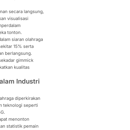
inan secara langsung,
an visualisasi
emperdalam
ka tonton.
alam siaran olahraga
ekitar 15% serta
an berlangsung.
sekadar gimmick
katkan kualitas
lam Industri
ahraga diperkirakan
 teknologi seperti
5G.
apat menonton
n statistik pemain