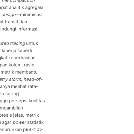
n
file compaction
at analitik agregasi
y design
—minimisasi
at transit dan
indungi informasi
buted tracing
untuk
 kinerja seperti
ngkat keberhasilan
pan kolom, rasio
as metrik membantu
etry storm
,
head-of-
anya melihat rata-
an sering
gu persepsi kualitas.
pengambilan
tesis jelas, metrik
u agar
power
statistik
menurunkan p99 ≤10%