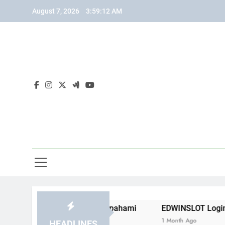
Skip
August 7, 2026
3:59:13 AM
to
content
Mod
Eksplorasi
gasi yang Mudah Dipahami
EDWINSLOT Login dan Faktor 
1 Month Ago
HEADLINES