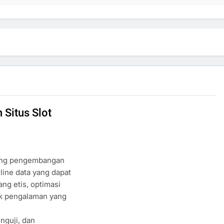
Situs Slot
rong pengembangan
eline data yang dapat
ng etis, optimasi
tuk pengalaman yang
nguji, dan