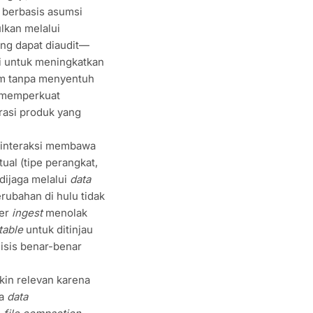
 berbasis asumsi
lkan melalui
ang dapat diaudit—
i untuk meningkatkan
tem tanpa menyentuh
i memperkuat
asi produk yang
p interaksi membawa
tual (tipe perangkat,
 dijaga melalui
data
erubahan di hulu tidak
yer
ingest
menolak
table
untuk ditinjau
lisis benar-benar
in relevan karena
ma
data