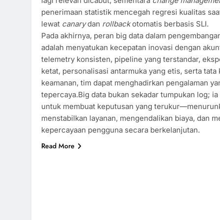
lagi relevan dicabut, sementara
change manageme
penerimaan statistik mencegah regresi kualitas saat 
lewat
canary
dan
rollback
otomatis berbasis SLI.
Pada akhirnya, peran big data dalam pengembangan
adalah menyatukan kecepatan inovasi dengan akunta
telemetry konsisten, pipeline yang terstandar, eks
ketat, personalisasi antarmuka yang etis, serta tata 
keamanan, tim dapat menghadirkan pengalaman yang
tepercaya.Big data bukan sekadar tumpukan log; ia
untuk membuat keputusan yang terukur—menurunka
menstabilkan layanan, mengendalikan biaya, dan
kepercayaan pengguna secara berkelanjutan.
Read More