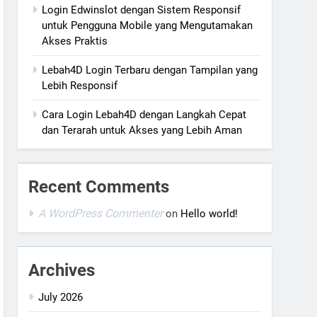
Login Edwinslot dengan Sistem Responsif
untuk Pengguna Mobile yang Mengutamakan
Akses Praktis
Lebah4D Login Terbaru dengan Tampilan yang
Lebih Responsif
Cara Login Lebah4D dengan Langkah Cepat
dan Terarah untuk Akses yang Lebih Aman
Recent Comments
A WordPress Commenter
on
Hello world!
Archives
July 2026