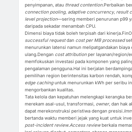
penyimpanan, atau
thread contention
.Perbaikan be
connection pooling
,
adaptive concurrency
,
result 
level projection
—sering memberi penurunan p99 y
daripada sekadar menambah CPU.
Dimensi biaya tidak boleh terpisah dari kinerja.Fi
successful request
dan
cost per MB processed
seh
menurunkan latensi namun melipatgandakan biaya d
ulang.Dengan
cost attribution
per layanan/region/e
memfokuskan investasi pada komponen yang pali
pengalaman pengguna.Hal ini berjalan berdampin
pemilihan region berintensitas karbon rendah, komp
edge caching
untuk menurunkan kWh per seribu int
mengorbankan kualitas.
Tata kelola dan kepatuhan melengkapi kerangka bes
merekam asal-usul, transformasi,
owner
, dan hak 
dapat merekonstruksi peristiwa dengan presisi.
Imm
bertanda waktu memberi jejak yang kuat untuk inves
post-incident review
.
Access review
berkala memast