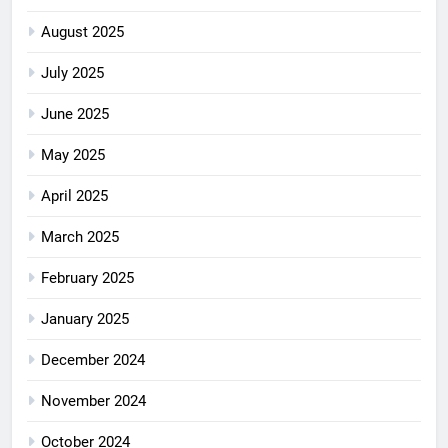
August 2025
July 2025
June 2025
May 2025
April 2025
March 2025
February 2025
January 2025
December 2024
November 2024
October 2024