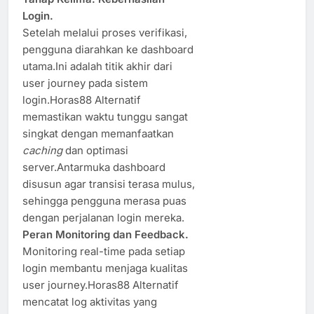
Login.
Setelah melalui proses verifikasi,
pengguna diarahkan ke dashboard
utama.Ini adalah titik akhir dari
user journey pada sistem
login.Horas88 Alternatif
memastikan waktu tunggu sangat
singkat dengan memanfaatkan
caching
dan optimasi
server.Antarmuka dashboard
disusun agar transisi terasa mulus,
sehingga pengguna merasa puas
dengan perjalanan login mereka.
Peran Monitoring dan Feedback.
Monitoring real-time pada setiap
login membantu menjaga kualitas
user journey.Horas88 Alternatif
mencatat log aktivitas yang