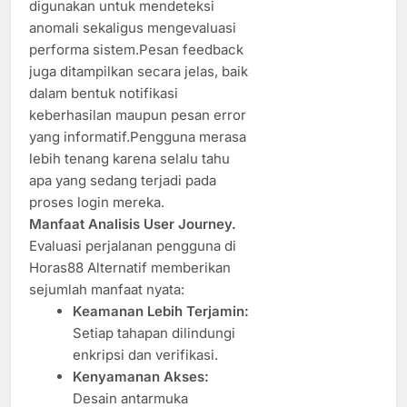
digunakan untuk mendeteksi
anomali sekaligus mengevaluasi
performa sistem.Pesan feedback
juga ditampilkan secara jelas, baik
dalam bentuk notifikasi
keberhasilan maupun pesan error
yang informatif.Pengguna merasa
lebih tenang karena selalu tahu
apa yang sedang terjadi pada
proses login mereka.
Manfaat Analisis User Journey.
Evaluasi perjalanan pengguna di
Horas88 Alternatif memberikan
sejumlah manfaat nyata:
Keamanan Lebih Terjamin:
Setiap tahapan dilindungi
enkripsi dan verifikasi.
Kenyamanan Akses:
Desain antarmuka