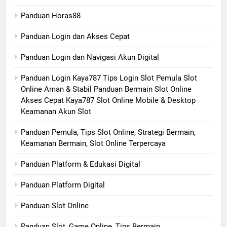
Panduan Horas88
Panduan Login dan Akses Cepat
Panduan Login dan Navigasi Akun Digital
Panduan Login Kaya787 Tips Login Slot Pemula Slot
Online Aman & Stabil Panduan Bermain Slot Online
Akses Cepat Kaya787 Slot Online Mobile & Desktop
Keamanan Akun Slot
Panduan Pemula, Tips Slot Online, Strategi Bermain,
Keamanan Bermain, Slot Online Terpercaya
Panduan Platform & Edukasi Digital
Panduan Platform Digital
Panduan Slot Online
Panduan Slot, Game Online, Tips Bermain