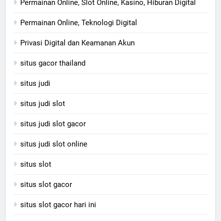
Permainan Online, Slot Online, Kasino, Hiburan Digital
Permainan Online, Teknologi Digital
Privasi Digital dan Keamanan Akun
situs gacor thailand
situs judi
situs judi slot
situs judi slot gacor
situs judi slot online
situs slot
situs slot gacor
situs slot gacor hari ini