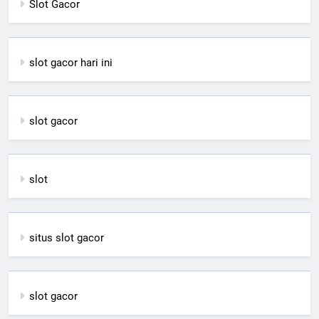
Slot
G
acor
slot gacor hari ini
slot gacor
slot
situs slot gacor
slot gacor