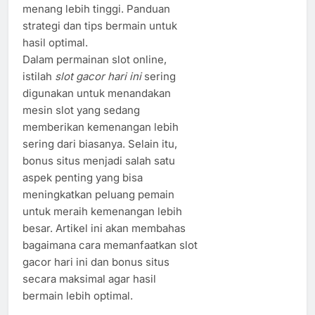
menang lebih tinggi. Panduan
strategi dan tips bermain untuk
hasil optimal.
Dalam permainan slot online,
istilah
slot gacor hari ini
sering
digunakan untuk menandakan
mesin slot yang sedang
memberikan kemenangan lebih
sering dari biasanya. Selain itu,
bonus situs menjadi salah satu
aspek penting yang bisa
meningkatkan peluang pemain
untuk meraih kemenangan lebih
besar. Artikel ini akan membahas
bagaimana cara memanfaatkan slot
gacor hari ini dan bonus situs
secara maksimal agar hasil
bermain lebih optimal.