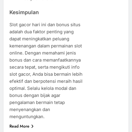
Kesimpulan
Slot gacor hari ini dan bonus situs
adalah dua faktor penting yang
dapat meningkatkan peluang
kemenangan dalam permainan slot
online. Dengan memahami jenis
bonus dan cara memanfaatkannya
secara tepat, serta mengikuti info
slot gacor, Anda bisa bermain lebih
efektif dan berpotensi meraih hasil
optimal. Selalu kelola modal dan
bonus dengan bijak agar
pengalaman bermain tetap
menyenangkan dan
menguntungkan.
Read More