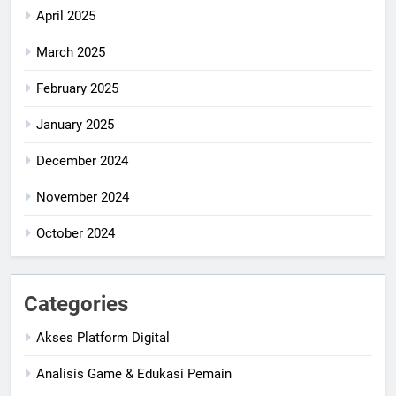
April 2025
March 2025
February 2025
January 2025
December 2024
November 2024
October 2024
Categories
Akses Platform Digital
Analisis Game & Edukasi Pemain