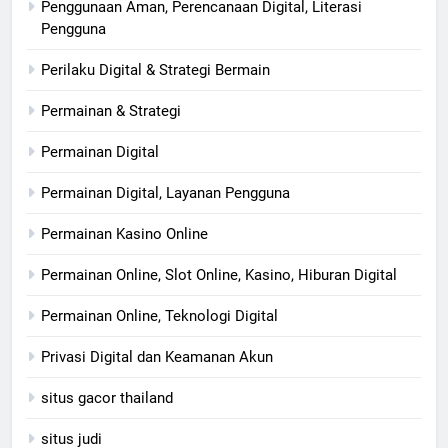
Penggunaan Aman, Perencanaan Digital, Literasi
Pengguna
Perilaku Digital & Strategi Bermain
Permainan & Strategi
Permainan Digital
Permainan Digital, Layanan Pengguna
Permainan Kasino Online
Permainan Online, Slot Online, Kasino, Hiburan Digital
Permainan Online, Teknologi Digital
Privasi Digital dan Keamanan Akun
situs gacor thailand
situs judi