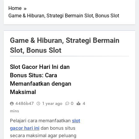
Home
Game & Hiburan, Strategi Bermain Slot, Bonus Slot
Game & Hiburan, Strategi Bermain
Slot, Bonus Slot
Slot Gacor Hari Ini dan
Bonus Situs: Cara
Memanfaatkan dengan
Maksimal
4486b47
1 year ago
0
4
mins
Pelajari cara memanfaatkan
slot
gacor hari ini
dan bonus situs
secara maksimal agar peluang