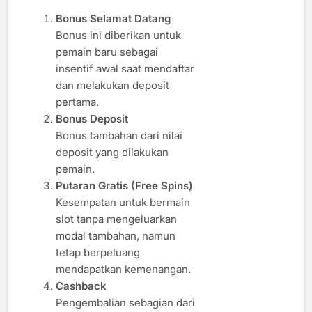
Bonus Selamat Datang
Bonus ini diberikan untuk
pemain baru sebagai
insentif awal saat mendaftar
dan melakukan deposit
pertama.
Bonus Deposit
Bonus tambahan dari nilai
deposit yang dilakukan
pemain.
Putaran Gratis (Free Spins)
Kesempatan untuk bermain
slot tanpa mengeluarkan
modal tambahan, namun
tetap berpeluang
mendapatkan kemenangan.
Cashback
Pengembalian sebagian dari