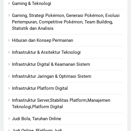
Gaming & Teknologi
Gaming, Strategi Pokémon, Generasi Pokémon, Evolusi
Pertempuran, Competitive Pokémon, Team Building,
Statistik dan Analisis
Hiburan dan Konsep Permainan
Infrastruktur & Arsitektur Teknologi
Infrastruktur Digital & Keamanan Sistem
Infrastruktur Jaringan & Optimasi Sistem
Infrastruktur Platform Digital
Infrastruktur Server,Stabilitas Platform,Manajemen
Teknologi,Platform Digital
Judi Bola, Taruhan Online
Judi Online, Platform Judi