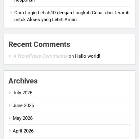
Cara Login Lebah4D dengan Langkah Cepat dan Terarah
untuk Akses yang Lebih Aman
Recent Comments
A WordPress Commenter
on
Hello world!
Archives
July 2026
June 2026
May 2026
April 2026