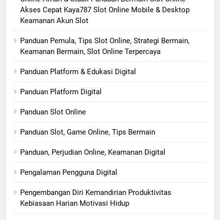
Akses Cepat Kaya787 Slot Online Mobile & Desktop
Keamanan Akun Slot
Panduan Pemula, Tips Slot Online, Strategi Bermain,
Keamanan Bermain, Slot Online Terpercaya
Panduan Platform & Edukasi Digital
Panduan Platform Digital
Panduan Slot Online
Panduan Slot, Game Online, Tips Bermain
Panduan, Perjudian Online, Keamanan Digital
Pengalaman Pengguna Digital
Pengembangan Diri Kemandirian Produktivitas
Kebiasaan Harian Motivasi Hidup