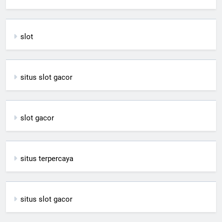
slot
situs slot gacor
slot gacor
situs terpercaya
situs slot gacor