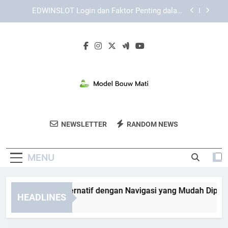
Skip
Login Edwinslot dengan Sistem Responsif untuk
to
Pengguna Mobile yang Mengutamakan Akses
Praktis
content
Lebah4D Login Terbaru dengan Tampilan yang
Lebih Responsif
TIARA4D Link Alternatif dengan Navigasi yang
Mudah Dipahami
EDWINSLOT Login dan Faktor Penting dalam
Menjaga Kelancaran Akses
Login Edwinslot dengan Sistem Responsif untuk
Pengguna Mobile yang Mengutamakan Akses
Model Bouw
Praktis
Eksplorasi Model Konstruksi Dan Miniatur
Lebah4D Login Terbaru dengan Tampilan yang
NEWSLETTER
RANDOM NEWS
Mati
Lebih Responsif
Dari Model Bouw Mati. Hobi Untuk Semua
Usia.
MENU
ARA4D Link Alternatif dengan Navigasi yang Mudah Dipahami
HEADLINES
Weeks Ago