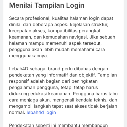
Menilai Tampilan Login
Secara profesional, kualitas halaman login dapat
dinilai dari beberapa aspek: kejelasan struktur,
kecepatan akses, kompatibilitas perangkat,
keamanan, dan kemudahan navigasi. Jika sebuah
halaman mampu memenuhi aspek tersebut,
pengguna akan lebih mudah memahami cara
menggunakannya.
Lebah4D sebagai brand perlu dibahas dengan
pendekatan yang informatif dan objektif. Tampilan
responsif adalah bagian dari peningkatan
pengalaman pengguna, tetapi tetap harus
didukung edukasi keamanan. Pengguna harus tahu
cara menjaga akun, mengenali kendala teknis, dan
mengambil langkah tepat saat akses tidak berjalan
normal.
lebah4d login
Pendekatan seperti ini membantu membangun