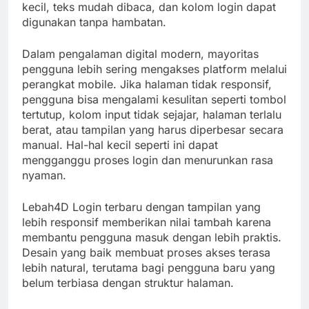
kecil, teks mudah dibaca, dan kolom login dapat
digunakan tanpa hambatan.
Dalam pengalaman digital modern, mayoritas
pengguna lebih sering mengakses platform melalui
perangkat mobile. Jika halaman tidak responsif,
pengguna bisa mengalami kesulitan seperti tombol
tertutup, kolom input tidak sejajar, halaman terlalu
berat, atau tampilan yang harus diperbesar secara
manual. Hal-hal kecil seperti ini dapat
mengganggu proses login dan menurunkan rasa
nyaman.
Lebah4D Login terbaru dengan tampilan yang
lebih responsif memberikan nilai tambah karena
membantu pengguna masuk dengan lebih praktis.
Desain yang baik membuat proses akses terasa
lebih natural, terutama bagi pengguna baru yang
belum terbiasa dengan struktur halaman.