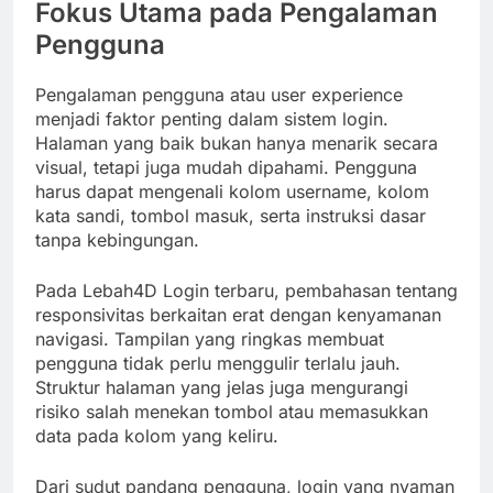
Fokus Utama pada Pengalaman
Pengguna
Pengalaman pengguna atau user experience
menjadi faktor penting dalam sistem login.
Halaman yang baik bukan hanya menarik secara
visual, tetapi juga mudah dipahami. Pengguna
harus dapat mengenali kolom username, kolom
kata sandi, tombol masuk, serta instruksi dasar
tanpa kebingungan.
Pada Lebah4D Login terbaru, pembahasan tentang
responsivitas berkaitan erat dengan kenyamanan
navigasi. Tampilan yang ringkas membuat
pengguna tidak perlu menggulir terlalu jauh.
Struktur halaman yang jelas juga mengurangi
risiko salah menekan tombol atau memasukkan
data pada kolom yang keliru.
Dari sudut pandang pengguna, login yang nyaman