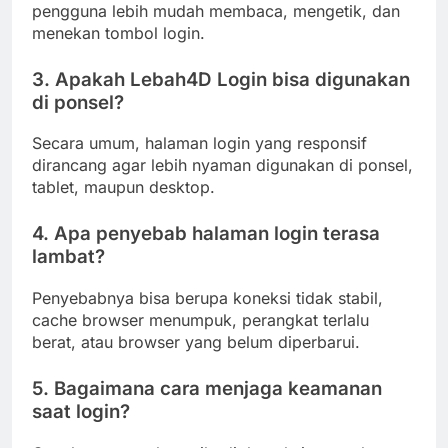
pengguna lebih mudah membaca, mengetik, dan
menekan tombol login.
3. Apakah Lebah4D Login bisa digunakan
di ponsel?
Secara umum, halaman login yang responsif
dirancang agar lebih nyaman digunakan di ponsel,
tablet, maupun desktop.
4. Apa penyebab halaman login terasa
lambat?
Penyebabnya bisa berupa koneksi tidak stabil,
cache browser menumpuk, perangkat terlalu
berat, atau browser yang belum diperbarui.
5. Bagaimana cara menjaga keamanan
saat login?