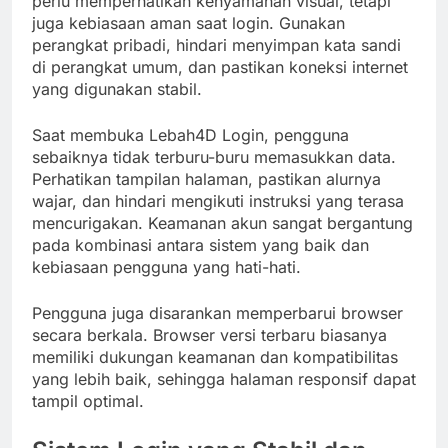
perlu memperhatikan kenyamanan visual, tetapi
juga kebiasaan aman saat login. Gunakan
perangkat pribadi, hindari menyimpan kata sandi
di perangkat umum, dan pastikan koneksi internet
yang digunakan stabil.
Saat membuka Lebah4D Login, pengguna
sebaiknya tidak terburu-buru memasukkan data.
Perhatikan tampilan halaman, pastikan alurnya
wajar, dan hindari mengikuti instruksi yang terasa
mencurigakan. Keamanan akun sangat bergantung
pada kombinasi antara sistem yang baik dan
kebiasaan pengguna yang hati-hati.
Pengguna juga disarankan memperbarui browser
secara berkala. Browser versi terbaru biasanya
memiliki dukungan keamanan dan kompatibilitas
yang lebih baik, sehingga halaman responsif dapat
tampil optimal.