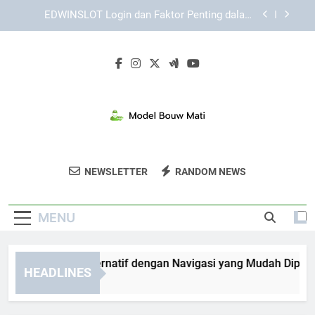
Skip
Login Edwinslot dengan Sistem Responsif untuk
to
Pengguna Mobile yang Mengutamakan Akses
Praktis
content
Lebah4D Login Terbaru dengan Tampilan yang
Lebih Responsif
TIARA4D Link Alternatif dengan Navigasi yang
Mudah Dipahami
EDWINSLOT Login dan Faktor Penting dalam
Menjaga Kelancaran Akses
Login Edwinslot dengan Sistem Responsif untuk
Pengguna Mobile yang Mengutamakan Akses
Model Bouw
Praktis
Eksplorasi Model Konstruksi Dan Miniatur
Lebah4D Login Terbaru dengan Tampilan yang
NEWSLETTER
RANDOM NEWS
Mati
Lebih Responsif
Dari Model Bouw Mati. Hobi Untuk Semua
Usia.
MENU
ARA4D Link Alternatif dengan Navigasi yang Mudah Dipahami
HEADLINES
eeks Ago