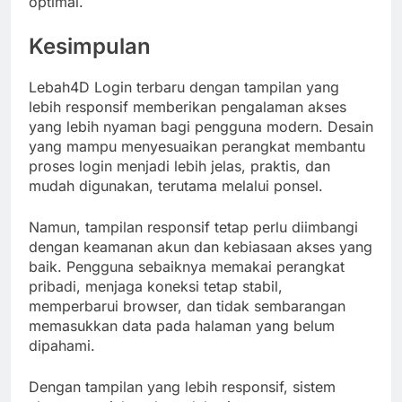
optimal.
Kesimpulan
Lebah4D Login terbaru dengan tampilan yang
lebih responsif memberikan pengalaman akses
yang lebih nyaman bagi pengguna modern. Desain
yang mampu menyesuaikan perangkat membantu
proses login menjadi lebih jelas, praktis, dan
mudah digunakan, terutama melalui ponsel.
Namun, tampilan responsif tetap perlu diimbangi
dengan keamanan akun dan kebiasaan akses yang
baik. Pengguna sebaiknya memakai perangkat
pribadi, menjaga koneksi tetap stabil,
memperbarui browser, dan tidak sembarangan
memasukkan data pada halaman yang belum
dipahami.
Dengan tampilan yang lebih responsif, sistem