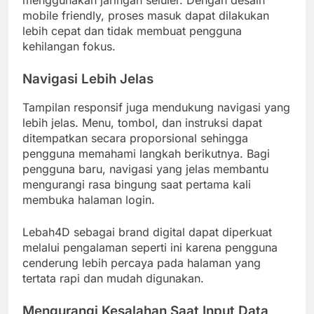
mobile friendly, proses masuk dapat dilakukan
lebih cepat dan tidak membuat pengguna
kehilangan fokus.
Navigasi Lebih Jelas
Tampilan responsif juga mendukung navigasi yang
lebih jelas. Menu, tombol, dan instruksi dapat
ditempatkan secara proporsional sehingga
pengguna memahami langkah berikutnya. Bagi
pengguna baru, navigasi yang jelas membantu
mengurangi rasa bingung saat pertama kali
membuka halaman login.
Lebah4D sebagai brand digital dapat diperkuat
melalui pengalaman seperti ini karena pengguna
cenderung lebih percaya pada halaman yang
tertata rapi dan mudah digunakan.
Mengurangi Kesalahan Saat Input Data