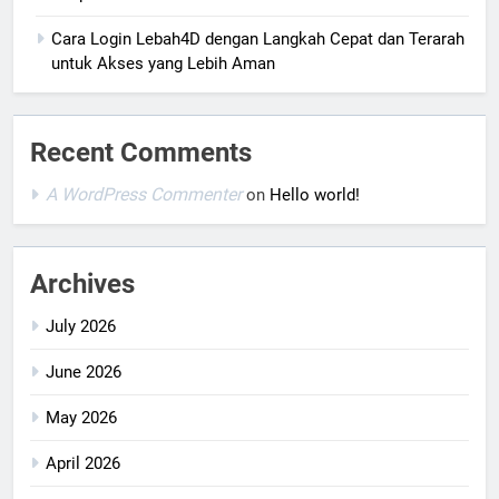
Cara Login Lebah4D dengan Langkah Cepat dan Terarah
untuk Akses yang Lebih Aman
Recent Comments
A WordPress Commenter
on
Hello world!
Archives
July 2026
June 2026
May 2026
April 2026