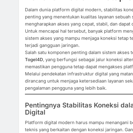
Dalam dunia platform digital modern, stabilitas ko
penting yang menentukan kualitas layanan sebuah 
mengharapkan akses yang cepat, stabil, dan dapat 
Untuk mencapai hal tersebut, banyak platform me
sistem akses yang mampu menjaga koneksi tetap t
terjadi gangguan jaringan.
Salah satu komponen penting dalam sistem akses t
Togel4D
, yang berfungsi sebagai jalur koneksi alte
memastikan pengguna tetap dapat mengakses platf
Melalui pendekatan infrastruktur digital yang matan
dirancang untuk menjaga ketersediaan layanan se
pengalaman pengguna yang lebih baik.
Pentingnya Stabilitas Koneksi dal
Digital
Platform digital modern harus mampu menangani b
teknis yang berkaitan dengan koneksi jaringan. Gan