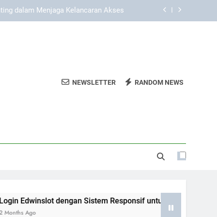
ting dalam Menjaga Kelancaran Akses
ile yang Mengutamakan Akses Praktis
dengan Tampilan yang Lebih Responsif
 dengan Navigasi yang Mudah Dipahami
NEWSLETTER
RANDOM NEWS
ting dalam Menjaga Kelancaran Akses
ile yang Mengutamakan Akses Praktis
ntuk Semua Usia.
dengan Tampilan yang Lebih Responsif
slot dengan Sistem Responsif untuk Pengguna Mobile yang M