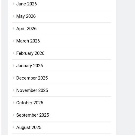
June 2026
May 2026
April 2026
March 2026
February 2026
January 2026
December 2025
November 2025
October 2025
September 2025
August 2025