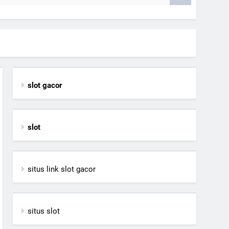
slot gacor
slot
situs link slot gacor
situs slot