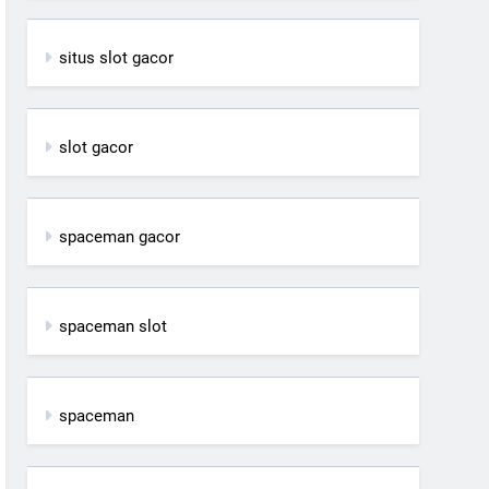
situs slot gacor
slot gacor
spaceman gacor
spaceman slot
spaceman