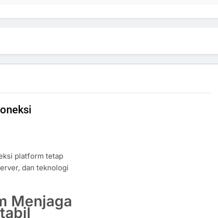
Koneksi
ksi platform tetap
erver, dan teknologi
am Menjaga
tabil