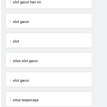
slot gacor hari ini
slot gacor
slot
situs slot gacor
slot gacor
situs terpercaya