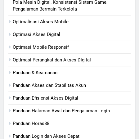
Pola Mesin Digital, Konsistensi Sistem Game,
Pengalaman Bermain Terkelola
Optimalisasi Akses Mobile
Optimasi Akses Digital
Optimasi Mobile Responsif
Optimasi Perangkat dan Akses Digital
Panduan & Keamanan
Panduan Akses dan Stabilitas Akun
Panduan Efisiensi Akses Digital
Panduan Halaman Awal dan Pengalaman Login
Panduan Horas88
Panduan Login dan Akses Cepat