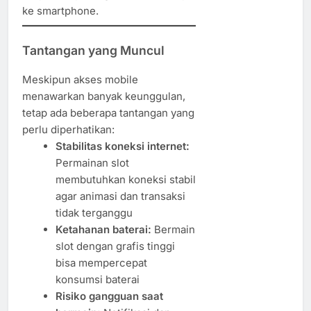
ke smartphone.
Tantangan yang Muncul
Meskipun akses mobile
menawarkan banyak keunggulan,
tetap ada beberapa tantangan yang
perlu diperhatikan:
Stabilitas koneksi internet:
Permainan slot
membutuhkan koneksi stabil
agar animasi dan transaksi
tidak terganggu
Ketahanan baterai:
Bermain
slot dengan grafis tinggi
bisa mempercepat
konsumsi baterai
Risiko gangguan saat