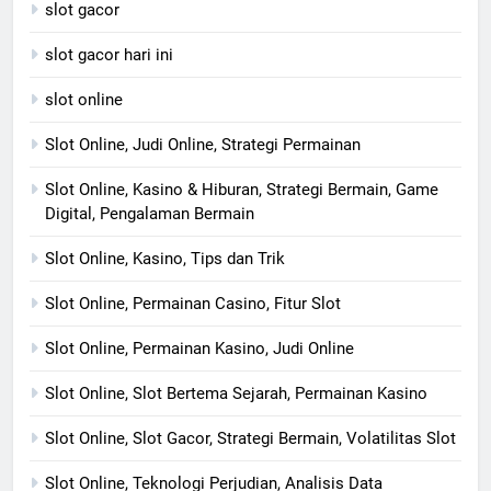
slot gacor
slot gacor hari ini
slot online
Slot Online, Judi Online, Strategi Permainan
Slot Online, Kasino & Hiburan, Strategi Bermain, Game
Digital, Pengalaman Bermain
Slot Online, Kasino, Tips dan Trik
Slot Online, Permainan Casino, Fitur Slot
Slot Online, Permainan Kasino, Judi Online
Slot Online, Slot Bertema Sejarah, Permainan Kasino
Slot Online, Slot Gacor, Strategi Bermain, Volatilitas Slot
Slot Online, Teknologi Perjudian, Analisis Data