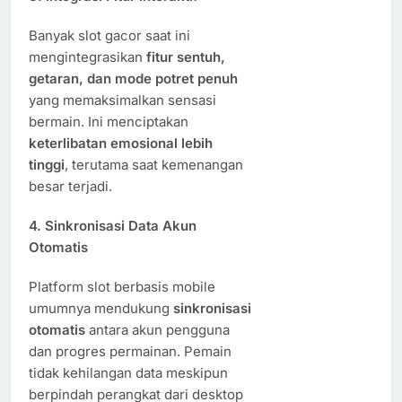
Banyak slot gacor saat ini
mengintegrasikan
fitur sentuh,
getaran, dan mode potret penuh
yang memaksimalkan sensasi
bermain. Ini menciptakan
keterlibatan emosional lebih
tinggi
, terutama saat kemenangan
besar terjadi.
4.
Sinkronisasi Data Akun
Otomatis
Platform slot berbasis mobile
umumnya mendukung
sinkronisasi
otomatis
antara akun pengguna
dan progres permainan. Pemain
tidak kehilangan data meskipun
berpindah perangkat dari desktop