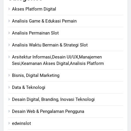
Akses Platform Digital
Analisis Game & Edukasi Pemain
Analisis Permainan Slot
Analisis Waktu Bermain & Strategi Slot
Arsitektur Informasi,Desain UI/UX,Manajemen
Sesi,Keamanan Akses Digital,Analisis Platform
Bisnis, Digital Marketing
Data & Teknologi
Desain Digital, Branding, Inovasi Teknologi
Desain Web & Pengalaman Pengguna
edwinslot