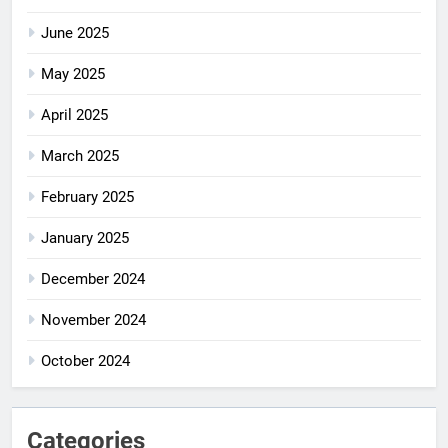
June 2025
May 2025
April 2025
March 2025
February 2025
January 2025
December 2024
November 2024
October 2024
Categories