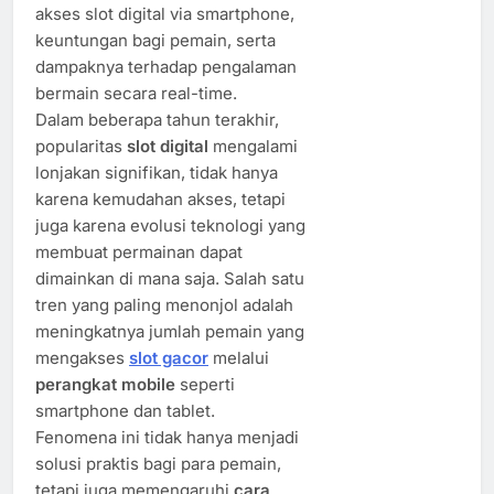
akses slot digital via smartphone,
keuntungan bagi pemain, serta
dampaknya terhadap pengalaman
bermain secara real-time.
Dalam beberapa tahun terakhir,
popularitas
slot digital
mengalami
lonjakan signifikan, tidak hanya
karena kemudahan akses, tetapi
juga karena evolusi teknologi yang
membuat permainan dapat
dimainkan di mana saja. Salah satu
tren yang paling menonjol adalah
meningkatnya jumlah pemain yang
mengakses
slot gacor
melalui
perangkat mobile
seperti
smartphone dan tablet.
Fenomena ini tidak hanya menjadi
solusi praktis bagi para pemain,
tetapi juga memengaruhi
cara