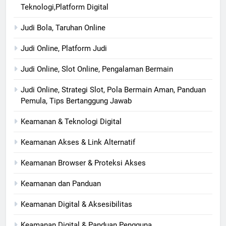
Teknologi,Platform Digital
Judi Bola, Taruhan Online
Judi Online, Platform Judi
Judi Online, Slot Online, Pengalaman Bermain
Judi Online, Strategi Slot, Pola Bermain Aman, Panduan
Pemula, Tips Bertanggung Jawab
Keamanan & Teknologi Digital
Keamanan Akses & Link Alternatif
Keamanan Browser & Proteksi Akses
Keamanan dan Panduan
Keamanan Digital & Aksesibilitas
Keamanan Digital & Panduan Pengguna