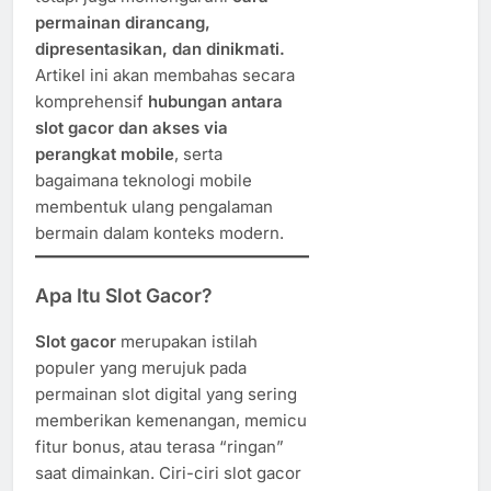
permainan dirancang,
dipresentasikan, dan dinikmati.
Artikel ini akan membahas secara
komprehensif
hubungan antara
slot gacor dan akses via
perangkat mobile
, serta
bagaimana teknologi mobile
membentuk ulang pengalaman
bermain dalam konteks modern.
Apa Itu Slot Gacor?
Slot gacor
merupakan istilah
populer yang merujuk pada
permainan slot digital yang sering
memberikan kemenangan, memicu
fitur bonus, atau terasa “ringan”
saat dimainkan. Ciri-ciri slot gacor