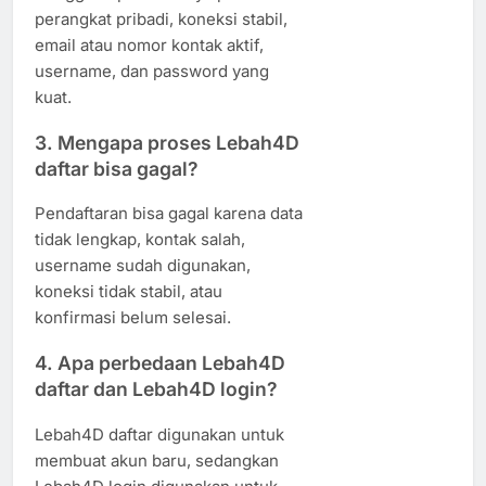
perangkat pribadi, koneksi stabil,
email atau nomor kontak aktif,
username, dan password yang
kuat.
3. Mengapa proses Lebah4D
daftar bisa gagal?
Pendaftaran bisa gagal karena data
tidak lengkap, kontak salah,
username sudah digunakan,
koneksi tidak stabil, atau
konfirmasi belum selesai.
4. Apa perbedaan Lebah4D
daftar dan Lebah4D login?
Lebah4D daftar digunakan untuk
membuat akun baru, sedangkan