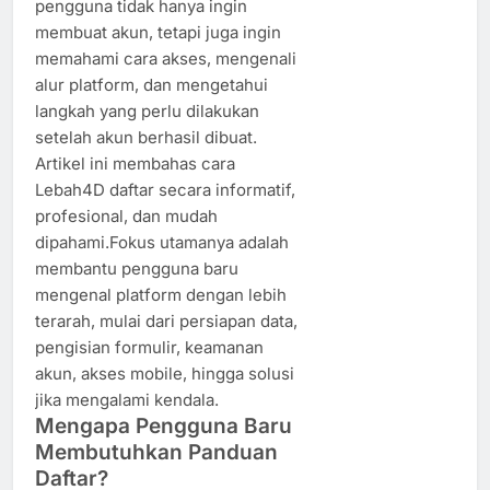
pengguna tidak hanya ingin
membuat akun, tetapi juga ingin
memahami cara akses, mengenali
alur platform, dan mengetahui
langkah yang perlu dilakukan
setelah akun berhasil dibuat.
Artikel ini membahas cara
Lebah4D daftar secara informatif,
profesional, dan mudah
dipahami.Fokus utamanya adalah
membantu pengguna baru
mengenal platform dengan lebih
terarah, mulai dari persiapan data,
pengisian formulir, keamanan
akun, akses mobile, hingga solusi
jika mengalami kendala.
Mengapa Pengguna Baru
Membutuhkan Panduan
Daftar?