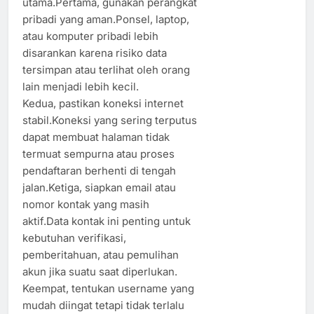
utama.Pertama, gunakan perangkat
pribadi yang aman.Ponsel, laptop,
atau komputer pribadi lebih
disarankan karena risiko data
tersimpan atau terlihat oleh orang
lain menjadi lebih kecil.
Kedua, pastikan koneksi internet
stabil.Koneksi yang sering terputus
dapat membuat halaman tidak
termuat sempurna atau proses
pendaftaran berhenti di tengah
jalan.Ketiga, siapkan email atau
nomor kontak yang masih
aktif.Data kontak ini penting untuk
kebutuhan verifikasi,
pemberitahuan, atau pemulihan
akun jika suatu saat diperlukan.
Keempat, tentukan username yang
mudah diingat tetapi tidak terlalu