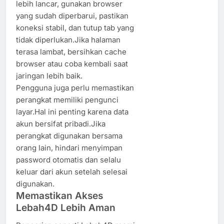
lebih lancar, gunakan browser
yang sudah diperbarui, pastikan
koneksi stabil, dan tutup tab yang
tidak diperlukan.Jika halaman
terasa lambat, bersihkan cache
browser atau coba kembali saat
jaringan lebih baik.
Pengguna juga perlu memastikan
perangkat memiliki pengunci
layar.Hal ini penting karena data
akun bersifat pribadi.Jika
perangkat digunakan bersama
orang lain, hindari menyimpan
password otomatis dan selalu
keluar dari akun setelah selesai
digunakan.
Memastikan Akses
Lebah4D Lebih Aman