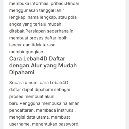
membuka informasi pribadi.Hindari
menggunakan tanggal lahir
lengkap, nama lengkap, atau pola
angka yang terlalu mudah
ditebak.Persiapan sederhana ini
membuat proses daftar lebih
lancar dan tidak terasa
membingungkan.
Cara Lebah4D Daftar
dengan Alur yang Mudah
Dipahami
Secara umum, cara Lebah4D
daftar dapat dipahami sebagai
proses membuat akun
baru.Pengguna membuka halaman
pendaftaran, membaca instruksi,
mengisi data utama, membuat
username, menentukan password,