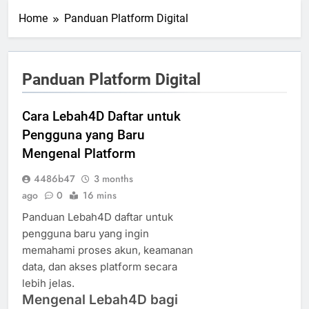
Home
Panduan Platform Digital
Panduan Platform Digital
Cara Lebah4D Daftar untuk
Pengguna yang Baru
Mengenal Platform
4486b47
3 months
ago
0
16 mins
Panduan Lebah4D daftar untuk
pengguna baru yang ingin
memahami proses akun, keamanan
data, dan akses platform secara
lebih jelas.
Mengenal Lebah4D bagi