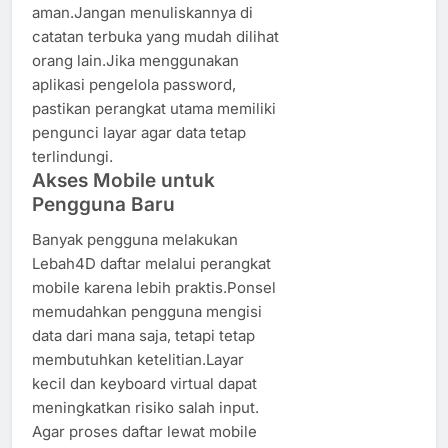
aman.Jangan menuliskannya di
catatan terbuka yang mudah dilihat
orang lain.Jika menggunakan
aplikasi pengelola password,
pastikan perangkat utama memiliki
pengunci layar agar data tetap
terlindungi.
Akses Mobile untuk
Pengguna Baru
Banyak pengguna melakukan
Lebah4D daftar melalui perangkat
mobile karena lebih praktis.Ponsel
memudahkan pengguna mengisi
data dari mana saja, tetapi tetap
membutuhkan ketelitian.Layar
kecil dan keyboard virtual dapat
meningkatkan risiko salah input.
Agar proses daftar lewat mobile