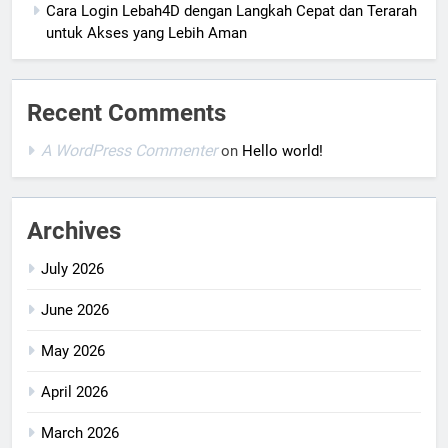
Cara Login Lebah4D dengan Langkah Cepat dan Terarah
untuk Akses yang Lebih Aman
Recent Comments
A WordPress Commenter
on
Hello world!
Archives
July 2026
June 2026
May 2026
April 2026
March 2026