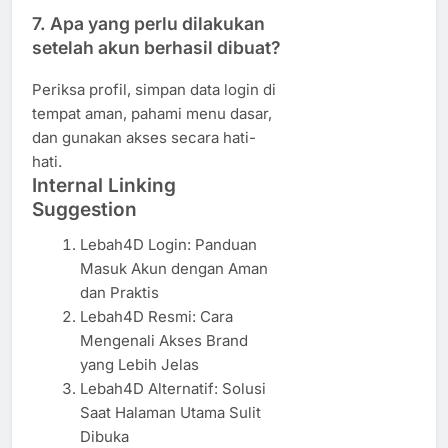
7. Apa yang perlu dilakukan
setelah akun berhasil dibuat?
Periksa profil, simpan data login di
tempat aman, pahami menu dasar,
dan gunakan akses secara hati-
hati.
Internal Linking
Suggestion
Lebah4D Login: Panduan
Masuk Akun dengan Aman
dan Praktis
Lebah4D Resmi: Cara
Mengenali Akses Brand
yang Lebih Jelas
Lebah4D Alternatif: Solusi
Saat Halaman Utama Sulit
Dibuka