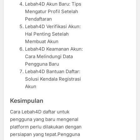
Lebah4D Akun Baru: Tips
Mengatur Profil Setelah
Pendaftaran
Lebah4D Verifikasi Akun:
Hal Penting Setelah
Membuat Akun
Lebah4D Keamanan Akun:
Cara Melindungi Data
Pengguna Baru
Lebah4D Bantuan Daftar:
Solusi Kendala Registrasi
Akun
Kesimpulan
Cara Lebah4D daftar untuk
pengguna yang baru mengenal
platform perlu dilakukan dengan
persiapan yang tepat.Pengguna