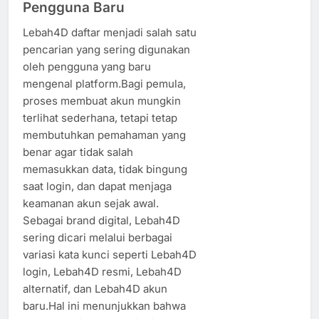
Pengguna Baru
Lebah4D daftar menjadi salah satu
pencarian yang sering digunakan
oleh pengguna yang baru
mengenal platform.Bagi pemula,
proses membuat akun mungkin
terlihat sederhana, tetapi tetap
membutuhkan pemahaman yang
benar agar tidak salah
memasukkan data, tidak bingung
saat login, dan dapat menjaga
keamanan akun sejak awal.
Sebagai brand digital, Lebah4D
sering dicari melalui berbagai
variasi kata kunci seperti Lebah4D
login, Lebah4D resmi, Lebah4D
alternatif, dan Lebah4D akun
baru.Hal ini menunjukkan bahwa