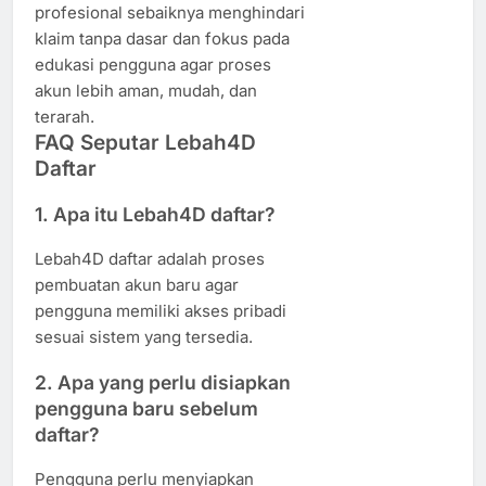
profesional sebaiknya menghindari
klaim tanpa dasar dan fokus pada
edukasi pengguna agar proses
akun lebih aman, mudah, dan
terarah.
FAQ Seputar Lebah4D
Daftar
1. Apa itu Lebah4D daftar?
Lebah4D daftar adalah proses
pembuatan akun baru agar
pengguna memiliki akses pribadi
sesuai sistem yang tersedia.
2. Apa yang perlu disiapkan
pengguna baru sebelum
daftar?
Pengguna perlu menyiapkan