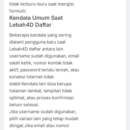
tidak terburu-buru saat mengisi
formulir.
Kendala Umum Saat
Lebah4D Daftar
Beberapa kendala yang sering
dialami pengguna baru saat
Lebah4D daftar antara lain
username sudah digunakan, email
salah ketik, nomor kontak tidak
aktif, password terlalu lemah, atau
koneksi internet tidak
stabil.Kendala lain bisa berupa
halaman lambat, tampilan tidak
optimal, atau proses konfirmasi
belum selesai.
Jika username sudah digunakan,
pilih variasi lain yang tetap mudah
diingat.Jika email atau nomor