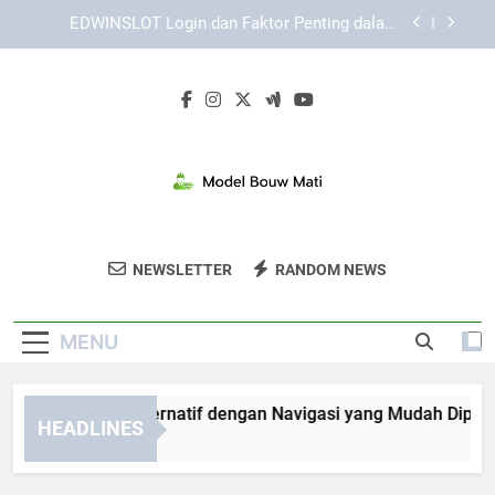
Skip
Login Edwinslot dengan Sistem Responsif untuk
to
Pengguna Mobile yang Mengutamakan Akses
Praktis
content
Lebah4D Login Terbaru dengan Tampilan yang
Lebih Responsif
TIARA4D Link Alternatif dengan Navigasi yang
Mudah Dipahami
EDWINSLOT Login dan Faktor Penting dalam
Menjaga Kelancaran Akses
Login Edwinslot dengan Sistem Responsif untuk
Pengguna Mobile yang Mengutamakan Akses
Model Bouw
Praktis
Eksplorasi Model Konstruksi Dan Miniatur
Lebah4D Login Terbaru dengan Tampilan yang
NEWSLETTER
RANDOM NEWS
Mati
Lebih Responsif
Dari Model Bouw Mati. Hobi Untuk Semua
Usia.
MENU
ARA4D Link Alternatif dengan Navigasi yang Mudah Dipahami
HEADLINES
Month Ago