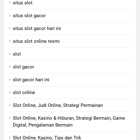
situs slot
situs slot gacor
situs slot gacor hari ini
situs slot online resmi
slot
slot gacor
slot gacor hari ini
slot online
Slot Online, Judi Online, Strategi Permainan
Slot Online, Kasino & Hiburan, Strategi Bermain, Game
Digital, Pengalaman Bermain
Slot Online, Kasino, Tips dan Trik