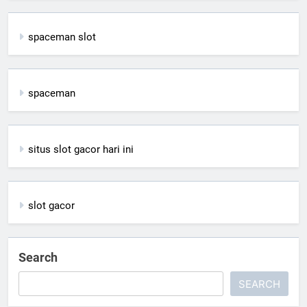
spaceman slot
spaceman
situs slot gacor hari ini
slot gacor
Search
SEARCH