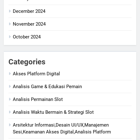
December 2024
November 2024
October 2024
Categories
Akses Platform Digital
Analisis Game & Edukasi Pemain
Analisis Permainan Slot
Analisis Waktu Bermain & Strategi Slot
Arsitektur Informasi,Desain UI/UX,Manajemen
Sesi,Keamanan Akses Digital,Analisis Platform