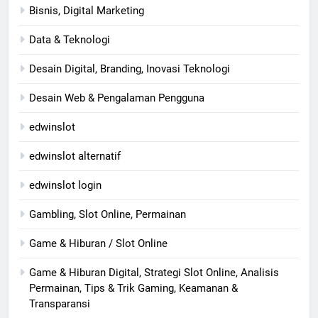
Bisnis, Digital Marketing
Data & Teknologi
Desain Digital, Branding, Inovasi Teknologi
Desain Web & Pengalaman Pengguna
edwinslot
edwinslot alternatif
edwinslot login
Gambling, Slot Online, Permainan
Game & Hiburan / Slot Online
Game & Hiburan Digital, Strategi Slot Online, Analisis
Permainan, Tips & Trik Gaming, Keamanan &
Transparansi