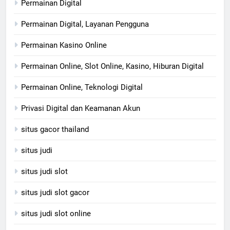
Permainan Digital
Permainan Digital, Layanan Pengguna
Permainan Kasino Online
Permainan Online, Slot Online, Kasino, Hiburan Digital
Permainan Online, Teknologi Digital
Privasi Digital dan Keamanan Akun
situs gacor thailand
situs judi
situs judi slot
situs judi slot gacor
situs judi slot online