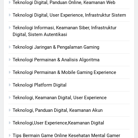
Teknologi Digital, Panduan Online, Keamanan Web
Teknologi Digital, User Experience, Infrastruktur Sistem
Teknologi Informasi, Keamanan Siber, Infrastruktur
Digital, Sistem Autentikasi
Teknologi Jaringan & Pengalaman Gaming
Teknologi Permainan & Analisis Algoritma
Teknologi Permainan & Mobile Gaming Experience
Teknologi Platform Digital
Teknologi, Keamanan Digital, User Experience
Teknologi, Panduan Digital, Keamanan Akun
Teknologi,User Experience,Keamanan Digital
Tips Bermain Game Online Kesehatan Mental Gamer