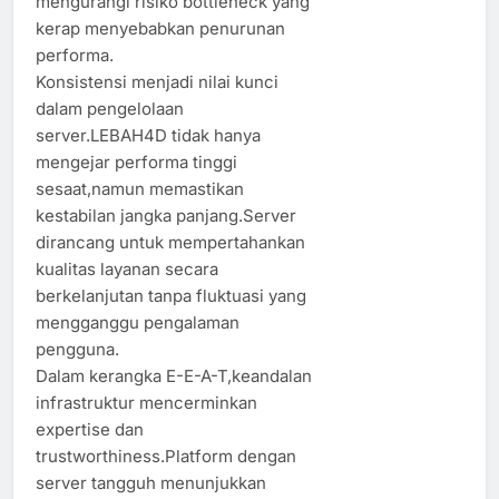
mengurangi risiko bottleneck yang
kerap menyebabkan penurunan
performa.
Konsistensi menjadi nilai kunci
dalam pengelolaan
server.LEBAH4D tidak hanya
mengejar performa tinggi
sesaat,namun memastikan
kestabilan jangka panjang.Server
dirancang untuk mempertahankan
kualitas layanan secara
berkelanjutan tanpa fluktuasi yang
mengganggu pengalaman
pengguna.
Dalam kerangka E-E-A-T,keandalan
infrastruktur mencerminkan
expertise dan
trustworthiness.Platform dengan
server tangguh menunjukkan