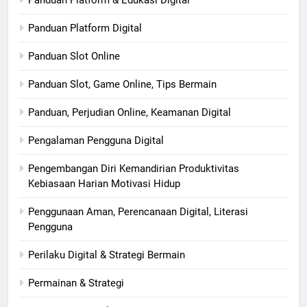
Panduan Platform & Edukasi Digital
Panduan Platform Digital
Panduan Slot Online
Panduan Slot, Game Online, Tips Bermain
Panduan, Perjudian Online, Keamanan Digital
Pengalaman Pengguna Digital
Pengembangan Diri Kemandirian Produktivitas
Kebiasaan Harian Motivasi Hidup
Penggunaan Aman, Perencanaan Digital, Literasi
Pengguna
Perilaku Digital & Strategi Bermain
Permainan & Strategi