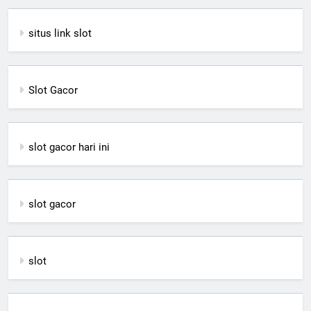
situs link slot
Slot
G
acor
slot gacor hari ini
slot gacor
slot