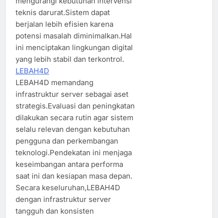
mengurangi kebutuhan intervensi
teknis darurat.Sistem dapat
berjalan lebih efisien karena
potensi masalah diminimalkan.Hal
ini menciptakan lingkungan digital
yang lebih stabil dan terkontrol.
LEBAH4D
LEBAH4D memandang
infrastruktur server sebagai aset
strategis.Evaluasi dan peningkatan
dilakukan secara rutin agar sistem
selalu relevan dengan kebutuhan
pengguna dan perkembangan
teknologi.Pendekatan ini menjaga
keseimbangan antara performa
saat ini dan kesiapan masa depan.
Secara keseluruhan,LEBAH4D
dengan infrastruktur server
tangguh dan konsisten