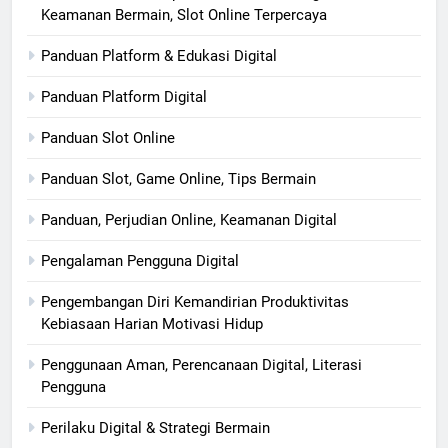
Keamanan Bermain, Slot Online Terpercaya
Panduan Platform & Edukasi Digital
Panduan Platform Digital
Panduan Slot Online
Panduan Slot, Game Online, Tips Bermain
Panduan, Perjudian Online, Keamanan Digital
Pengalaman Pengguna Digital
Pengembangan Diri Kemandirian Produktivitas
Kebiasaan Harian Motivasi Hidup
Penggunaan Aman, Perencanaan Digital, Literasi
Pengguna
Perilaku Digital & Strategi Bermain