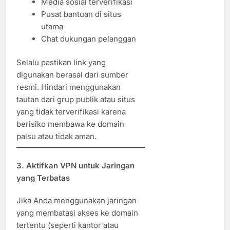
Media sosial terverifikasi
Pusat bantuan di situs
utama
Chat dukungan pelanggan
Selalu pastikan link yang
digunakan berasal dari sumber
resmi. Hindari menggunakan
tautan dari grup publik atau situs
yang tidak terverifikasi karena
berisiko membawa ke domain
palsu atau tidak aman.
3. Aktifkan VPN untuk Jaringan
yang Terbatas
Jika Anda menggunakan jaringan
yang membatasi akses ke domain
tertentu (seperti kantor atau