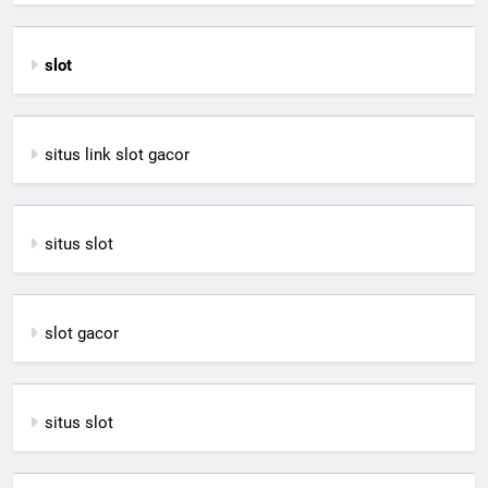
slot
situs link slot gacor
situs slot
slot gacor
situs slot