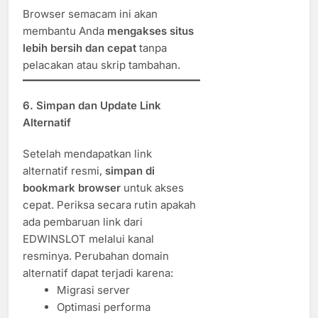
Browser semacam ini akan
membantu Anda
mengakses situs
lebih bersih dan cepat
tanpa
pelacakan atau skrip tambahan.
6. Simpan dan Update Link
Alternatif
Setelah mendapatkan link
alternatif resmi,
simpan di
bookmark browser
untuk akses
cepat. Periksa secara rutin apakah
ada pembaruan link dari
EDWINSLOT melalui kanal
resminya. Perubahan domain
alternatif dapat terjadi karena:
Migrasi server
Optimasi performa