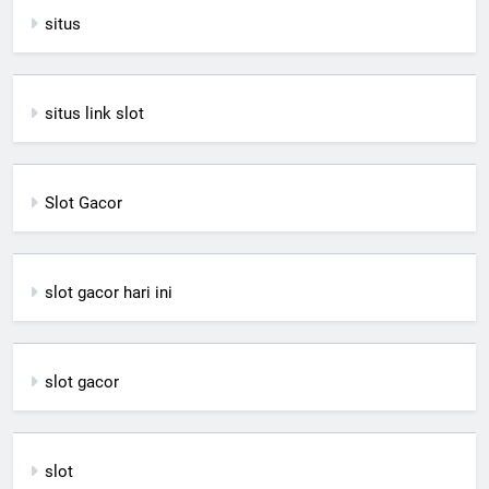
situs
situs link slot
Slot
G
acor
slot gacor hari ini
slot gacor
slot