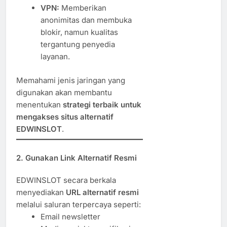
VPN:
Memberikan
anonimitas dan membuka
blokir, namun kualitas
tergantung penyedia
layanan.
Memahami jenis jaringan yang
digunakan akan membantu
menentukan
strategi terbaik untuk
mengakses situs alternatif
EDWINSLOT
.
2. Gunakan Link Alternatif Resmi
EDWINSLOT secara berkala
menyediakan
URL alternatif resmi
melalui saluran terpercaya seperti:
Email newsletter