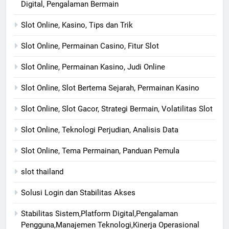
Digital, Pengalaman Bermain
Slot Online, Kasino, Tips dan Trik
Slot Online, Permainan Casino, Fitur Slot
Slot Online, Permainan Kasino, Judi Online
Slot Online, Slot Bertema Sejarah, Permainan Kasino
Slot Online, Slot Gacor, Strategi Bermain, Volatilitas Slot
Slot Online, Teknologi Perjudian, Analisis Data
Slot Online, Tema Permainan, Panduan Pemula
slot thailand
Solusi Login dan Stabilitas Akses
Stabilitas Sistem,Platform Digital,Pengalaman
Pengguna,Manajemen Teknologi,Kinerja Operasional