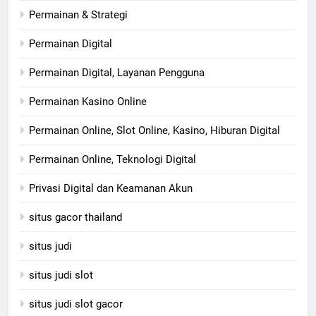
Permainan & Strategi
Permainan Digital
Permainan Digital, Layanan Pengguna
Permainan Kasino Online
Permainan Online, Slot Online, Kasino, Hiburan Digital
Permainan Online, Teknologi Digital
Privasi Digital dan Keamanan Akun
situs gacor thailand
situs judi
situs judi slot
situs judi slot gacor