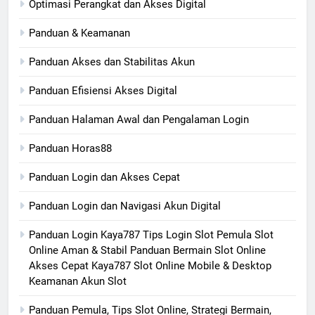
Optimasi Perangkat dan Akses Digital
Panduan & Keamanan
Panduan Akses dan Stabilitas Akun
Panduan Efisiensi Akses Digital
Panduan Halaman Awal dan Pengalaman Login
Panduan Horas88
Panduan Login dan Akses Cepat
Panduan Login dan Navigasi Akun Digital
Panduan Login Kaya787 Tips Login Slot Pemula Slot
Online Aman & Stabil Panduan Bermain Slot Online
Akses Cepat Kaya787 Slot Online Mobile & Desktop
Keamanan Akun Slot
Panduan Pemula, Tips Slot Online, Strategi Bermain,