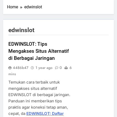
Home
edwinslot
edwinslot
EDWINSLOT: Tips
Mengakses Situs Alternatif
di Berbagai Jaringan
4486b47
1 year ago
0
6
mins
Temukan cara terbaik untuk
mengakses situs alternatif
EDWINSLOT di berbagai jaringan.
Panduan ini memberikan tips
praktis agar koneksi tetap aman,
cepat, da
EDWINSLOT: Daftar