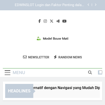
Skip
Login Edwinslot dengan Sistem Responsif untuk
to
Pengguna Mobile yang Mengutamakan Akses
Praktis
content
Lebah4D Login Terbaru dengan Tampilan yang
Lebih Responsif
TIARA4D Link Alternatif dengan Navigasi yang
Mudah Dipahami
EDWINSLOT Login dan Faktor Penting dalam
Menjaga Kelancaran Akses
Login Edwinslot dengan Sistem Responsif untuk
Pengguna Mobile yang Mengutamakan Akses
Model Bouw
Praktis
Eksplorasi Model Konstruksi Dan Miniatur
Lebah4D Login Terbaru dengan Tampilan yang
NEWSLETTER
RANDOM NEWS
Mati
Lebih Responsif
Dari Model Bouw Mati. Hobi Untuk Semua
Usia.
MENU
ARA4D Link Alternatif dengan Navigasi yang Mudah Dipahami
HEADLINES
Weeks Ago