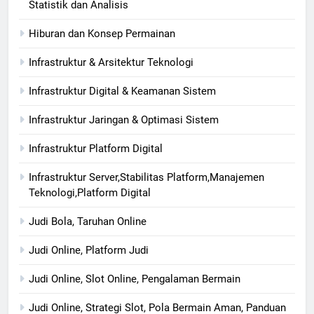
Statistik dan Analisis
Hiburan dan Konsep Permainan
Infrastruktur & Arsitektur Teknologi
Infrastruktur Digital & Keamanan Sistem
Infrastruktur Jaringan & Optimasi Sistem
Infrastruktur Platform Digital
Infrastruktur Server,Stabilitas Platform,Manajemen
Teknologi,Platform Digital
Judi Bola, Taruhan Online
Judi Online, Platform Judi
Judi Online, Slot Online, Pengalaman Bermain
Judi Online, Strategi Slot, Pola Bermain Aman, Panduan