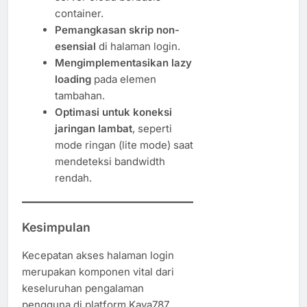
container.
Pemangkasan skrip non-
esensial
di halaman login.
Mengimplementasikan lazy
loading
pada elemen
tambahan.
Optimasi untuk koneksi
jaringan lambat
, seperti
mode ringan (lite mode) saat
mendeteksi bandwidth
rendah.
Kesimpulan
Kecepatan akses halaman login
merupakan komponen vital dari
keseluruhan pengalaman
pengguna di platform Kaya787.