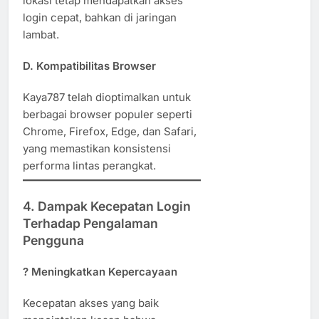
lokasi tetap mendapatkan akses
login cepat, bahkan di jaringan
lambat.
D.
Kompatibilitas Browser
Kaya787 telah dioptimalkan untuk
berbagai browser populer seperti
Chrome, Firefox, Edge, dan Safari,
yang memastikan konsistensi
performa lintas perangkat.
4. Dampak Kecepatan Login
Terhadap Pengalaman
Pengguna
?
Meningkatkan Kepercayaan
Kecepatan akses yang baik