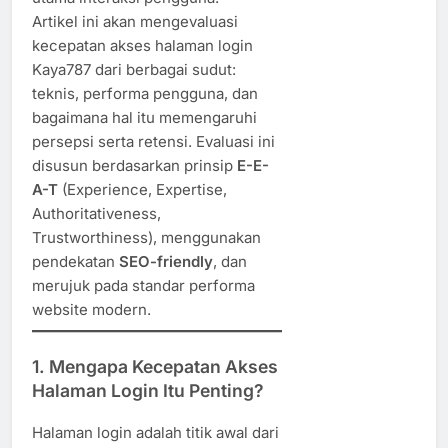
Artikel ini akan mengevaluasi
kecepatan akses halaman login
Kaya787 dari berbagai sudut:
teknis, performa pengguna, dan
bagaimana hal itu memengaruhi
persepsi serta retensi. Evaluasi ini
disusun berdasarkan prinsip
E-E-
A-T
(Experience, Expertise,
Authoritativeness,
Trustworthiness), menggunakan
pendekatan
SEO-friendly
, dan
merujuk pada standar performa
website modern.
1. Mengapa Kecepatan Akses
Halaman Login Itu Penting?
Halaman login adalah titik awal dari