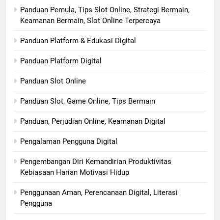
Panduan Pemula, Tips Slot Online, Strategi Bermain,
Keamanan Bermain, Slot Online Terpercaya
Panduan Platform & Edukasi Digital
Panduan Platform Digital
Panduan Slot Online
Panduan Slot, Game Online, Tips Bermain
Panduan, Perjudian Online, Keamanan Digital
Pengalaman Pengguna Digital
Pengembangan Diri Kemandirian Produktivitas
Kebiasaan Harian Motivasi Hidup
Penggunaan Aman, Perencanaan Digital, Literasi
Pengguna