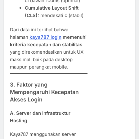
di bawah 100ms (optimal)
Cumulative Layout Shift
(CLS):
mendekati 0 (stabil)
Dari data ini terlihat bahwa
halaman
kaya787 login
memenuhi
kriteria kecepatan dan stabilitas
yang direkomendasikan untuk UX
maksimal, baik pada desktop
maupun perangkat mobile.
3. Faktor yang
Mempengaruhi Kecepatan
Akses Login
A.
Server dan Infrastruktur
Hosting
Kaya787 menggunakan server