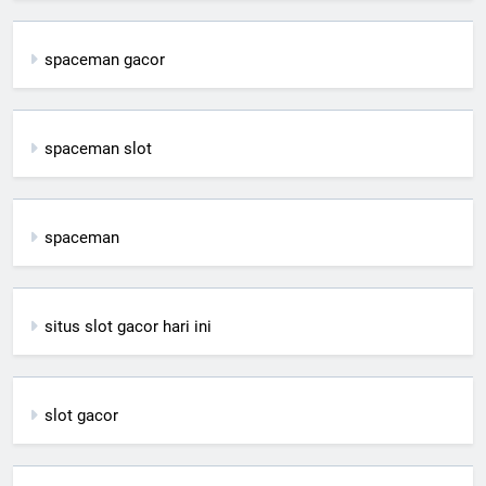
spaceman gacor
spaceman slot
spaceman
situs slot gacor hari ini
slot gacor