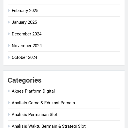
February 2025
January 2025
December 2024
November 2024
October 2024
Categories
Akses Platform Digital
Analisis Game & Edukasi Pemain
Analisis Permainan Slot
Analisis Waktu Bermain & Strategi Slot