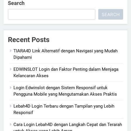
Search
SEARCH
Recent Posts
TIARA4D Link Alternatif dengan Navigasi yang Mudah
Dipahami
EDWINSLOT Login dan Faktor Penting dalam Menjaga
Kelancaran Akses
Login Edwinslot dengan Sistem Responsif untuk
Pengguna Mobile yang Mengutamakan Akses Praktis
Lebah4D Login Terbaru dengan Tampilan yang Lebih
Responsif
Cara Login Lebah4D dengan Langkah Cepat dan Terarah