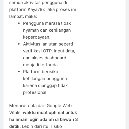
semua aktivitas pengguna di
platform Kaya787. Jika proses ini
lambat, maka:
Pengguna merasa tidak
nyaman dan kehilangan
kepercayaan.
Aktivitas lanjutan seperti
verifikasi OTP, input data,
dan akses dashboard
menjadi tertunda.
Platform berisiko
kehilangan pengguna
karena dianggap tidak
profesional.
Menurut data dari Google Web
Vitals,
waktu muat optimal untuk
halaman login adalah di bawah 3
detik
. Lebih dari itu, risiko