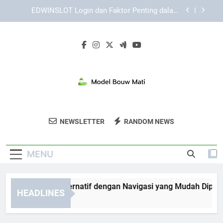
Skip
Login Edwinslot dengan Sistem Responsif untuk
to
Pengguna Mobile yang Mengutamakan Akses
Praktis
content
Lebah4D Login Terbaru dengan Tampilan yang
Lebih Responsif
TIARA4D Link Alternatif dengan Navigasi yang
Mudah Dipahami
EDWINSLOT Login dan Faktor Penting dalam
Menjaga Kelancaran Akses
Login Edwinslot dengan Sistem Responsif untuk
Pengguna Mobile yang Mengutamakan Akses
Model Bouw
Praktis
Eksplorasi Model Konstruksi Dan Miniatur
Lebah4D Login Terbaru dengan Tampilan yang
NEWSLETTER
RANDOM NEWS
Mati
Lebih Responsif
Dari Model Bouw Mati. Hobi Untuk Semua
Usia.
MENU
ARA4D Link Alternatif dengan Navigasi yang Mudah Dipahami
HEADLINES
Weeks Ago