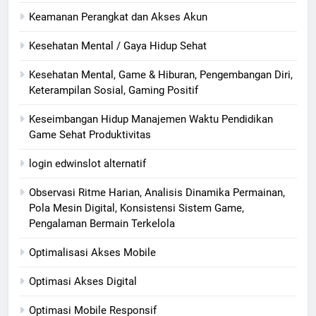
Keamanan Perangkat dan Akses Akun
Kesehatan Mental / Gaya Hidup Sehat
Kesehatan Mental, Game & Hiburan, Pengembangan Diri,
Keterampilan Sosial, Gaming Positif
Keseimbangan Hidup Manajemen Waktu Pendidikan
Game Sehat Produktivitas
login edwinslot alternatif
Observasi Ritme Harian, Analisis Dinamika Permainan,
Pola Mesin Digital, Konsistensi Sistem Game,
Pengalaman Bermain Terkelola
Optimalisasi Akses Mobile
Optimasi Akses Digital
Optimasi Mobile Responsif