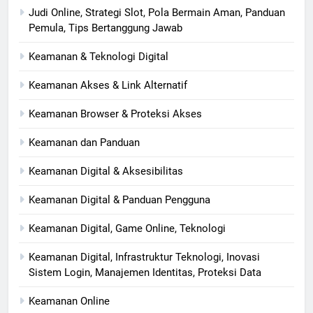
Judi Online, Strategi Slot, Pola Bermain Aman, Panduan
Pemula, Tips Bertanggung Jawab
Keamanan & Teknologi Digital
Keamanan Akses & Link Alternatif
Keamanan Browser & Proteksi Akses
Keamanan dan Panduan
Keamanan Digital & Aksesibilitas
Keamanan Digital & Panduan Pengguna
Keamanan Digital, Game Online, Teknologi
Keamanan Digital, Infrastruktur Teknologi, Inovasi
Sistem Login, Manajemen Identitas, Proteksi Data
Keamanan Online