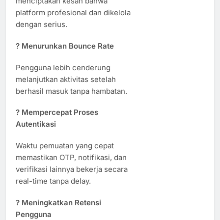
menciptakan kesan bahwa
platform profesional dan dikelola
dengan serius.
?
Menurunkan Bounce Rate
Pengguna lebih cenderung
melanjutkan aktivitas setelah
berhasil masuk tanpa hambatan.
?
Mempercepat Proses
Autentikasi
Waktu pemuatan yang cepat
memastikan OTP, notifikasi, dan
verifikasi lainnya bekerja secara
real-time tanpa delay.
?
Meningkatkan Retensi
Pengguna