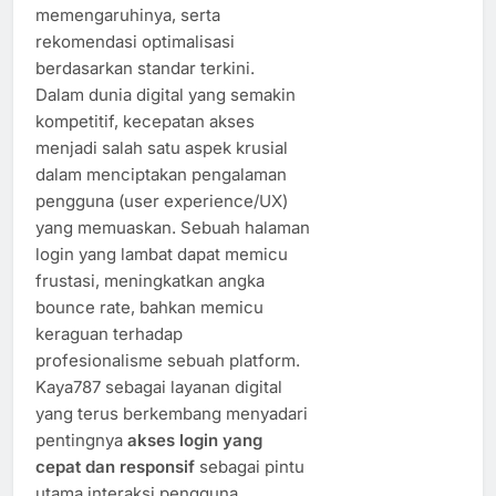
memengaruhinya, serta
rekomendasi optimalisasi
berdasarkan standar terkini.
Dalam dunia digital yang semakin
kompetitif, kecepatan akses
menjadi salah satu aspek krusial
dalam menciptakan pengalaman
pengguna (user experience/UX)
yang memuaskan. Sebuah halaman
login yang lambat dapat memicu
frustasi, meningkatkan angka
bounce rate, bahkan memicu
keraguan terhadap
profesionalisme sebuah platform.
Kaya787 sebagai layanan digital
yang terus berkembang menyadari
pentingnya
akses login yang
cepat dan responsif
sebagai pintu
utama interaksi pengguna.