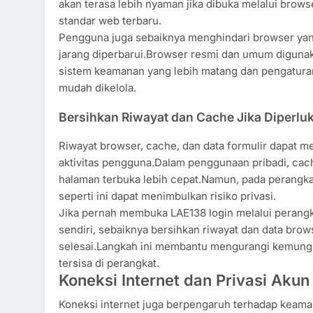
akan terasa lebih nyaman jika dibuka melalui bro
standar web terbaru.
Pengguna juga sebaiknya menghindari browser yang
jarang diperbarui.Browser resmi dan umum digunak
sistem keamanan yang lebih matang dan pengaturan
mudah dikelola.
Bersihkan Riwayat dan Cache Jika Diperlu
Riwayat browser, cache, dan data formulir dapat m
aktivitas pengguna.Dalam penggunaan pribadi, ca
halaman terbuka lebih cepat.Namun, pada perangka
seperti ini dapat menimbulkan risiko privasi.
Jika pernah membuka LAE138 login melalui perangk
sendiri, sebaiknya bersihkan riwayat dan data brow
selesai.Langkah ini membantu mengurangi kemungk
tersisa di perangkat.
Koneksi Internet dan Privasi Akun
Koneksi internet juga berpengaruh terhadap keam