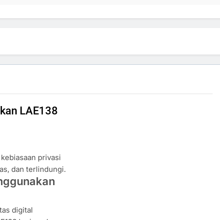
akan LAE138
kebiasaan privasi
as, dan terlindungi.
enggunakan
as digital