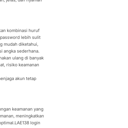
kan kombinasi huruf
 password lebih sulit
ng mudah diketahui,
asi angka sederhana.
nakan ulang di banyak
at, risiko keamanan
njaga akun tetap
ndungan keamanan yang
amanan, meningkatkan
optimal.LAE138 login