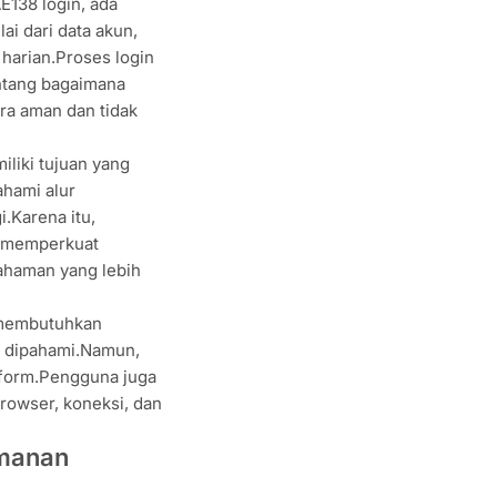
138 login, ada
ai dari data akun,
harian.Proses login
entang bagaimana
ra aman dan tidak
liki tujuan yang
hami alur
.Karena itu,
k memperkuat
haman yang lebih
g membutuhkan
h dipahami.Namun,
tform.Pengguna juga
rowser, koneksi, dan
amanan