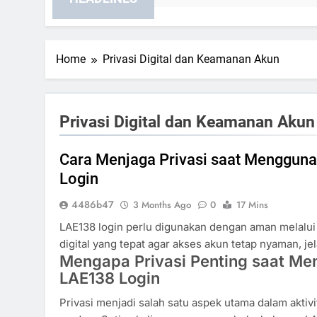
Home
Privasi Digital dan Keamanan Akun
Privasi Digital dan Keamanan Akun
Cara Menjaga Privasi saat Menggun
Login
4486b47
3 Months Ago
0
17 Mins
LAE138 login perlu digunakan dengan aman melalui 
digital yang tepat agar akses akun tetap nyaman, jel
Mengapa Privasi Penting saat M
LAE138 Login
Privasi menjadi salah satu aspek utama dalam aktivit