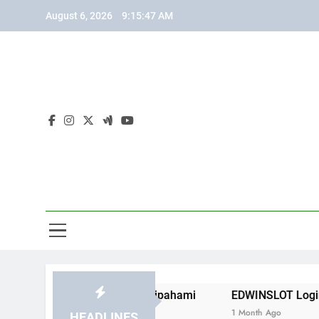
Skip
August 6, 2026
9:15:48 AM
to
content
Mod
Eksplorasi
gasi yang Mudah Dipahami
EDWINSLOT Login dan Faktor 
1 Month Ago
HEADLINES