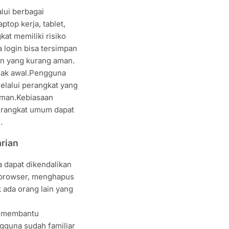
lui berbagai
top kerja, tablet,
kat memiliki risiko
a login bisa tersimpan
gan yang kurang aman.
ejak awal.Pengguna
elalui perangkat yang
 aman.Kebiasaan
erangkat umum dapat
.
rian
 dapat dikendalikan
 browser, menghapus
 ada orang lain yang
i membantu
gguna sudah familiar