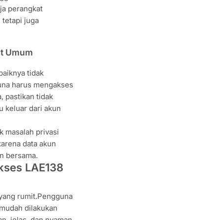
ja perangkat
tetapi juga
kat Umum
baiknya tidak
guna harus mengakses
, pastikan tidak
 keluar dari akun
k masalah privasi
karena data akun
an bersama.
kses LAE138
 yang rumit.Pengguna
 mudah dilakukan
an, jelas, dan nyaman