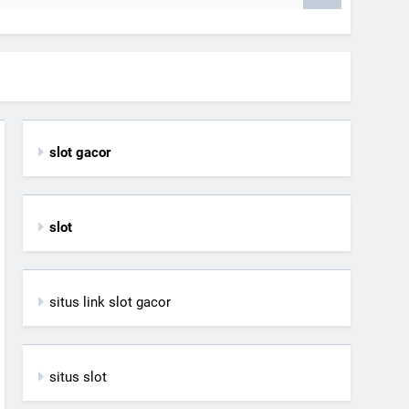
slot gacor
slot
situs link slot gacor
situs slot