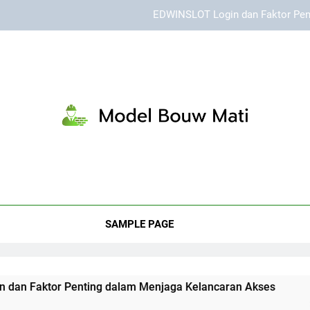
EDWINSLOT Login dan Faktor Pen
Login Edwinslot dengan Sistem Responsif untuk Pengguna Mob
Lebah4D Login Terbaru 
TIARA4D Link Alternatif
EDWINSLOT Login dan Faktor Pen
Login Edwinslot dengan Sistem Responsif untuk Pengguna Mob
el Bouw Mati
 Model Konstruksi Dan Miniatur Dari Model Bouw Mati. Hobi U
Lebah4D Login Terbaru 
SAMPLE PAGE
Penting dalam Menjaga Kelancaran Akses
Login Edwin
2 Months Ago