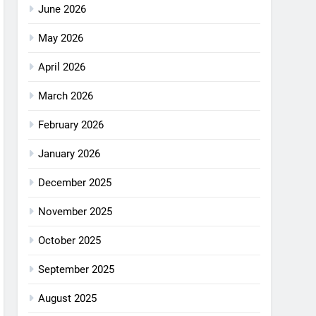
June 2026
May 2026
April 2026
March 2026
February 2026
January 2026
December 2025
November 2025
October 2025
September 2025
August 2025