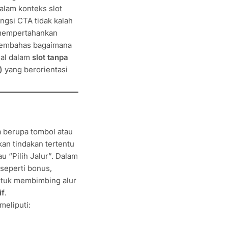
alam konteks slot
ungsi CTA tidak kalah
 mempertahankan
 membahas bagaimana
mal dalam
slot tanpa
)
yang berorientasi
a berupa tombol atau
an tindakan tertentu
u “Pilih Jalur”. Dalam
 seperti bonus,
untuk membimbing alur
if
.
eliputi: