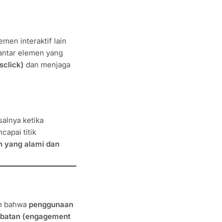
men interaktif lain
 antar elemen yang
sclick)
dan menjaga
salnya ketika
apai titik
n yang alami dan
an bahwa
penggunaan
ibatan (engagement