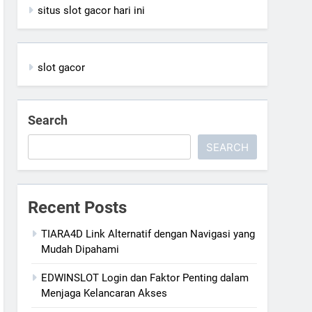
situs slot gacor hari ini
slot gacor
Search
SEARCH
Recent Posts
TIARA4D Link Alternatif dengan Navigasi yang
Mudah Dipahami
EDWINSLOT Login dan Faktor Penting dalam
Menjaga Kelancaran Akses