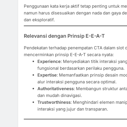
Penggunaan kata kerja aktif tetap penting untuk me
namun harus disesuaikan dengan nada dan gaya des
dan eksploratif.
Relevansi dengan Prinsip E-E-A-T
Pendekatan terhadap penempatan CTA dalam slot di
mencerminkan prinsip E-E-A-T secara nyata:
Experience
: Menyediakan titik interaksi yang
fungsional berdasarkan perilaku pengguna.
Expertise
: Memanfaatkan prinsip desain mo
alur interaksi pengguna secara optimal.
Authoritativeness
: Membangun struktur ant
dan mudah dinavigasi.
Trustworthiness
: Menghindari elemen manip
interaksi yang jujur dan transparan.