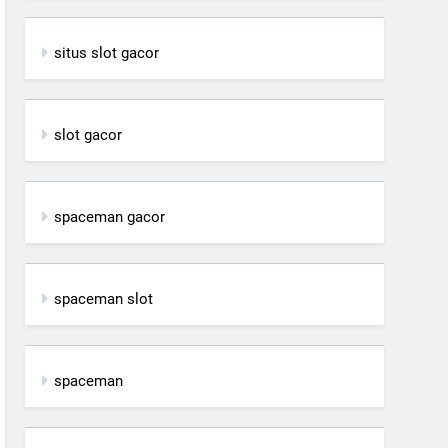
situs slot gacor
slot gacor
spaceman gacor
spaceman slot
spaceman