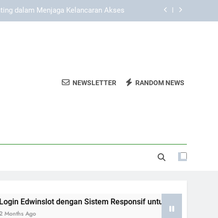
ting dalam Menjaga Kelancaran Akses
ile yang Mengutamakan Akses Praktis
dengan Tampilan yang Lebih Responsif
 dengan Navigasi yang Mudah Dipahami
NEWSLETTER
RANDOM NEWS
ting dalam Menjaga Kelancaran Akses
ile yang Mengutamakan Akses Praktis
ntuk Semua Usia.
dengan Tampilan yang Lebih Responsif
slot dengan Sistem Responsif untuk Pengguna Mobile yang M