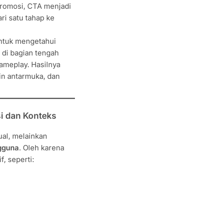
promosi, CTA menjadi
ri satu tahap ke
tuk mengetahui
 di bagian tengah
gameplay. Hasilnya
ain antarmuka, dan
i dan Konteks
ual, melainkan
gguna
. Oleh karena
f, seperti: