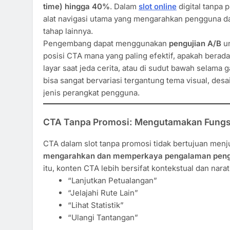
time) hingga 40%
. Dalam
slot online
digital tanpa 
alat navigasi utama yang mengarahkan pengguna da
tahap lainnya.
Pengembang dapat menggunakan
pengujian A/B
un
posisi CTA mana yang paling efektif, apakah berada
layar saat jeda cerita, atau di sudut bawah selama 
bisa sangat bervariasi tergantung tema visual, des
jenis perangkat pengguna.
CTA Tanpa Promosi: Mengutamakan Fungs
CTA dalam slot tanpa promosi tidak bertujuan menj
mengarahkan dan memperkaya pengalaman pen
itu, konten CTA lebih bersifat kontekstual dan narati
“Lanjutkan Petualangan”
“Jelajahi Rute Lain”
“Lihat Statistik”
“Ulangi Tantangan”