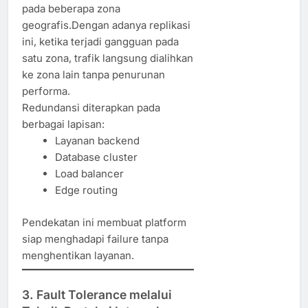
pada beberapa zona
geografis.Dengan adanya replikasi
ini, ketika terjadi gangguan pada
satu zona, trafik langsung dialihkan
ke zona lain tanpa penurunan
performa.
Redundansi diterapkan pada
berbagai lapisan:
Layanan backend
Database cluster
Load balancer
Edge routing
Pendekatan ini membuat platform
siap menghadapi failure tanpa
menghentikan layanan.
3. Fault Tolerance melalui