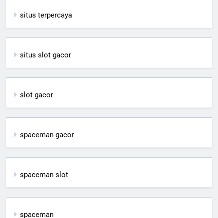
situs terpercaya
situs slot gacor
slot gacor
spaceman gacor
spaceman slot
spaceman