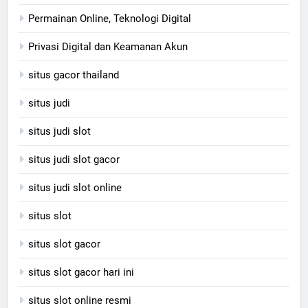
Permainan Online, Teknologi Digital
Privasi Digital dan Keamanan Akun
situs gacor thailand
situs judi
situs judi slot
situs judi slot gacor
situs judi slot online
situs slot
situs slot gacor
situs slot gacor hari ini
situs slot online resmi