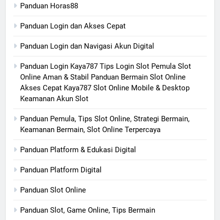
Panduan Horas88
Panduan Login dan Akses Cepat
Panduan Login dan Navigasi Akun Digital
Panduan Login Kaya787 Tips Login Slot Pemula Slot
Online Aman & Stabil Panduan Bermain Slot Online
Akses Cepat Kaya787 Slot Online Mobile & Desktop
Keamanan Akun Slot
Panduan Pemula, Tips Slot Online, Strategi Bermain,
Keamanan Bermain, Slot Online Terpercaya
Panduan Platform & Edukasi Digital
Panduan Platform Digital
Panduan Slot Online
Panduan Slot, Game Online, Tips Bermain