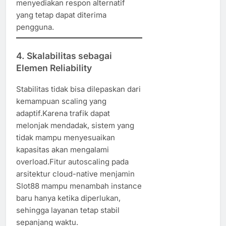
menyediakan respon alternatif
yang tetap dapat diterima
pengguna.
4. Skalabilitas sebagai
Elemen Reliability
Stabilitas tidak bisa dilepaskan dari
kemampuan scaling yang
adaptif.Karena trafik dapat
melonjak mendadak, sistem yang
tidak mampu menyesuaikan
kapasitas akan mengalami
overload.Fitur autoscaling pada
arsitektur cloud-native menjamin
Slot88 mampu menambah instance
baru hanya ketika diperlukan,
sehingga layanan tetap stabil
sepanjang waktu.