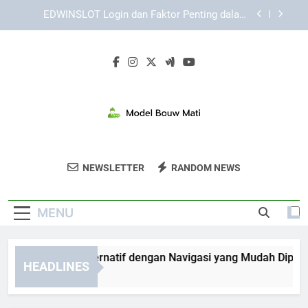
Skip
Login Edwinslot dengan Sistem Responsif untuk
to
Pengguna Mobile yang Mengutamakan Akses
Praktis
content
Lebah4D Login Terbaru dengan Tampilan yang
Lebih Responsif
TIARA4D Link Alternatif dengan Navigasi yang
Mudah Dipahami
EDWINSLOT Login dan Faktor Penting dalam
Menjaga Kelancaran Akses
Login Edwinslot dengan Sistem Responsif untuk
Pengguna Mobile yang Mengutamakan Akses
Model Bouw
Praktis
Eksplorasi Model Konstruksi Dan Miniatur
Lebah4D Login Terbaru dengan Tampilan yang
NEWSLETTER
RANDOM NEWS
Mati
Lebih Responsif
Dari Model Bouw Mati. Hobi Untuk Semua
Usia.
MENU
ARA4D Link Alternatif dengan Navigasi yang Mudah Dipahami
HEADLINES
Month Ago