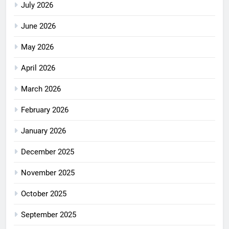
July 2026
June 2026
May 2026
April 2026
March 2026
February 2026
January 2026
December 2025
November 2025
October 2025
September 2025