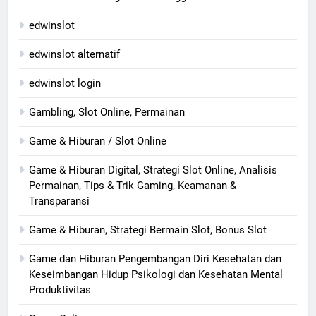
edwinslot
edwinslot alternatif
edwinslot login
Gambling, Slot Online, Permainan
Game & Hiburan / Slot Online
Game & Hiburan Digital, Strategi Slot Online, Analisis
Permainan, Tips & Trik Gaming, Keamanan &
Transparansi
Game & Hiburan, Strategi Bermain Slot, Bonus Slot
Game dan Hiburan Pengembangan Diri Kesehatan dan
Keseimbangan Hidup Psikologi dan Kesehatan Mental
Produktivitas