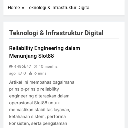
Home
Teknologi & Infrastruktur Digital
Teknologi & Infrastruktur Digital
Reliability Engineering dalam
Menunjang Slot88
4486b47
10 months
ago
0
6 mins
Artikel ini membahas bagaimana
prinsip-prinsip reliability
engineering diterapkan dalam
operasional Slot88 untuk
memastikan stabilitas layanan,
ketahanan sistem, performa
konsisten, serta pengalaman