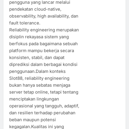
pengguna yang lancar melalui
pendekatan cloud-native,
observability, high availability, dan
fault tolerance.
Reliability engineering merupakan
disiplin rekayasa sistem yang
berfokus pada bagaimana sebuah
platform mampu bekerja secara
konsisten, stabil, dan dapat
diprediksi dalam berbagai kondisi
penggunaan.Dalam konteks
Slot88, reliability engineering
bukan hanya sebatas menjaga
server tetap online, tetapi tentang
menciptakan lingkungan
operasional yang tangguh, adaptif,
dan resilien terhadap perubahan
beban maupun potensi
kegagalan.Kualitas ini yang