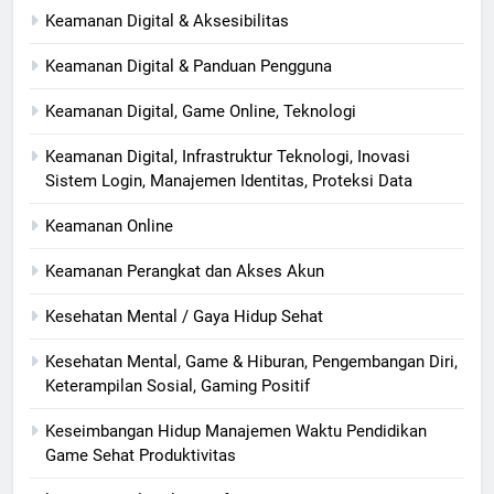
Keamanan Digital & Aksesibilitas
Keamanan Digital & Panduan Pengguna
Keamanan Digital, Game Online, Teknologi
Keamanan Digital, Infrastruktur Teknologi, Inovasi
Sistem Login, Manajemen Identitas, Proteksi Data
Keamanan Online
Keamanan Perangkat dan Akses Akun
Kesehatan Mental / Gaya Hidup Sehat
Kesehatan Mental, Game & Hiburan, Pengembangan Diri,
Keterampilan Sosial, Gaming Positif
Keseimbangan Hidup Manajemen Waktu Pendidikan
Game Sehat Produktivitas