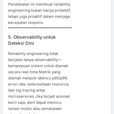
Pendekatan ini membuat reliability
engineering bukan hanya protektif,
tetapi juga proaktif dalam menjaga
kecepatan respons.
5. Observability untuk
Deteksi Dini
Reliability engineering tidak
berjalan tanpa observability—
kemampuan sistem untuk diamati
secara real-time.Metrik yang
diamati meliputi latency p95/p99,
error rate, ketersediaan resource,
dan log tracing antar
microservices.Jika terjadi anomali
kecil saja, alert dapat memicu
isolasi modul atau penskalaan