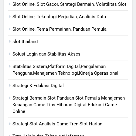
Slot Online, Slot Gacor, Strategi Bermain, Volatilitas Slot
Slot Online, Teknologi Perjudian, Analisis Data
Slot Online, Tema Permainan, Panduan Pemula
slot thailand
Solusi Login dan Stabilitas Akses
Stabilitas Sistem,Platform Digital,Pengalaman
Pengguna,Manajemen Teknologi,Kinerja Operasional
Strategi & Edukasi Digital
Strategi Bermain Slot Panduan Slot Pemula Manajemen
Keuangan Game Tips Hiburan Digital Edukasi Game
Online
Strategi Slot Analisis Game Tren Slot Harian