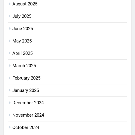
August 2025
July 2025
June 2025
May 2025
April 2025
March 2025
February 2025
January 2025
December 2024
November 2024
October 2024