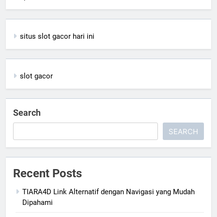
situs slot gacor hari ini
slot gacor
Search
SEARCH
Recent Posts
TIARA4D Link Alternatif dengan Navigasi yang Mudah
Dipahami