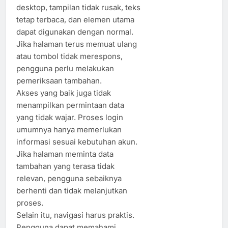
desktop, tampilan tidak rusak, teks
tetap terbaca, dan elemen utama
dapat digunakan dengan normal.
Jika halaman terus memuat ulang
atau tombol tidak merespons,
pengguna perlu melakukan
pemeriksaan tambahan.
Akses yang baik juga tidak
menampilkan permintaan data
yang tidak wajar. Proses login
umumnya hanya memerlukan
informasi sesuai kebutuhan akun.
Jika halaman meminta data
tambahan yang terasa tidak
relevan, pengguna sebaiknya
berhenti dan tidak melanjutkan
proses.
Selain itu, navigasi harus praktis.
Pengguna dapat memahami