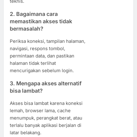
teknis.
2. Bagaimana cara
memastikan akses tidak
bermasalah?
Periksa koneksi, tampilan halaman,
navigasi, respons tombol,
permintaan data, dan pastikan
halaman tidak terlihat
mencurigakan sebelum login.
3. Mengapa akses alternatif
bisa lambat?
Akses bisa lambat karena koneksi
lemah, browser lama, cache
menumpuk, perangkat berat, atau
terlalu banyak aplikasi berjalan di
latar belakang.