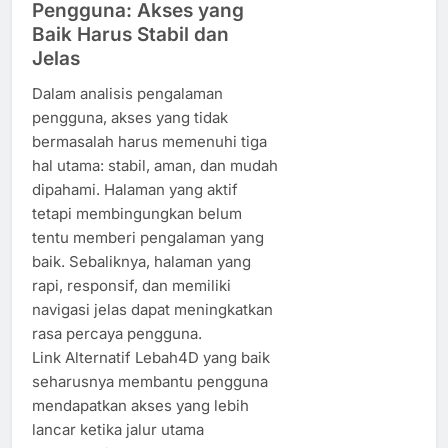
Pengguna: Akses yang
Baik Harus Stabil dan
Jelas
Dalam analisis pengalaman
pengguna, akses yang tidak
bermasalah harus memenuhi tiga
hal utama: stabil, aman, dan mudah
dipahami. Halaman yang aktif
tetapi membingungkan belum
tentu memberi pengalaman yang
baik. Sebaliknya, halaman yang
rapi, responsif, dan memiliki
navigasi jelas dapat meningkatkan
rasa percaya pengguna.
Link Alternatif Lebah4D yang baik
seharusnya membantu pengguna
mendapatkan akses yang lebih
lancar ketika jalur utama