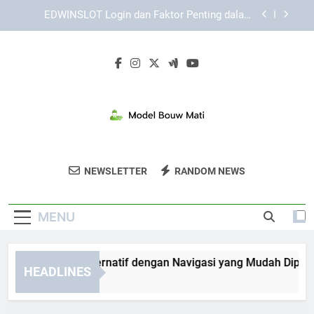
Skip
Login Edwinslot dengan Sistem Responsif untuk
to
Pengguna Mobile yang Mengutamakan Akses
Praktis
content
Lebah4D Login Terbaru dengan Tampilan yang
Lebih Responsif
TIARA4D Link Alternatif dengan Navigasi yang
Mudah Dipahami
EDWINSLOT Login dan Faktor Penting dalam
Menjaga Kelancaran Akses
Login Edwinslot dengan Sistem Responsif untuk
Pengguna Mobile yang Mengutamakan Akses
Model Bouw
Praktis
Eksplorasi Model Konstruksi Dan Miniatur
Lebah4D Login Terbaru dengan Tampilan yang
NEWSLETTER
RANDOM NEWS
Mati
Lebih Responsif
Dari Model Bouw Mati. Hobi Untuk Semua
Usia.
MENU
ARA4D Link Alternatif dengan Navigasi yang Mudah Dipahami
HEADLINES
Month Ago