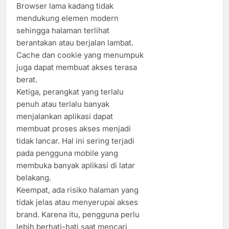
Browser lama kadang tidak
mendukung elemen modern
sehingga halaman terlihat
berantakan atau berjalan lambat.
Cache dan cookie yang menumpuk
juga dapat membuat akses terasa
berat.
Ketiga, perangkat yang terlalu
penuh atau terlalu banyak
menjalankan aplikasi dapat
membuat proses akses menjadi
tidak lancar. Hal ini sering terjadi
pada pengguna mobile yang
membuka banyak aplikasi di latar
belakang.
Keempat, ada risiko halaman yang
tidak jelas atau menyerupai akses
brand. Karena itu, pengguna perlu
lebih berhati-hati saat mencari