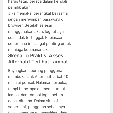
harus tetap berada dalam kendali
pemilik akun.
Jika memakai perangkat bersama,
jangan menyimpan password di
browser. Setelah selesai
menggunakan akun, logout agar
sesi tidak tertinggal. Kebiasaan
sederhana ini sangat penting untuk
menjaga keamanan akses.
Skenario Praktis: Akses
Alternatif Terlihat Lambat
Bayangkan seorang pengguna
membuka Link Alternatif Lebah4D
melalui ponsel. Halaman terbuka,
tetapi beberapa elemen muncul
lambat dan tombol login belum
dapat ditekan. Dalam situasi
seperti ini, pengguna sebaiknya
tidak langsung memasukkan data