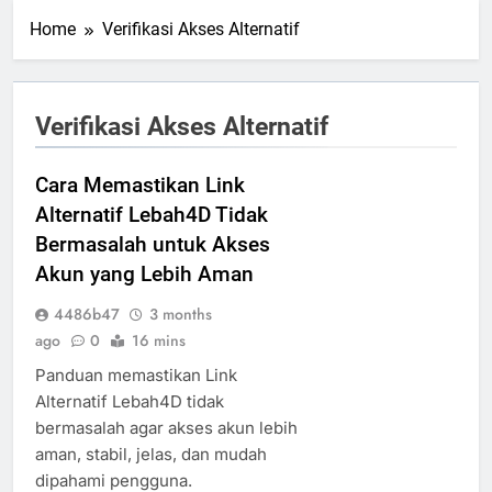
Home
Verifikasi Akses Alternatif
Verifikasi Akses Alternatif
Cara Memastikan Link
Alternatif Lebah4D Tidak
Bermasalah untuk Akses
Akun yang Lebih Aman
4486b47
3 months
ago
0
16 mins
Panduan memastikan Link
Alternatif Lebah4D tidak
bermasalah agar akses akun lebih
aman, stabil, jelas, dan mudah
dipahami pengguna.