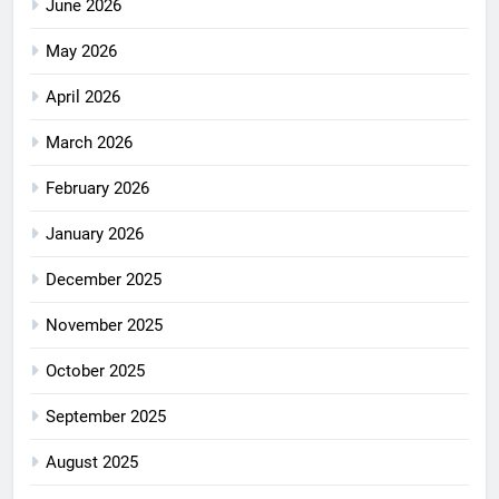
June 2026
May 2026
April 2026
March 2026
February 2026
January 2026
December 2025
November 2025
October 2025
September 2025
August 2025