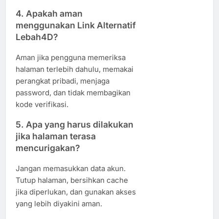
4. Apakah aman
menggunakan Link Alternatif
Lebah4D?
Aman jika pengguna memeriksa
halaman terlebih dahulu, memakai
perangkat pribadi, menjaga
password, dan tidak membagikan
kode verifikasi.
5. Apa yang harus dilakukan
jika halaman terasa
mencurigakan?
Jangan memasukkan data akun.
Tutup halaman, bersihkan cache
jika diperlukan, dan gunakan akses
yang lebih diyakini aman.