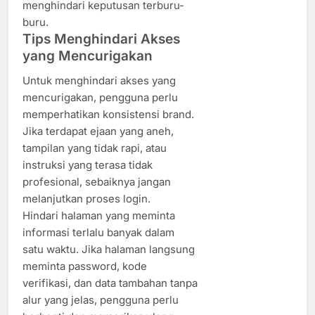
menghindari keputusan terburu-
buru.
Tips Menghindari Akses
yang Mencurigakan
Untuk menghindari akses yang
mencurigakan, pengguna perlu
memperhatikan konsistensi brand.
Jika terdapat ejaan yang aneh,
tampilan yang tidak rapi, atau
instruksi yang terasa tidak
profesional, sebaiknya jangan
melanjutkan proses login.
Hindari halaman yang meminta
informasi terlalu banyak dalam
satu waktu. Jika halaman langsung
meminta password, kode
verifikasi, dan data tambahan tanpa
alur yang jelas, pengguna perlu