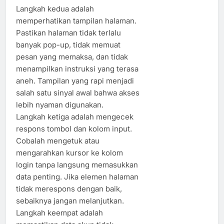
Langkah kedua adalah
memperhatikan tampilan halaman.
Pastikan halaman tidak terlalu
banyak pop-up, tidak memuat
pesan yang memaksa, dan tidak
menampilkan instruksi yang terasa
aneh. Tampilan yang rapi menjadi
salah satu sinyal awal bahwa akses
lebih nyaman digunakan.
Langkah ketiga adalah mengecek
respons tombol dan kolom input.
Cobalah mengetuk atau
mengarahkan kursor ke kolom
login tanpa langsung memasukkan
data penting. Jika elemen halaman
tidak merespons dengan baik,
sebaiknya jangan melanjutkan.
Langkah keempat adalah