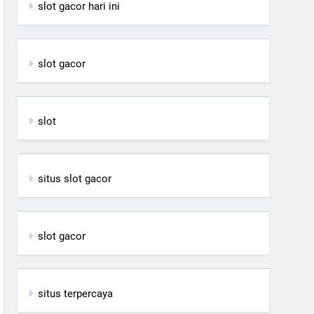
slot gacor hari ini
slot gacor
slot
situs slot gacor
slot gacor
situs terpercaya