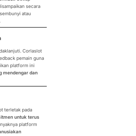
disampaikan secara
rsembunyi atau
.
a
aklanjuti. Corlaslot
feedback pemain guna
kan platform ini
ng mendengar dan
t terletak pada
mitmen untuk terus
nyaknya platform
anusiakan