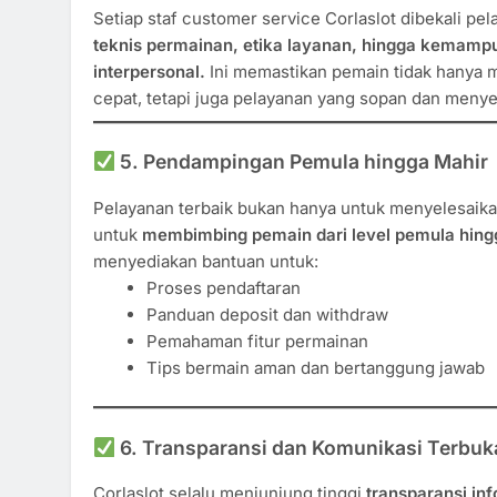
Setiap staf customer service Corlaslot dibekali p
teknis permainan, etika layanan, hingga kemamp
interpersonal.
Ini memastikan pemain tidak hanya 
cepat, tetapi juga pelayanan yang sopan dan meny
5.
Pendampingan Pemula hingga Mahir
Pelayanan terbaik bukan hanya untuk menyelesaikan
untuk
membimbing pemain dari level pemula hing
menyediakan bantuan untuk:
Proses pendaftaran
Panduan deposit dan withdraw
Pemahaman fitur permainan
Tips bermain aman dan bertanggung jawab
6.
Transparansi dan Komunikasi Terbuk
Corlaslot selalu menjunjung tinggi
transparansi inf