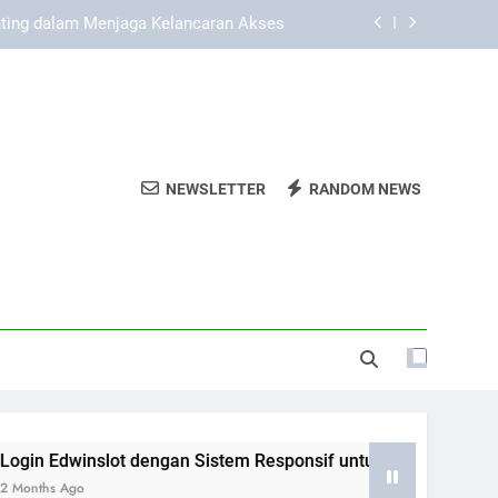
ting dalam Menjaga Kelancaran Akses
ile yang Mengutamakan Akses Praktis
dengan Tampilan yang Lebih Responsif
 dengan Navigasi yang Mudah Dipahami
NEWSLETTER
RANDOM NEWS
ting dalam Menjaga Kelancaran Akses
ile yang Mengutamakan Akses Praktis
ntuk Semua Usia.
dengan Tampilan yang Lebih Responsif
slot dengan Sistem Responsif untuk Pengguna Mobile yang 