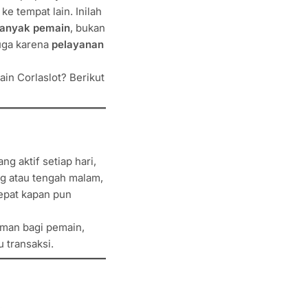
ke tempat lain. Inilah
banyak pemain
, bukan
juga karena
pelayanan
ain Corlaslot? Berikut
ng aktif setiap hari,
ng atau tengah malam,
epat kapan pun
man bagi pemain,
 transaksi.