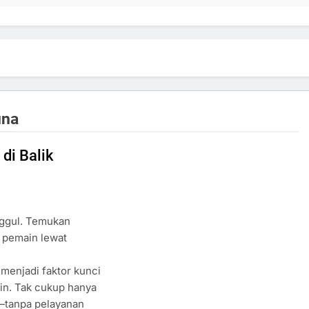
una
di Balik
nggul. Temukan
 pemain lewat
 menjadi faktor kunci
in. Tak cukup hanya
—tanpa pelayanan