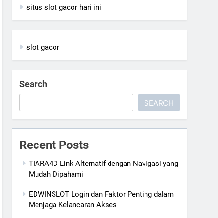
situs slot gacor hari ini
slot gacor
Search
SEARCH
Recent Posts
TIARA4D Link Alternatif dengan Navigasi yang
Mudah Dipahami
EDWINSLOT Login dan Faktor Penting dalam
Menjaga Kelancaran Akses