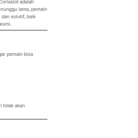
Corlaslot adalah
enunggu lama, pemain
an solutif, baik
resmi.
gar pemain bisa
n tidak akan