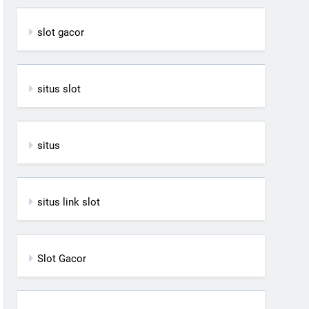
slot gacor
situs slot
situs
situs link slot
Slot
G
acor