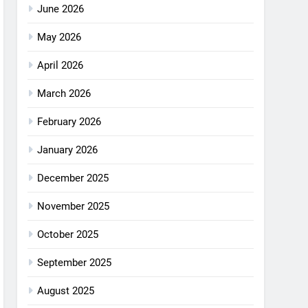
June 2026
May 2026
April 2026
March 2026
February 2026
January 2026
December 2025
November 2025
October 2025
September 2025
August 2025