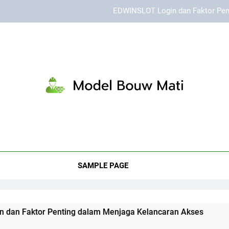
EDWINSLOT Login dan Faktor Pen
Login Edwinslot dengan Sistem Responsif untuk Pengguna Mob
Lebah4D Login Terbaru 
TIARA4D Link Alternatif
EDWINSLOT Login dan Faktor Pen
Login Edwinslot dengan Sistem Responsif untuk Pengguna Mob
el Bouw Mati
 Model Konstruksi Dan Miniatur Dari Model Bouw Mati. Hobi U
Lebah4D Login Terbaru 
SAMPLE PAGE
 Penting dalam Menjaga Kelancaran Akses
Login Edwin
2 Months Ago