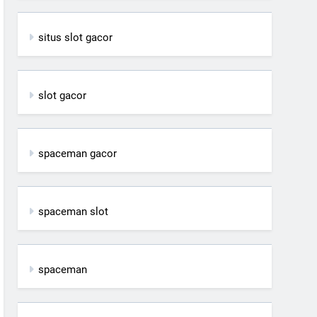
situs slot gacor
slot gacor
spaceman gacor
spaceman slot
spaceman