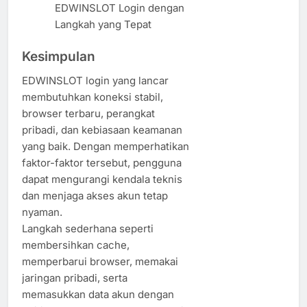
EDWINSLOT Login dengan
Langkah yang Tepat
Kesimpulan
EDWINSLOT login yang lancar
membutuhkan koneksi stabil,
browser terbaru, perangkat
pribadi, dan kebiasaan keamanan
yang baik. Dengan memperhatikan
faktor-faktor tersebut, pengguna
dapat mengurangi kendala teknis
dan menjaga akses akun tetap
nyaman.
Langkah sederhana seperti
membersihkan cache,
memperbarui browser, memakai
jaringan pribadi, serta
memasukkan data akun dengan