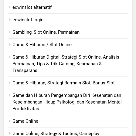
edwinslot alternatif
edwinslot login
Gambling, Slot Online, Permainan
Game & Hiburan / Slot Online
Game & Hiburan Digital, Strategi Slot Online, Analisis
Permainan, Tips & Trik Gaming, Keamanan &
Transparansi
Game & Hiburan, Strategi Bermain Slot, Bonus Slot
Game dan Hiburan Pengembangan Diri Kesehatan dan
Keseimbangan Hidup Psikologi dan Kesehatan Mental
Produktivitas
Game Online
Game Online, Strategy & Tactics, Gameplay