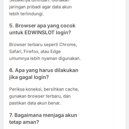
jaringan pribadi agar data akun
lebih terlindungi.
5. Browser apa yang cocok
untuk EDWINSLOT login?
Browser terbaru seperti Chrome,
Safari, Firefox, atau Edge
umumnya lebih nyaman digunakan.
6. Apa yang harus dilakukan
jika gagal login?
Periksa koneksi, bersihkan cache,
gunakan browser terbaru, dan
pastikan data akun benar.
7. Bagaimana menjaga akun
tetap aman?