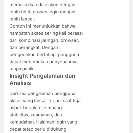
memasukkan data akun dengan
lebih teliti, proses login menjadi
lebih lancar.
Contoh ini menunjukkan bahwa
hambatan akses sering kali berasal
dari kombinasi jaringan, browser,
dan perangkat. Dengan
pengecekan bertahap, pengguna
dapat menemukan penyebabnya
tanpa panik.
Insight Pengalaman dan
Analisis
Dari sisi pengalaman pengguna,
akses yang lancar terjadi saat tiga
aspek berjalan seimbang:
stabilitas, keamanan, dan
kemudahan. Halaman login yang
cepat tetap perlu didukung