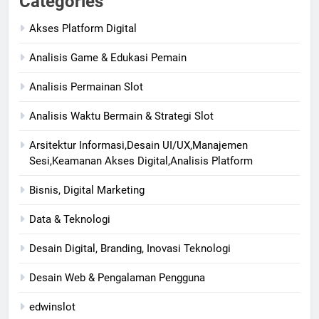
Categories
Akses Platform Digital
Analisis Game & Edukasi Pemain
Analisis Permainan Slot
Analisis Waktu Bermain & Strategi Slot
Arsitektur Informasi,Desain UI/UX,Manajemen
Sesi,Keamanan Akses Digital,Analisis Platform
Bisnis, Digital Marketing
Data & Teknologi
Desain Digital, Branding, Inovasi Teknologi
Desain Web & Pengalaman Pengguna
edwinslot