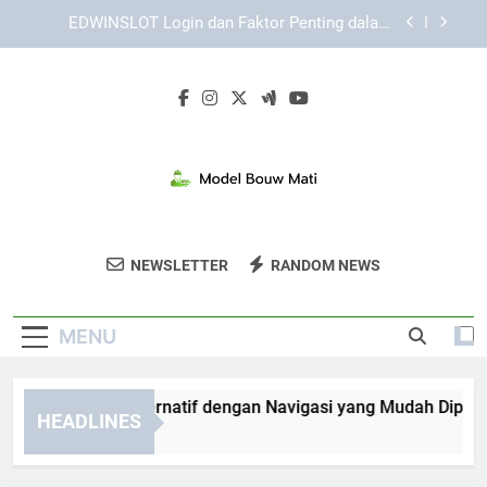
Skip
Login Edwinslot dengan Sistem Responsif untuk
to
Pengguna Mobile yang Mengutamakan Akses
Praktis
content
Lebah4D Login Terbaru dengan Tampilan yang
Lebih Responsif
TIARA4D Link Alternatif dengan Navigasi yang
Mudah Dipahami
EDWINSLOT Login dan Faktor Penting dalam
Menjaga Kelancaran Akses
Login Edwinslot dengan Sistem Responsif untuk
Pengguna Mobile yang Mengutamakan Akses
Model Bouw
Praktis
Eksplorasi Model Konstruksi Dan Miniatur
Lebah4D Login Terbaru dengan Tampilan yang
NEWSLETTER
RANDOM NEWS
Mati
Lebih Responsif
Dari Model Bouw Mati. Hobi Untuk Semua
Usia.
MENU
ARA4D Link Alternatif dengan Navigasi yang Mudah Dipahami
HEADLINES
eeks Ago