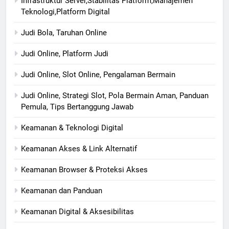
Infrastruktur Server,Stabilitas Platform,Manajemen
Teknologi,Platform Digital
Judi Bola, Taruhan Online
Judi Online, Platform Judi
Judi Online, Slot Online, Pengalaman Bermain
Judi Online, Strategi Slot, Pola Bermain Aman, Panduan
Pemula, Tips Bertanggung Jawab
Keamanan & Teknologi Digital
Keamanan Akses & Link Alternatif
Keamanan Browser & Proteksi Akses
Keamanan dan Panduan
Keamanan Digital & Aksesibilitas