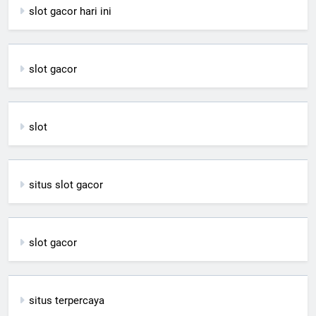
slot gacor hari ini
slot gacor
slot
situs slot gacor
slot gacor
situs terpercaya