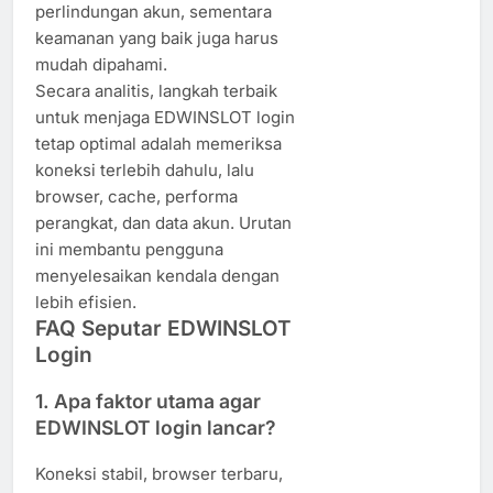
perlindungan akun, sementara
keamanan yang baik juga harus
mudah dipahami.
Secara analitis, langkah terbaik
untuk menjaga EDWINSLOT login
tetap optimal adalah memeriksa
koneksi terlebih dahulu, lalu
browser, cache, performa
perangkat, dan data akun. Urutan
ini membantu pengguna
menyelesaikan kendala dengan
lebih efisien.
FAQ Seputar EDWINSLOT
Login
1. Apa faktor utama agar
EDWINSLOT login lancar?
Koneksi stabil, browser terbaru,