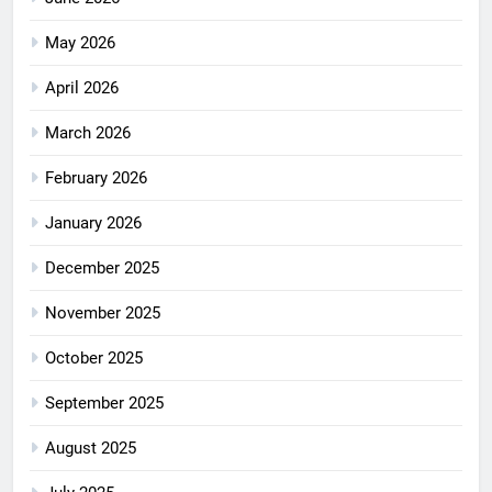
May 2026
April 2026
March 2026
February 2026
January 2026
December 2025
November 2025
October 2025
September 2025
August 2025