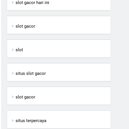
slot gacor hari ini
slot gacor
slot
situs slot gacor
slot gacor
situs terpercaya