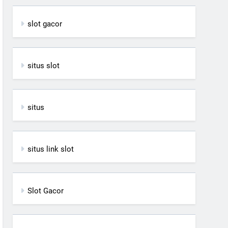
slot gacor
situs slot
situs
situs link slot
Slot
G
acor