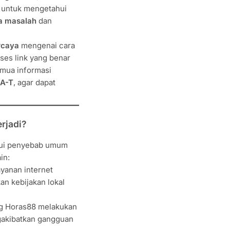
a untuk mengetahui
a masalah
dan
rcaya
mengenai cara
ses link yang benar
emua informasi
-A-T
, agar dapat
rjadi?
hui penyebab umum
in:
yanan internet
an kebijakan lokal
 Horas88 melakukan
gakibatkan gangguan