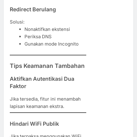
Redirect Berulang
Solusi:
Nonaktifkan ekstensi
Periksa DNS
Gunakan mode Incognito
Tips Keamanan Tambahan
Aktifkan Autentikasi Dua
Faktor
Jika tersedia, fitur ini menambah
lapisan keamanan ekstra.
Hindari WiFi Publik
Jika terpaksa menggunakan WiFi