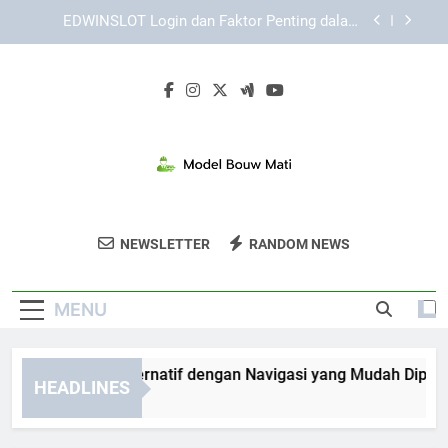
Skip
Login Edwinslot dengan Sistem Responsif untuk
to
Pengguna Mobile yang Mengutamakan Akses
Praktis
content
Lebah4D Login Terbaru dengan Tampilan yang
Lebih Responsif
TIARA4D Link Alternatif dengan Navigasi yang
Mudah Dipahami
EDWINSLOT Login dan Faktor Penting dalam
Menjaga Kelancaran Akses
Login Edwinslot dengan Sistem Responsif untuk
Pengguna Mobile yang Mengutamakan Akses
Model Bouw
Praktis
Eksplorasi Model Konstruksi Dan Miniatur
Lebah4D Login Terbaru dengan Tampilan yang
NEWSLETTER
RANDOM NEWS
Mati
Lebih Responsif
Dari Model Bouw Mati. Hobi Untuk Semua
Usia.
MENU
ARA4D Link Alternatif dengan Navigasi yang Mudah Dipahami
HEADLINES
Weeks Ago