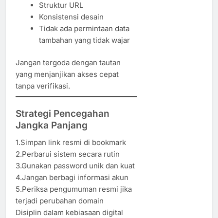
Struktur URL
Konsistensi desain
Tidak ada permintaan data
tambahan yang tidak wajar
Jangan tergoda dengan tautan
yang menjanjikan akses cepat
tanpa verifikasi.
Strategi Pencegahan
Jangka Panjang
1.Simpan link resmi di bookmark
2.Perbarui sistem secara rutin
3.Gunakan password unik dan kuat
4.Jangan berbagi informasi akun
5.Periksa pengumuman resmi jika
terjadi perubahan domain
Disiplin dalam kebiasaan digital