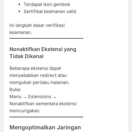
Terdapat ikon gembok
Sertifikat keamanan valid
Ini langkah dasar verifikasi
keamanan.
Nonaktifkan Ekstensi yang
Tidak Dikenal
Beberapa ekstensi dapat
menyebabkan redirect atau
mengubah perilaku halaman.
Buka:
Menu → Extensions →
Nonaktifkan sementara ekstensi
mencurigakan.
Mengoptimalkan Jaringan