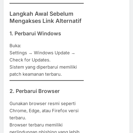
Langkah Awal Sebelum
Mengakses Link Alternatif
1. Perbarui Windows
Buka:
Settings → Windows Update →
Check for Updates.
Sistem yang diperbarui memiliki
patch keamanan terbaru.
2. Perbarui Browser
Gunakan browser resmi seperti
Chrome, Edge, atau Firefox versi
terbaru.
Browser terbaru memiliki
perlindungan phishing yang lebih