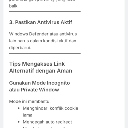
baik.
3. Pastikan Antivirus Aktif
Windows Defender atau antivirus
lain harus dalam kondisi aktif dan
diperbarui.
Tips Mengakses Link
Alternatif dengan Aman
Gunakan Mode Incognito
atau Private Window
Mode ini membantu:
Menghindari konflik cookie
lama
Mencegah auto redirect