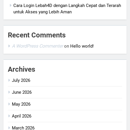
Cara Login Lebah4D dengan Langkah Cepat dan Terarah
untuk Akses yang Lebih Aman
Recent Comments
A WordPress Commenter
on
Hello world!
Archives
July 2026
June 2026
May 2026
April 2026
March 2026