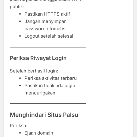
publik:
Pastikan HTTPS aktif
Jangan menyimpan
password otomatis
Logout setelah selesai
Periksa Riwayat Login
Setelah berhasil login:
Periksa aktivitas terbaru
Pastikan tidak ada login
mencurigakan
Menghindari Situs Palsu
Periksa:
Ejaan domain