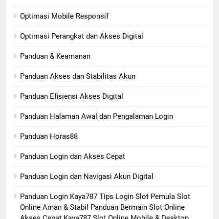
Optimasi Mobile Responsif
Optimasi Perangkat dan Akses Digital
Panduan & Keamanan
Panduan Akses dan Stabilitas Akun
Panduan Efisiensi Akses Digital
Panduan Halaman Awal dan Pengalaman Login
Panduan Horas88
Panduan Login dan Akses Cepat
Panduan Login dan Navigasi Akun Digital
Panduan Login Kaya787 Tips Login Slot Pemula Slot
Online Aman & Stabil Panduan Bermain Slot Online
Akses Cepat Kaya787 Slot Online Mobile & Desktop