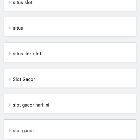
situs slot
situs
situs link slot
Slot
G
acor
slot gacor hari ini
slot gacor