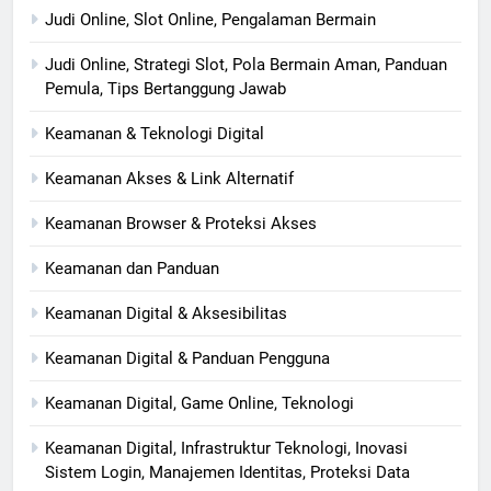
Judi Online, Slot Online, Pengalaman Bermain
Judi Online, Strategi Slot, Pola Bermain Aman, Panduan
Pemula, Tips Bertanggung Jawab
Keamanan & Teknologi Digital
Keamanan Akses & Link Alternatif
Keamanan Browser & Proteksi Akses
Keamanan dan Panduan
Keamanan Digital & Aksesibilitas
Keamanan Digital & Panduan Pengguna
Keamanan Digital, Game Online, Teknologi
Keamanan Digital, Infrastruktur Teknologi, Inovasi
Sistem Login, Manajemen Identitas, Proteksi Data