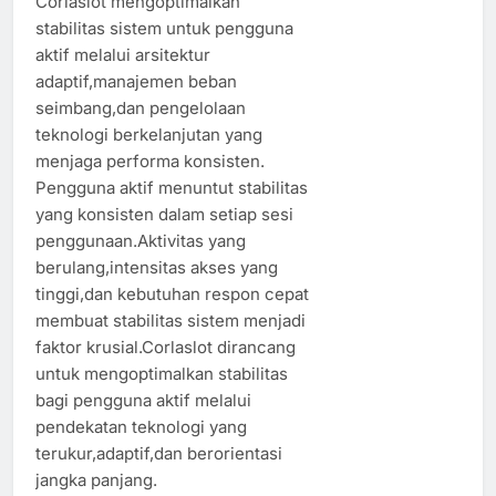
Corlaslot mengoptimalkan
stabilitas sistem untuk pengguna
aktif melalui arsitektur
adaptif,manajemen beban
seimbang,dan pengelolaan
teknologi berkelanjutan yang
menjaga performa konsisten.
Pengguna aktif menuntut stabilitas
yang konsisten dalam setiap sesi
penggunaan.Aktivitas yang
berulang,intensitas akses yang
tinggi,dan kebutuhan respon cepat
membuat stabilitas sistem menjadi
faktor krusial.Corlaslot dirancang
untuk mengoptimalkan stabilitas
bagi pengguna aktif melalui
pendekatan teknologi yang
terukur,adaptif,dan berorientasi
jangka panjang.