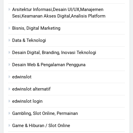
Arsitektur Informasi,Desain UI/UX,Manajemen
Sesi,Keamanan Akses Digital,Analisis Platform
Bisnis, Digital Marketing
Data & Teknologi
Desain Digital, Branding, Inovasi Teknologi
Desain Web & Pengalaman Pengguna
edwinslot
edwinslot alternatif
edwinslot login
Gambling, Slot Online, Permainan
Game & Hiburan / Slot Online