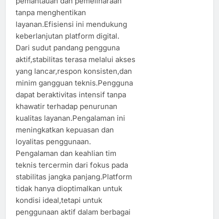
pemantauan dan pemeliharaan
tanpa menghentikan
layanan.Efisiensi ini mendukung
keberlanjutan platform digital.
Dari sudut pandang pengguna
aktif,stabilitas terasa melalui akses
yang lancar,respon konsisten,dan
minim gangguan teknis.Pengguna
dapat beraktivitas intensif tanpa
khawatir terhadap penurunan
kualitas layanan.Pengalaman ini
meningkatkan kepuasan dan
loyalitas penggunaan.
Pengalaman dan keahlian tim
teknis tercermin dari fokus pada
stabilitas jangka panjang.Platform
tidak hanya dioptimalkan untuk
kondisi ideal,tetapi untuk
penggunaan aktif dalam berbagai