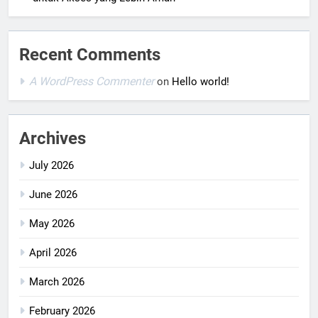
Recent Comments
A WordPress Commenter
on
Hello world!
Archives
July 2026
June 2026
May 2026
April 2026
March 2026
February 2026