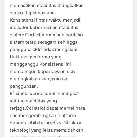
memastikan stabilitas ditingkatkan
secara tepat sasaran.
Konsistensi lintas waktu menjadi
indikator keberhasilan stabilitas
sistem.Corlaslot menjaga perilaku
sistem tetap seragam sehingga
pengguna aktif tidak mengalami
fluktuasi performa yang
mengganggu.Konsistensi ini
membangun kepercayaan dan
meningkatkan kenyamanan
penggunaan.
Efisiensi operasional meningkat
seiring stabilitas yang
terjaga.Corlaslot dapat memelihara
dan mengembangkan platform
dengan lebih terprediksi.Struktur
teknologi yang jelas memudahkan