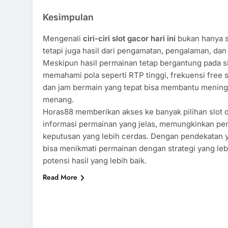
Kesimpulan
Mengenali
ciri-ciri slot gacor hari ini
bukan hanya s
tetapi juga hasil dari pengamatan, pengalaman, dan 
Meskipun hasil permainan tetap bergantung pada s
memahami pola seperti RTP tinggi, frekuensi free sp
dan jam bermain yang tepat bisa membantu mening
menang.
Horas88 memberikan akses ke banyak pilihan slot 
informasi permainan yang jelas, memungkinkan p
keputusan yang lebih cerdas. Dengan pendekatan 
bisa menikmati permainan dengan strategi yang le
potensi hasil yang lebih baik.
Read More