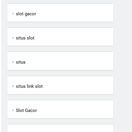
slot gacor
situs slot
situs
situs link slot
Slot
G
acor