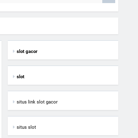
slot gacor
slot
situs link slot gacor
situs slot