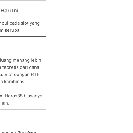
Hari Ini
cul pada slot yang
rm serupa:
luang menang lebih
 teoretis dari dana
a. Slot dengan RTP
an kombinasi
n. Horas88 biasanya
inan.
 memicu fitur
free