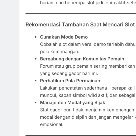
harian, dan beberapa slot jadi lebih aktif set
Rekomendasi Tambahan Saat Mencari Slot
Gunakan Mode Demo
Cobalah slot dalam versi demo terlebih dah
pola kemenangan.
Bergabung dengan Komunitas Pemain
Forum atau grup pemain sering memberikan 
yang sedang gacor hari ini.
Perhatikan Pola Permainan
Lakukan pencatatan sederhana—berapa kali s
muncul, kapan simbol wild aktif, dan sebagai
Manajemen Modal yang Bijak
Slot gacor pun tidak menjamin kemenangan i
modal dengan disiplin dan jangan mengejar 
emosional.