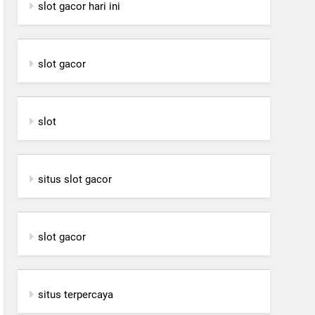
slot gacor hari ini
slot gacor
slot
situs slot gacor
slot gacor
situs terpercaya