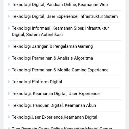
Teknologi Digital, Panduan Online, Keamanan Web
Teknologi Digital, User Experience, Infrastruktur Sistem
Teknologi Informasi, Keamanan Siber, Infrastruktur
Digital, Sistem Autentikasi
Teknologi Jaringan & Pengalaman Gaming
Teknologi Permainan & Analisis Algoritma
Teknologi Permainan & Mobile Gaming Experience
Teknologi Platform Digital
Teknologi, Keamanan Digital, User Experience
Teknologi, Panduan Digital, Keamanan Akun
Teknologi,User Experience,Keamanan Digital