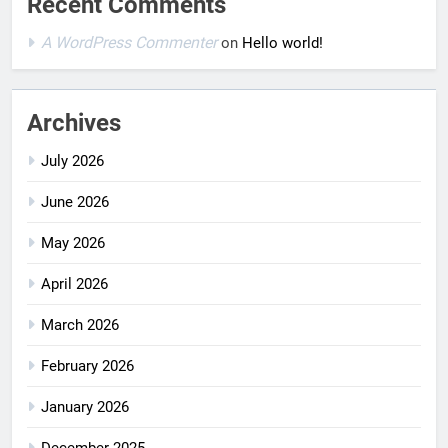
Recent Comments
A WordPress Commenter
on
Hello world!
Archives
July 2026
June 2026
May 2026
April 2026
March 2026
February 2026
January 2026