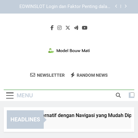
Skip
Login Edwinslot dengan Sistem Responsif untuk
to
Pengguna Mobile yang Mengutamakan Akses
Praktis
content
Lebah4D Login Terbaru dengan Tampilan yang
Lebih Responsif
TIARA4D Link Alternatif dengan Navigasi yang
Mudah Dipahami
EDWINSLOT Login dan Faktor Penting dalam
Menjaga Kelancaran Akses
Login Edwinslot dengan Sistem Responsif untuk
Pengguna Mobile yang Mengutamakan Akses
Model Bouw
Praktis
Eksplorasi Model Konstruksi Dan Miniatur
Lebah4D Login Terbaru dengan Tampilan yang
NEWSLETTER
RANDOM NEWS
Mati
Lebih Responsif
Dari Model Bouw Mati. Hobi Untuk Semua
Usia.
MENU
ARA4D Link Alternatif dengan Navigasi yang Mudah Dipahami
HEADLINES
Weeks Ago