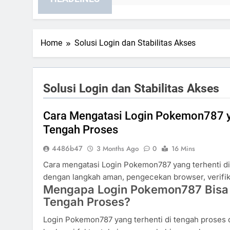
Home
Solusi Login dan Stabilitas Akses
Solusi Login dan Stabilitas Akses
Cara Mengatasi Login Pokemon787 ya
Tengah Proses
4486b47
3 Months Ago
0
16 Mins
Cara mengatasi Login Pokemon787 yang terhenti di
dengan langkah aman, pengecekan browser, verifika
Mengapa Login Pokemon787 Bisa T
Tengah Proses?
Login Pokemon787 yang terhenti di tengah proses d