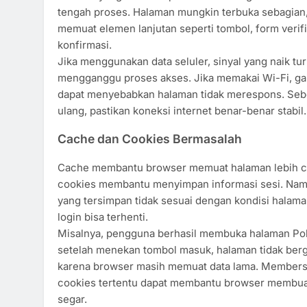
tengah proses. Halaman mungkin terbuka sebagian,
memuat elemen lanjutan seperti tombol, form verifi
konfirmasi.
Jika menggunakan data seluler, sinyal yang naik tu
mengganggu proses akses. Jika memakai Wi-Fi, ga
dapat menyebabkan halaman tidak merespons. Se
ulang, pastikan koneksi internet benar-benar stabil.
Cache dan Cookies Bermasalah
Cache membantu browser memuat halaman lebih c
cookies membantu menyimpan informasi sesi. Namu
yang tersimpan tidak sesuai dengan kondisi halama
login bisa terhenti.
Misalnya, pengguna berhasil membuka halaman Po
setelah menekan tombol masuk, halaman tidak berger
karena browser masih memuat data lama. Members
cookies tertentu dapat membantu browser membuat
segar.