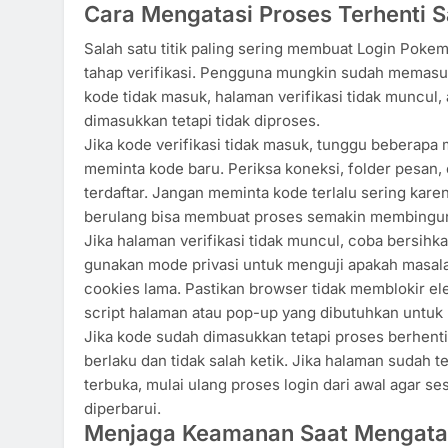
Cara Mengatasi Proses Terhenti Sa
Salah satu titik paling sering membuat Login Poke
tahap verifikasi. Pengguna mungkin sudah memasuk
kode tidak masuk, halaman verifikasi tidak muncul,
dimasukkan tetapi tidak diproses.
Jika kode verifikasi tidak masuk, tunggu beberapa
meminta kode baru. Periksa koneksi, folder pesan, e
terdaftar. Jangan meminta kode terlalu sering kare
berulang bisa membuat proses semakin membingu
Jika halaman verifikasi tidak muncul, coba bersihk
gunakan mode privasi untuk menguji apakah masala
cookies lama. Pastikan browser tidak memblokir el
script halaman atau pop-up yang dibutuhkan untuk p
Jika kode sudah dimasukkan tetapi proses berhenti
berlaku dan tidak salah ketik. Jika halaman sudah te
terbuka, mulai ulang proses login dari awal agar sesi
diperbarui.
Menjaga Keamanan Saat Mengatas