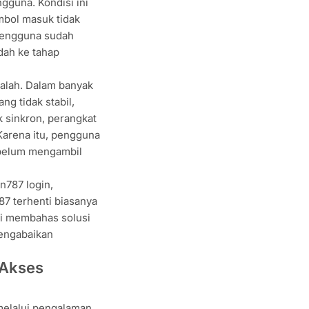
gguna. Kondisi ini
mbol masuk tidak
 pengguna sudah
dah ke tahap
salah. Dalam banyak
ng tidak stabil,
 sinkron, perangkat
 Karena itu, pengguna
belum mengambil
n787 login,
7 terhenti biasanya
ni membahas solusi
mengabaikan
 Akses
melalui pengalaman