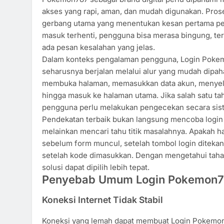
akses yang rapi, aman, dan mudah digunakan. Prose
gerbang utama yang menentukan kesan pertama pe
masuk terhenti, pengguna bisa merasa bingung, ter
ada pesan kesalahan yang jelas.
Dalam konteks pengalaman pengguna, Login Poke
seharusnya berjalan melalui alur yang mudah dipaha
membuka halaman, memasukkan data akun, menyeles
hingga masuk ke halaman utama. Jika salah satu ta
pengguna perlu melakukan pengecekan secara sist
Pendekatan terbaik bukan langsung mencoba login b
melainkan mencari tahu titik masalahnya. Apakah h
sebelum form muncul, setelah tombol login ditekan, 
setelah kode dimasukkan. Dengan mengetahui taha
solusi dapat dipilih lebih tepat.
Penyebab Umum Login Pokemon78
Koneksi Internet Tidak Stabil
Koneksi yang lemah dapat membuat Login Pokemon