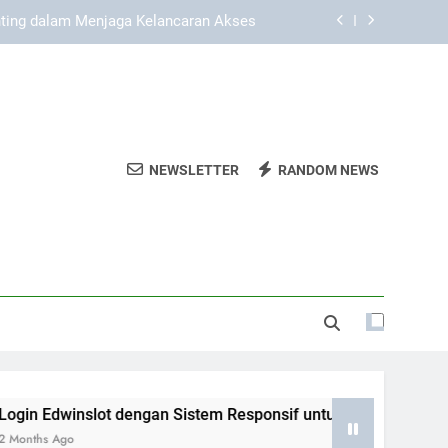
ting dalam Menjaga Kelancaran Akses
ile yang Mengutamakan Akses Praktis
dengan Tampilan yang Lebih Responsif
 dengan Navigasi yang Mudah Dipahami
NEWSLETTER
RANDOM NEWS
ting dalam Menjaga Kelancaran Akses
ile yang Mengutamakan Akses Praktis
ntuk Semua Usia.
dengan Tampilan yang Lebih Responsif
slot dengan Sistem Responsif untuk Pengguna Mobile yang M