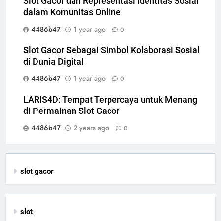
Slot Gacor dan Representasi Identitas Sosial
dalam Komunitas Online
4486b47
1 year ago
0
Slot Gacor Sebagai Simbol Kolaborasi Sosial
di Dunia Digital
4486b47
1 year ago
0
LARIS4D: Tempat Terpercaya untuk Menang
di Permainan Slot Gacor
4486b47
2 years ago
0
slot gacor
slot