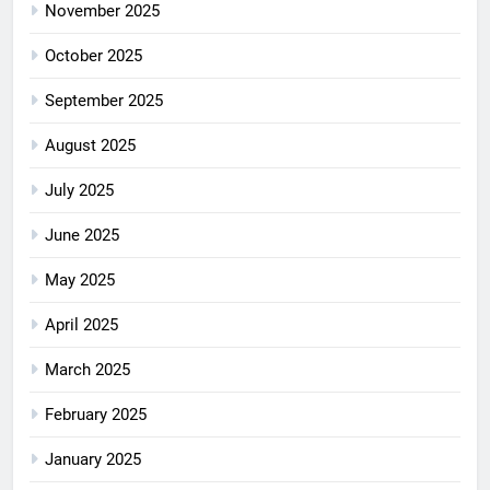
November 2025
October 2025
September 2025
August 2025
July 2025
June 2025
May 2025
April 2025
March 2025
February 2025
January 2025