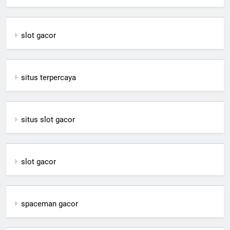
slot gacor
situs terpercaya
situs slot gacor
slot gacor
spaceman gacor