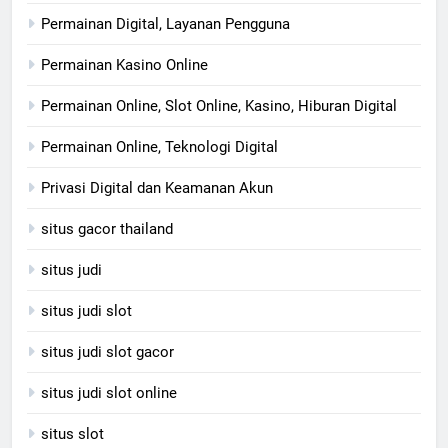
Permainan Digital, Layanan Pengguna
Permainan Kasino Online
Permainan Online, Slot Online, Kasino, Hiburan Digital
Permainan Online, Teknologi Digital
Privasi Digital dan Keamanan Akun
situs gacor thailand
situs judi
situs judi slot
situs judi slot gacor
situs judi slot online
situs slot