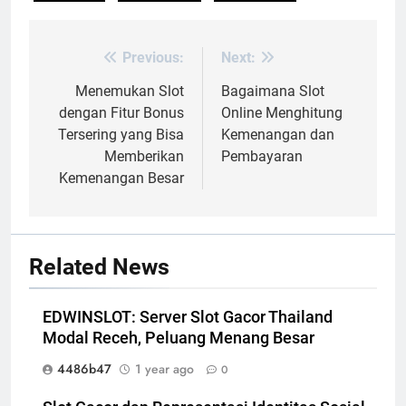
Previous:
Next:
Post
navigation
Menemukan Slot
Bagaimana Slot
dengan Fitur Bonus
Online Menghitung
Tersering yang Bisa
Kemenangan dan
Memberikan
Pembayaran
Kemenangan Besar
Related News
EDWINSLOT: Server Slot Gacor Thailand
Modal Receh, Peluang Menang Besar
4486b47
1 year ago
0