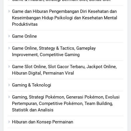
Game dan Hiburan Pengembangan Diri Kesehatan dan
Keseimbangan Hidup Psikologi dan Kesehatan Mental
Produktivitas
Game Online
Game Online, Strategy & Tactics, Gameplay
Improvement, Competitive Gaming
Game Slot Online, Slot Gacor Terbaru, Jackpot Online,
Hiburan Digital, Permainan Viral
Gaming & Teknologi
Gaming, Strategi Pokémon, Generasi Pokémon, Evolusi
Pertempuran, Competitive Pokémon, Team Building,
Statistik dan Analisis
Hiburan dan Konsep Permainan