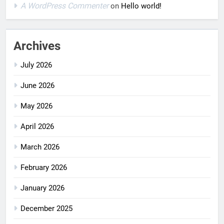
A WordPress Commenter
on
Hello world!
Archives
July 2026
June 2026
May 2026
April 2026
March 2026
February 2026
January 2026
December 2025