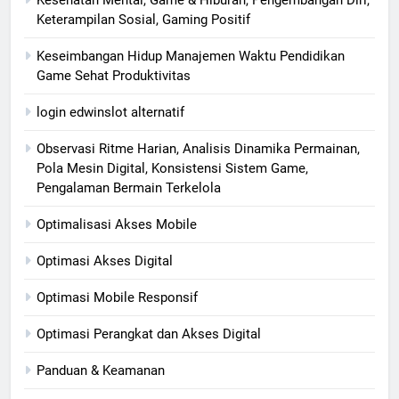
Keterampilan Sosial, Gaming Positif
Keseimbangan Hidup Manajemen Waktu Pendidikan
Game Sehat Produktivitas
login edwinslot alternatif
Observasi Ritme Harian, Analisis Dinamika Permainan,
Pola Mesin Digital, Konsistensi Sistem Game,
Pengalaman Bermain Terkelola
Optimalisasi Akses Mobile
Optimasi Akses Digital
Optimasi Mobile Responsif
Optimasi Perangkat dan Akses Digital
Panduan & Keamanan