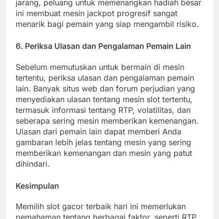
jarang, peluang untuk memenangkan hadiah besar
ini membuat mesin jackpot progresif sangat
menarik bagi pemain yang siap mengambil risiko.
6.
Periksa Ulasan dan Pengalaman Pemain Lain
Sebelum memutuskan untuk bermain di mesin
tertentu, periksa ulasan dan pengalaman pemain
lain. Banyak situs web dan forum perjudian yang
menyediakan ulasan tentang mesin slot tertentu,
termasuk informasi tentang RTP, volatilitas, dan
seberapa sering mesin memberikan kemenangan.
Ulasan dari pemain lain dapat memberi Anda
gambaran lebih jelas tentang mesin yang sering
memberikan kemenangan dan mesin yang patut
dihindari.
Kesimpulan
Memilih slot gacor terbaik hari ini memerlukan
pemahaman tentang berbagai faktor, seperti RTP,