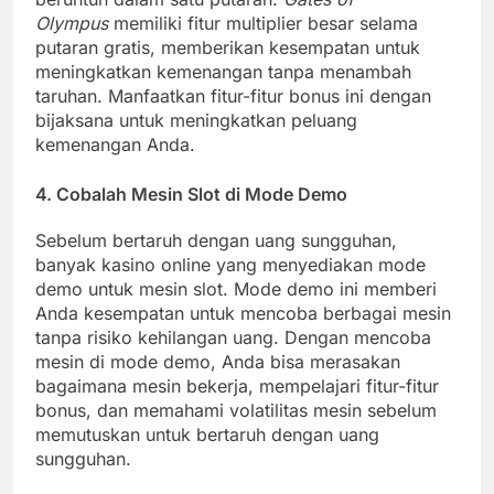
Olympus
memiliki fitur multiplier besar selama
putaran gratis, memberikan kesempatan untuk
meningkatkan kemenangan tanpa menambah
taruhan. Manfaatkan fitur-fitur bonus ini dengan
bijaksana untuk meningkatkan peluang
kemenangan Anda.
4.
Cobalah Mesin Slot di Mode Demo
Sebelum bertaruh dengan uang sungguhan,
banyak kasino online yang menyediakan mode
demo untuk mesin slot. Mode demo ini memberi
Anda kesempatan untuk mencoba berbagai mesin
tanpa risiko kehilangan uang. Dengan mencoba
mesin di mode demo, Anda bisa merasakan
bagaimana mesin bekerja, mempelajari fitur-fitur
bonus, dan memahami volatilitas mesin sebelum
memutuskan untuk bertaruh dengan uang
sungguhan.