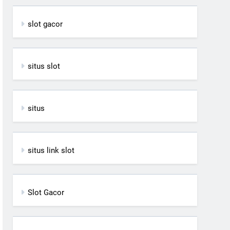
slot gacor
situs slot
situs
situs link slot
Slot
G
acor