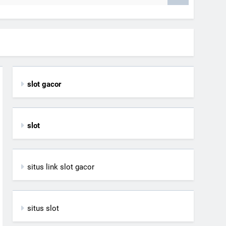
slot gacor
slot
situs link slot gacor
situs slot