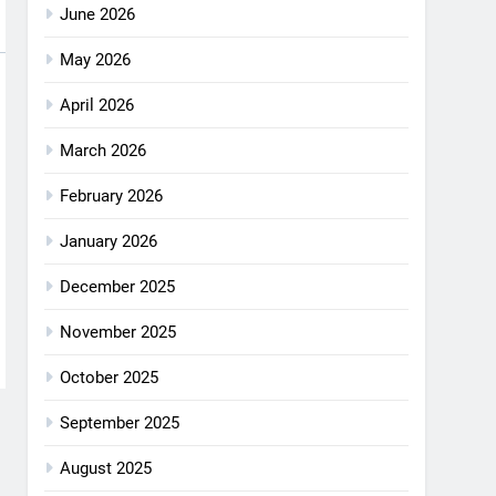
June 2026
May 2026
April 2026
March 2026
February 2026
January 2026
December 2025
November 2025
October 2025
September 2025
August 2025