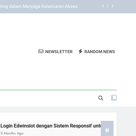
ting dalam Menjaga Kelancaran Akses
ile yang Mengutamakan Akses Praktis
dengan Tampilan yang Lebih Responsif
 dengan Navigasi yang Mudah Dipahami
NEWSLETTER
RANDOM NEWS
ting dalam Menjaga Kelancaran Akses
ile yang Mengutamakan Akses Praktis
ntuk Semua Usia.
dengan Tampilan yang Lebih Responsif
slot dengan Sistem Responsif untuk Pengguna Mobile yang M