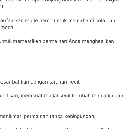
t.
 manfaatkan mode demo untuk memahami pola dan
 modal.
g untuk memastikan permainan Anda menghasilkan
esar bahkan dengan taruhan kecil.
nifikan, membuat modal kecil berubah menjadi cuan
enikmati permainan tanpa kebingungan.