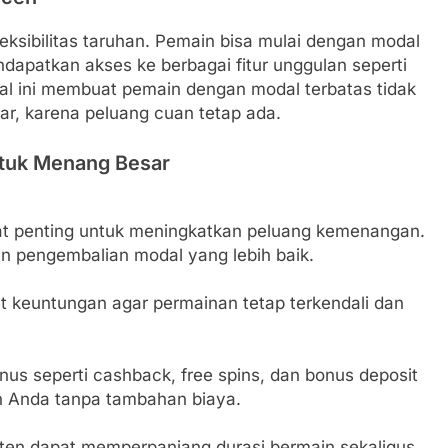
ksibilitas taruhan. Pemain bisa mulai dengan modal
dapatkan akses ke berbagai fitur unggulan seperti
. Hal ini membuat pemain dengan modal terbatas tidak
ar, karena peluang cuan tetap ada.
ntuk Menang Besar
at penting untuk meningkatkan peluang kemenangan.
n pengembalian modal yang lebih baik.
t keuntungan agar permainan tetap terkendali dan
 seperti cashback, free spins, dan bonus deposit
 Anda tanpa tambahan biaya.
ten dapat memperpanjang durasi bermain sekaligus