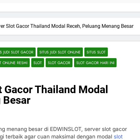
r Slot Gacor Thailand Modal Receh, Peluang Menang Besar
US JUDI SLOT GACOR
SITUS JUDI SLOT ONLINE
SITUS SLOT
T ONLINE RESMI
SLOT
SLOT GACOR
SLOT GACOR HARI INI
 Gacor Thailand Modal
 Besar
ng menang besar di EDWINSLOT, server slot gacor
egi terbaik agar cuan maksimal dengan modal
slot