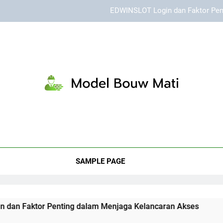
EDWINSLOT Login dan Faktor Pen
Login Edwinslot dengan Sistem Responsif untuk Pengguna Mob
Lebah4D Login Terbaru 
TIARA4D Link Alternatif
EDWINSLOT Login dan Faktor Pen
Login Edwinslot dengan Sistem Responsif untuk Pengguna Mob
el Bouw Mati
 Model Konstruksi Dan Miniatur Dari Model Bouw Mati. Hobi U
Lebah4D Login Terbaru 
SAMPLE PAGE
 Penting dalam Menjaga Kelancaran Akses
Login Edwin
2 Months Ago