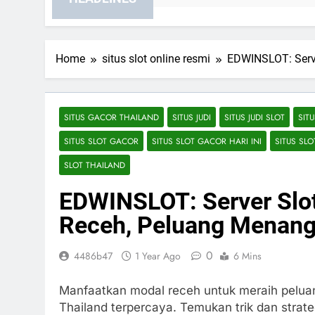
Home
situs slot online resmi
EDWINSLOT: Serve
SITUS GACOR THAILAND
SITUS JUDI
SITUS JUDI SLOT
SIT
SITUS SLOT GACOR
SITUS SLOT GACOR HARI INI
SITUS SLO
SLOT THAILAND
EDWINSLOT: Server Slot
Receh, Peluang Menang
0
4486b47
1 Year Ago
6 Mins
Manfaatkan modal receh untuk meraih pelua
Thailand terpercaya. Temukan trik dan strat