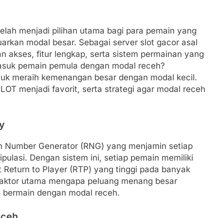
elah menjadi pilihan utama bagi para pemain yang
arkan modal besar. Sebagai server slot gacor asal
 akses, fitur lengkap, serta sistem permainan yang
asuk pemain pemula dengan modal receh?
k meraih kemenangan besar dengan modal kecil.
T menjadi favorit, serta strategi agar modal receh
ay
Number Generator (RNG) yang menjamin setiap
ulasi. Dengan sistem ini, setiap pemain memiliki
 Return to Player (RTP) yang tinggi pada banyak
faktor utama mengapa peluang menang besar
g bermain dengan modal receh.
eceh