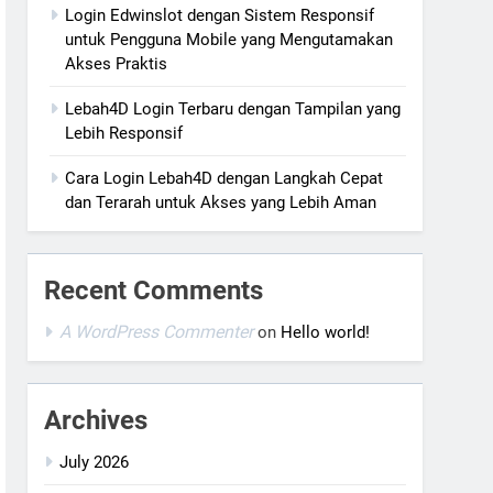
Login Edwinslot dengan Sistem Responsif
untuk Pengguna Mobile yang Mengutamakan
Akses Praktis
Lebah4D Login Terbaru dengan Tampilan yang
Lebih Responsif
Cara Login Lebah4D dengan Langkah Cepat
dan Terarah untuk Akses yang Lebih Aman
Recent Comments
A WordPress Commenter
on
Hello world!
Archives
July 2026