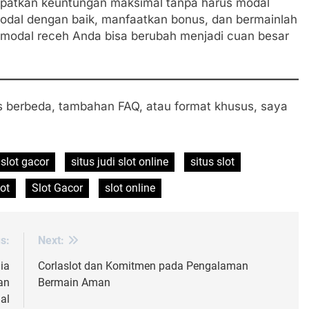
atkan keuntungan maksimal tanpa harus modal
 modal dengan baik, manfaatkan bonus, dan bermainlah
, modal receh Anda bisa berubah menjadi cuan besar
s berbeda, tambahan FAQ, atau format khusus, saya
 slot gacor
situs judi slot online
situs slot
lot
Slot Gacor
slot online
s:
Next:
ia
Corlaslot dan Komitmen pada Pengalaman
an
Bermain Aman
al