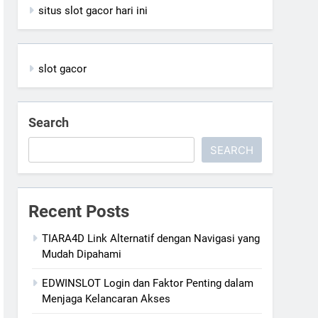
situs slot gacor hari ini
slot gacor
Search
SEARCH
Recent Posts
TIARA4D Link Alternatif dengan Navigasi yang
Mudah Dipahami
EDWINSLOT Login dan Faktor Penting dalam
Menjaga Kelancaran Akses