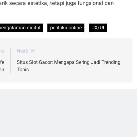
k secara estetika, tetapi juga fungsional dan
pengalaman digital
perilaku online
UX/UI
s:
Next:
fe
Situs Slot Gacor: Mengapa Sering Jadi Trending
ir
Topic