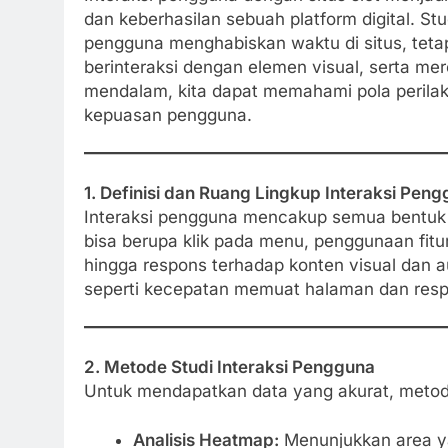
dan keberhasilan sebuah platform digital. Stu
pengguna menghabiskan waktu di situs, tet
berinteraksi dengan elemen visual, serta mere
mendalam, kita dapat memahami pola perilak
kepuasan pengguna.
1. Definisi dan Ruang Lingkup Interaksi Pen
Interaksi pengguna mencakup semua bentuk k
bisa berupa klik pada menu, penggunaan fitur
hingga respons terhadap konten visual dan 
seperti kecepatan memuat halaman dan respo
2. Metode Studi Interaksi Pengguna
Untuk mendapatkan data yang akurat, metode
Analisis Heatmap:
Menunjukkan area ya