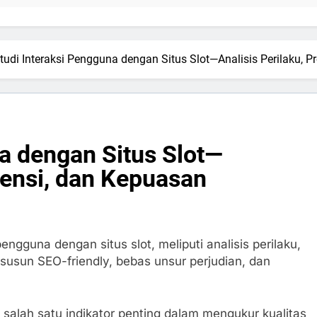
tudi Interaksi Pengguna dengan Situs Slot—Analisis Perilaku, P
a dengan Situs Slot—
erensi, dan Kepuasan
ngguna dengan situs slot, meliputi analisis perilaku,
isusun SEO-friendly, bebas unsur perjudian, dan
 salah satu indikator penting dalam mengukur kualitas