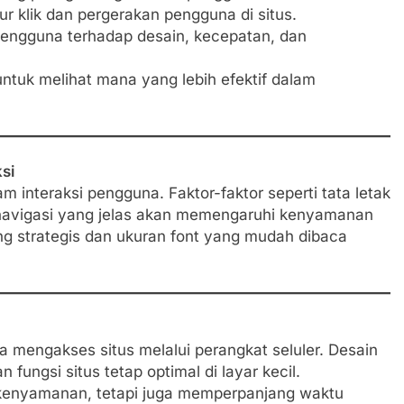
r klik dan pergerakan pengguna di situs.
engguna terhadap desain, kecepatan, dan
ntuk melihat mana yang lebih efektif dalam
si
 interaksi pengguna. Faktor-faktor seperti tata letak
n navigasi yang jelas akan memengaruhi kenyamanan
g strategis dan ukuran font yang mudah dibaca
na mengakses situs melalui perangkat seluler. Desain
fungsi situs tetap optimal di layar kecil.
 kenyamanan, tetapi juga memperpanjang waktu