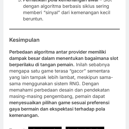
dengan algoritma berbasis siklus sering
memberi “sinyal” dari kemenangan kecil
beruntun.
Kesimpulan
Perbedaan algoritma antar provider memiliki
dampak besar dalam menentukan bagaimana slot
berperilaku di tangan pemain.
Inilah sebabnya
mengapa satu game terasa “gacor” sementara
yang lain tampak lebih lambat, meskipun sama-
sama menggunakan sistem RNG. Dengan
memahami perbedaan desain dan pendekatan
masing-masing pengembang, pemain dapat
menyesuaikan pilihan game sesuai preferensi
gaya bermain dan ekspektasi terhadap pola
kemenangan.