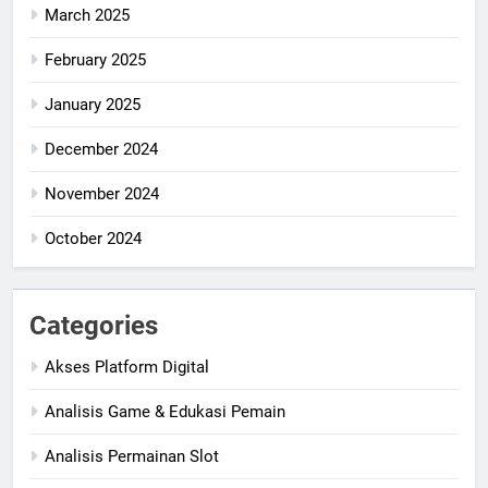
March 2025
February 2025
January 2025
December 2024
November 2024
October 2024
Categories
Akses Platform Digital
Analisis Game & Edukasi Pemain
Analisis Permainan Slot