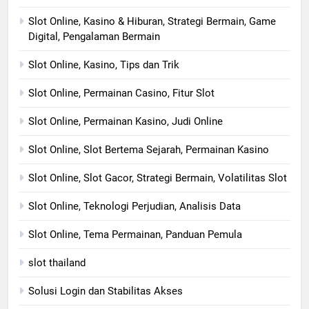
Slot Online, Kasino & Hiburan, Strategi Bermain, Game
Digital, Pengalaman Bermain
Slot Online, Kasino, Tips dan Trik
Slot Online, Permainan Casino, Fitur Slot
Slot Online, Permainan Kasino, Judi Online
Slot Online, Slot Bertema Sejarah, Permainan Kasino
Slot Online, Slot Gacor, Strategi Bermain, Volatilitas Slot
Slot Online, Teknologi Perjudian, Analisis Data
Slot Online, Tema Permainan, Panduan Pemula
slot thailand
Solusi Login dan Stabilitas Akses