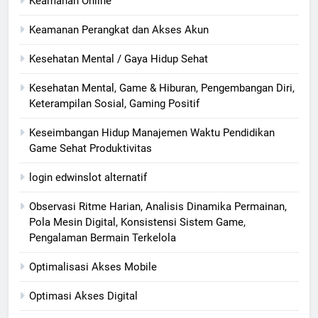
Keamanan Online
Keamanan Perangkat dan Akses Akun
Kesehatan Mental / Gaya Hidup Sehat
Kesehatan Mental, Game & Hiburan, Pengembangan Diri,
Keterampilan Sosial, Gaming Positif
Keseimbangan Hidup Manajemen Waktu Pendidikan
Game Sehat Produktivitas
login edwinslot alternatif
Observasi Ritme Harian, Analisis Dinamika Permainan,
Pola Mesin Digital, Konsistensi Sistem Game,
Pengalaman Bermain Terkelola
Optimalisasi Akses Mobile
Optimasi Akses Digital