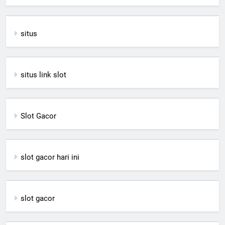
situs
situs link slot
Slot
G
acor
slot gacor hari ini
slot gacor