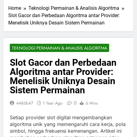
Home
Teknologi Permainan & Analisis Algoritma
Slot Gacor dan Perbedaan Algoritma antar Provider:
Menelisik Uniknya Desain Sistem Permainan
TEKNOLOGI PERMAINAN & ANALISIS ALGORITMA
Slot Gacor dan Perbedaan
Algoritma antar Provider:
Menelisik Uniknya Desain
Sistem Permainan
0
4486b47
1 Year Ago
6 Mins
Setiap provider slot digital mengembangkan
algoritma unik yang memengaruhi cara kerja, pola
simbol, hingga frekuensi kemenangan. Artikel ini