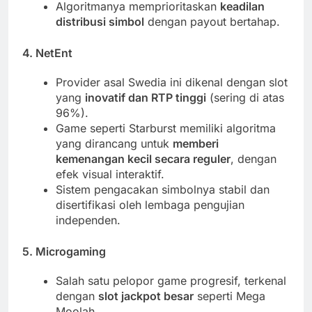
Algoritmanya memprioritaskan
keadilan
distribusi simbol
dengan payout bertahap.
4.
NetEnt
Provider asal Swedia ini dikenal dengan slot
yang
inovatif dan RTP tinggi
(sering di atas
96%).
Game seperti Starburst memiliki algoritma
yang dirancang untuk
memberi
kemenangan kecil secara reguler
, dengan
efek visual interaktif.
Sistem pengacakan simbolnya stabil dan
disertifikasi oleh lembaga pengujian
independen.
5.
Microgaming
Salah satu pelopor game progresif, terkenal
dengan
slot jackpot besar
seperti Mega
Moolah.