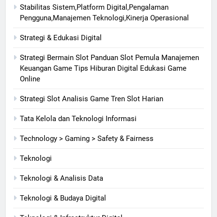
Stabilitas Sistem,Platform Digital,Pengalaman
Pengguna,Manajemen Teknologi,Kinerja Operasional
Strategi & Edukasi Digital
Strategi Bermain Slot Panduan Slot Pemula Manajemen
Keuangan Game Tips Hiburan Digital Edukasi Game
Online
Strategi Slot Analisis Game Tren Slot Harian
Tata Kelola dan Teknologi Informasi
Technology > Gaming > Safety & Fairness
Teknologi
Teknologi & Analisis Data
Teknologi & Budaya Digital