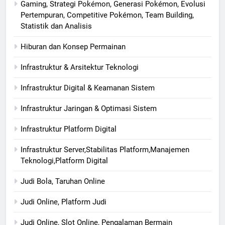
Gaming, Strategi Pokémon, Generasi Pokémon, Evolusi
Pertempuran, Competitive Pokémon, Team Building,
Statistik dan Analisis
Hiburan dan Konsep Permainan
Infrastruktur & Arsitektur Teknologi
Infrastruktur Digital & Keamanan Sistem
Infrastruktur Jaringan & Optimasi Sistem
Infrastruktur Platform Digital
Infrastruktur Server,Stabilitas Platform,Manajemen
Teknologi,Platform Digital
Judi Bola, Taruhan Online
Judi Online, Platform Judi
Judi Online, Slot Online, Pengalaman Bermain