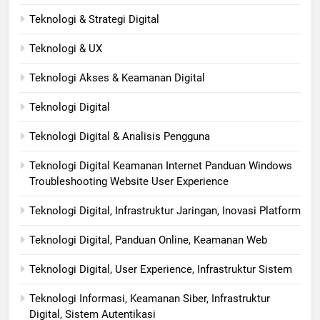
Teknologi & Strategi Digital
Teknologi & UX
Teknologi Akses & Keamanan Digital
Teknologi Digital
Teknologi Digital & Analisis Pengguna
Teknologi Digital Keamanan Internet Panduan Windows
Troubleshooting Website User Experience
Teknologi Digital, Infrastruktur Jaringan, Inovasi Platform
Teknologi Digital, Panduan Online, Keamanan Web
Teknologi Digital, User Experience, Infrastruktur Sistem
Teknologi Informasi, Keamanan Siber, Infrastruktur
Digital, Sistem Autentikasi