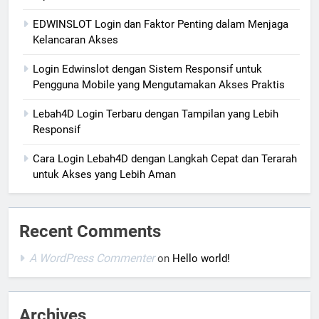
EDWINSLOT Login dan Faktor Penting dalam Menjaga
Kelancaran Akses
Login Edwinslot dengan Sistem Responsif untuk
Pengguna Mobile yang Mengutamakan Akses Praktis
Lebah4D Login Terbaru dengan Tampilan yang Lebih
Responsif
Cara Login Lebah4D dengan Langkah Cepat dan Terarah
untuk Akses yang Lebih Aman
Recent Comments
A WordPress Commenter
on
Hello world!
Archives