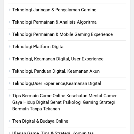
Teknologi Jaringan & Pengalaman Gaming
Teknologi Permainan & Analisis Algoritma
Teknologi Permainan & Mobile Gaming Experience
Teknologi Platform Digital
Teknologi, Keamanan Digital, User Experience
Teknologi, Panduan Digital, Keamanan Akun
Teknologi,User Experience,Keamanan Digital
Tips Bermain Game Online Kesehatan Mental Gamer
Gaya Hidup Digital Sehat Psikologi Gaming Strategi
Bermain Tanpa Tekanan
Tren Digital & Budaya Online
Ulasan Game, Tips & Strategi, Komunitas