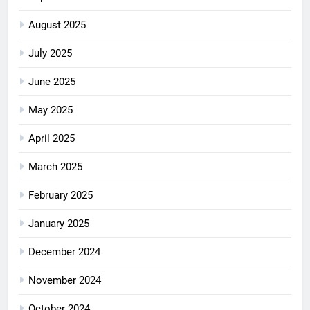
August 2025
July 2025
June 2025
May 2025
April 2025
March 2025
February 2025
January 2025
December 2024
November 2024
October 2024