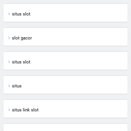
situs slot
slot gacor
situs slot
situs
situs link slot