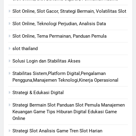
Slot Online, Slot Gacor, Strategi Bermain, Volatilitas Slot
Slot Online, Teknologi Perjudian, Analisis Data
Slot Online, Tema Permainan, Panduan Pemula
slot thailand
Solusi Login dan Stabilitas Akses
Stabilitas Sistem,Platform Digital,Pengalaman
Pengguna,Manajemen Teknologi,Kinerja Operasional
Strategi & Edukasi Digital
Strategi Bermain Slot Panduan Slot Pemula Manajemen
Keuangan Game Tips Hiburan Digital Edukasi Game
Online
Strategi Slot Analisis Game Tren Slot Harian