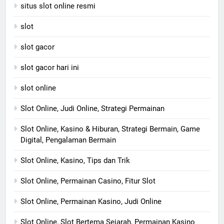
situs slot online resmi
slot
slot gacor
slot gacor hari ini
slot online
Slot Online, Judi Online, Strategi Permainan
Slot Online, Kasino & Hiburan, Strategi Bermain, Game
Digital, Pengalaman Bermain
Slot Online, Kasino, Tips dan Trik
Slot Online, Permainan Casino, Fitur Slot
Slot Online, Permainan Kasino, Judi Online
Slot Online, Slot Bertema Sejarah, Permainan Kasino