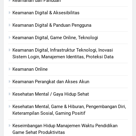
Keamanan dan Panduan
Keamanan Digital & Aksesibilitas
Keamanan Digital & Panduan Pengguna
Keamanan Digital, Game Online, Teknologi
Keamanan Digital, Infrastruktur Teknologi, Inovasi
Sistem Login, Manajemen Identitas, Proteksi Data
Keamanan Online
Keamanan Perangkat dan Akses Akun
Kesehatan Mental / Gaya Hidup Sehat
Kesehatan Mental, Game & Hiburan, Pengembangan Diri,
Keterampilan Sosial, Gaming Positif
Keseimbangan Hidup Manajemen Waktu Pendidikan
Game Sehat Produktivitas