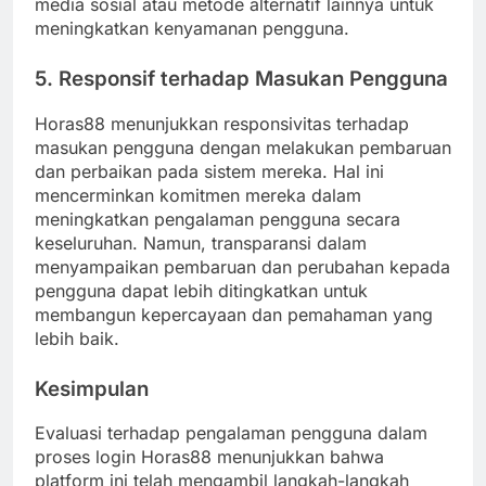
media sosial atau metode alternatif lainnya untuk
meningkatkan kenyamanan pengguna.​
5.
Responsif terhadap Masukan Pengguna
Horas88 menunjukkan responsivitas terhadap
masukan pengguna dengan melakukan pembaruan
dan perbaikan pada sistem mereka. Hal ini
mencerminkan komitmen mereka dalam
meningkatkan pengalaman pengguna secara
keseluruhan. Namun, transparansi dalam
menyampaikan pembaruan dan perubahan kepada
pengguna dapat lebih ditingkatkan untuk
membangun kepercayaan dan pemahaman yang
lebih baik.​
Kesimpulan
Evaluasi terhadap pengalaman pengguna dalam
proses login Horas88 menunjukkan bahwa
platform ini telah mengambil langkah-langkah