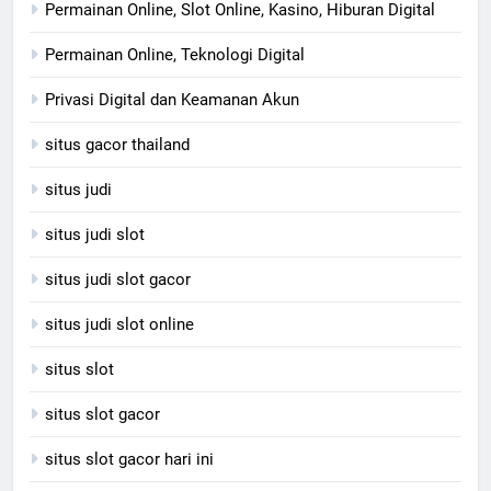
Permainan Online, Slot Online, Kasino, Hiburan Digital
Permainan Online, Teknologi Digital
Privasi Digital dan Keamanan Akun
situs gacor thailand
situs judi
situs judi slot
situs judi slot gacor
situs judi slot online
situs slot
situs slot gacor
situs slot gacor hari ini