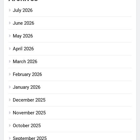
July 2026
June 2026
May 2026
April 2026
March 2026
February 2026
January 2026
December 2025
November 2025
October 2025
September 2025