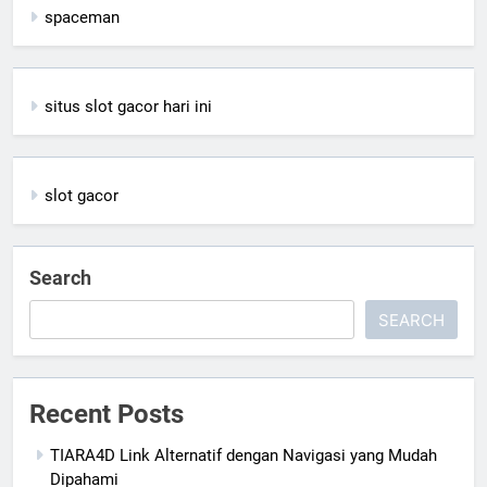
spaceman
situs slot gacor hari ini
slot gacor
Search
SEARCH
Recent Posts
TIARA4D Link Alternatif dengan Navigasi yang Mudah
Dipahami