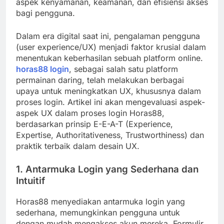
aspek kenyamanan, keamanan, dan efisiensi akses
bagi pengguna.
Dalam era digital saat ini, pengalaman pengguna
(user experience/UX) menjadi faktor krusial dalam
menentukan keberhasilan sebuah platform online.
horas88 login
, sebagai salah satu platform
permainan daring, telah melakukan berbagai
upaya untuk meningkatkan UX, khususnya dalam
proses login. Artikel ini akan mengevaluasi aspek-
aspek UX dalam proses login Horas88,
berdasarkan prinsip E-E-A-T (Experience,
Expertise, Authoritativeness, Trustworthiness) dan
praktik terbaik dalam desain UX.​
1.
Antarmuka Login yang Sederhana dan
Intuitif
Horas88 menyediakan antarmuka login yang
sederhana, memungkinkan pengguna untuk
dengan mudah mengakses akun mereka. Formulir