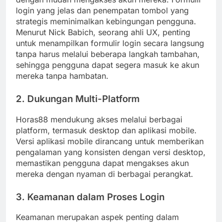
login yang jelas dan penempatan tombol yang
strategis meminimalkan kebingungan pengguna.
Menurut Nick Babich, seorang ahli UX, penting
untuk menampilkan formulir login secara langsung
tanpa harus melalui beberapa langkah tambahan,
sehingga pengguna dapat segera masuk ke akun
mereka tanpa hambatan. ​
2.
Dukungan Multi-Platform
Horas88 mendukung akses melalui berbagai
platform, termasuk desktop dan aplikasi mobile.
Versi aplikasi mobile dirancang untuk memberikan
pengalaman yang konsisten dengan versi desktop,
memastikan pengguna dapat mengakses akun
mereka dengan nyaman di berbagai perangkat. ​
3.
Keamanan dalam Proses Login
Keamanan merupakan aspek penting dalam