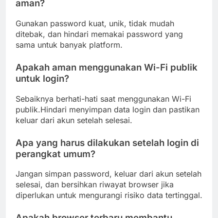
aman?
Gunakan password kuat, unik, tidak mudah
ditebak, dan hindari memakai password yang
sama untuk banyak platform.
Apakah aman menggunakan Wi-Fi publik
untuk login?
Sebaiknya berhati-hati saat menggunakan Wi-Fi
publik.Hindari menyimpan data login dan pastikan
keluar dari akun setelah selesai.
Apa yang harus dilakukan setelah login di
perangkat umum?
Jangan simpan password, keluar dari akun setelah
selesai, dan bersihkan riwayat browser jika
diperlukan untuk mengurangi risiko data tertinggal.
Apakah browser terbaru membantu