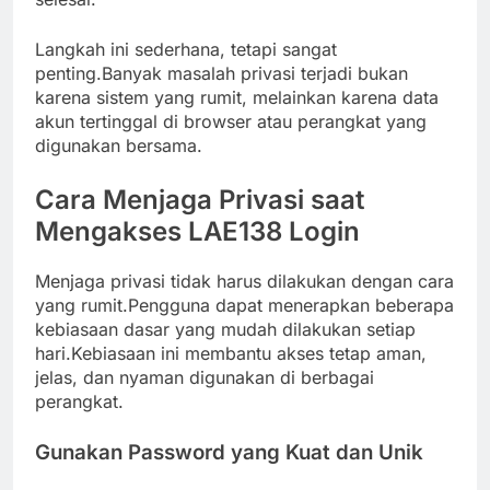
Langkah ini sederhana, tetapi sangat
penting.Banyak masalah privasi terjadi bukan
karena sistem yang rumit, melainkan karena data
akun tertinggal di browser atau perangkat yang
digunakan bersama.
Cara Menjaga Privasi saat
Mengakses LAE138 Login
Menjaga privasi tidak harus dilakukan dengan cara
yang rumit.Pengguna dapat menerapkan beberapa
kebiasaan dasar yang mudah dilakukan setiap
hari.Kebiasaan ini membantu akses tetap aman,
jelas, dan nyaman digunakan di berbagai
perangkat.
Gunakan Password yang Kuat dan Unik