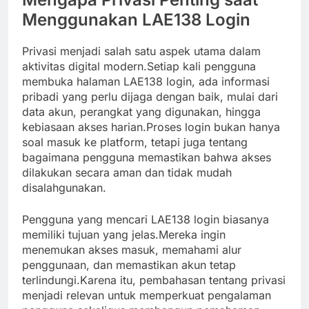
Menggunakan LAE138 Login
Privasi menjadi salah satu aspek utama dalam
aktivitas digital modern.Setiap kali pengguna
membuka halaman LAE138 login, ada informasi
pribadi yang perlu dijaga dengan baik, mulai dari
data akun, perangkat yang digunakan, hingga
kebiasaan akses harian.Proses login bukan hanya
soal masuk ke platform, tetapi juga tentang
bagaimana pengguna memastikan bahwa akses
dilakukan secara aman dan tidak mudah
disalahgunakan.
Pengguna yang mencari LAE138 login biasanya
memiliki tujuan yang jelas.Mereka ingin
menemukan akses masuk, memahami alur
penggunaan, dan memastikan akun tetap
terlindungi.Karena itu, pembahasan tentang privasi
menjadi relevan untuk memperkuat pengalaman