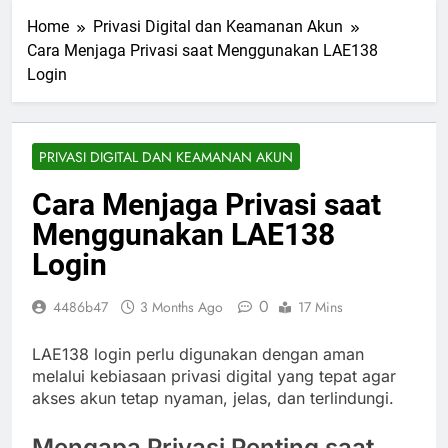
Home
Privasi Digital dan Keamanan Akun
Cara Menjaga Privasi saat Menggunakan LAE138
Login
PRIVASI DIGITAL DAN KEAMANAN AKUN
Cara Menjaga Privasi saat
Menggunakan LAE138
Login
0
4486b47
3 Months Ago
17 Mins
LAE138 login perlu digunakan dengan aman
melalui kebiasaan privasi digital yang tepat agar
akses akun tetap nyaman, jelas, dan terlindungi.
Mengapa Privasi Penting saat