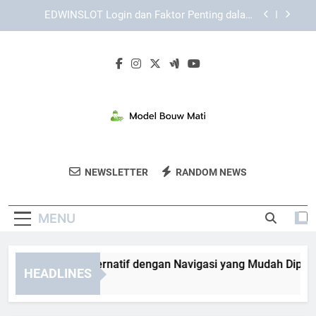
Skip
Login Edwinslot dengan Sistem Responsif untuk
to
Pengguna Mobile yang Mengutamakan Akses
Praktis
content
Lebah4D Login Terbaru dengan Tampilan yang
Lebih Responsif
TIARA4D Link Alternatif dengan Navigasi yang
Mudah Dipahami
EDWINSLOT Login dan Faktor Penting dalam
Menjaga Kelancaran Akses
Login Edwinslot dengan Sistem Responsif untuk
Pengguna Mobile yang Mengutamakan Akses
Model Bouw
Praktis
Eksplorasi Model Konstruksi Dan Miniatur
Lebah4D Login Terbaru dengan Tampilan yang
NEWSLETTER
RANDOM NEWS
Mati
Lebih Responsif
Dari Model Bouw Mati. Hobi Untuk Semua
Usia.
MENU
ARA4D Link Alternatif dengan Navigasi yang Mudah Dipahami
HEADLINES
Weeks Ago