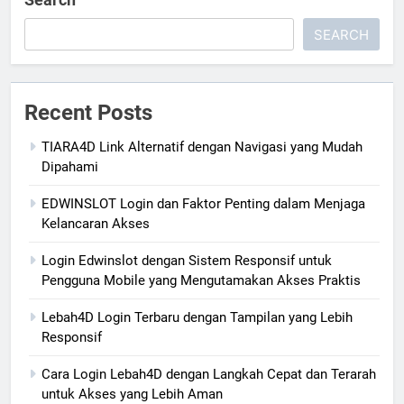
SEARCH
Recent Posts
TIARA4D Link Alternatif dengan Navigasi yang Mudah
Dipahami
EDWINSLOT Login dan Faktor Penting dalam Menjaga
Kelancaran Akses
Login Edwinslot dengan Sistem Responsif untuk
Pengguna Mobile yang Mengutamakan Akses Praktis
Lebah4D Login Terbaru dengan Tampilan yang Lebih
Responsif
Cara Login Lebah4D dengan Langkah Cepat dan Terarah
untuk Akses yang Lebih Aman