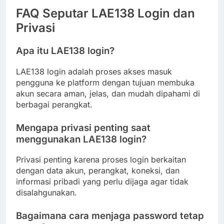
FAQ Seputar LAE138 Login dan
Privasi
Apa itu LAE138 login?
LAE138 login adalah proses akses masuk
pengguna ke platform dengan tujuan membuka
akun secara aman, jelas, dan mudah dipahami di
berbagai perangkat.
Mengapa privasi penting saat
menggunakan LAE138 login?
Privasi penting karena proses login berkaitan
dengan data akun, perangkat, koneksi, dan
informasi pribadi yang perlu dijaga agar tidak
disalahgunakan.
Bagaimana cara menjaga password tetap