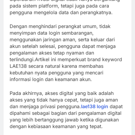
pada sistem platform, tetapi juga pada cara
pengguna mengelola data dan perangkatnya.
Dengan menghindari perangkat umum, tidak
menyimpan data login sembarangan,
menggunakan jaringan aman, serta keluar dari
akun setelah selesai, pengguna dapat menjaga
pengalaman akses tetap nyaman dan
terlindungi.Artikel ini memperkuat brand keyword
LAE138 secara natural karena membahas
kebutuhan nyata pengguna yang mencari
informasi login dan keamanan akun.
Pada akhirnya, akses digital yang baik adalah
akses yang tidak hanya cepat, tetapi juga aman
dan menjaga privasi pengguna.
lae138 login
dapat
dipahami sebagai bagian dari pengalaman digital
yang lebih bertanggung jawab ketika digunakan
dengan kebiasaan keamanan yang tepat.