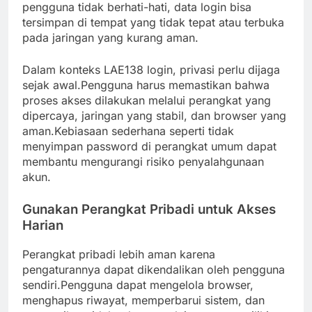
pengguna tidak berhati-hati, data login bisa
tersimpan di tempat yang tidak tepat atau terbuka
pada jaringan yang kurang aman.
Dalam konteks LAE138 login, privasi perlu dijaga
sejak awal.Pengguna harus memastikan bahwa
proses akses dilakukan melalui perangkat yang
dipercaya, jaringan yang stabil, dan browser yang
aman.Kebiasaan sederhana seperti tidak
menyimpan password di perangkat umum dapat
membantu mengurangi risiko penyalahgunaan
akun.
Gunakan Perangkat Pribadi untuk Akses
Harian
Perangkat pribadi lebih aman karena
pengaturannya dapat dikendalikan oleh pengguna
sendiri.Pengguna dapat mengelola browser,
menghapus riwayat, memperbarui sistem, dan