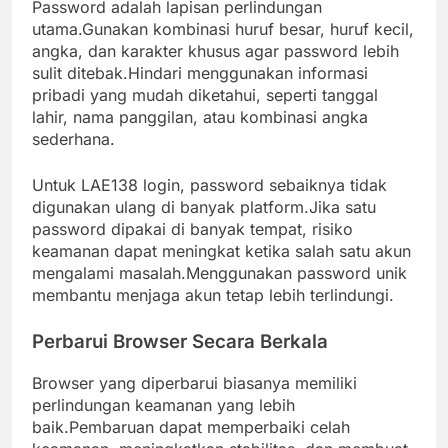
Password adalah lapisan perlindungan
utama.Gunakan kombinasi huruf besar, huruf kecil,
angka, dan karakter khusus agar password lebih
sulit ditebak.Hindari menggunakan informasi
pribadi yang mudah diketahui, seperti tanggal
lahir, nama panggilan, atau kombinasi angka
sederhana.
Untuk LAE138 login, password sebaiknya tidak
digunakan ulang di banyak platform.Jika satu
password dipakai di banyak tempat, risiko
keamanan dapat meningkat ketika salah satu akun
mengalami masalah.Menggunakan password unik
membantu menjaga akun tetap lebih terlindungi.
Perbarui Browser Secara Berkala
Browser yang diperbarui biasanya memiliki
perlindungan keamanan yang lebih
baik.Pembaruan dapat memperbaiki celah