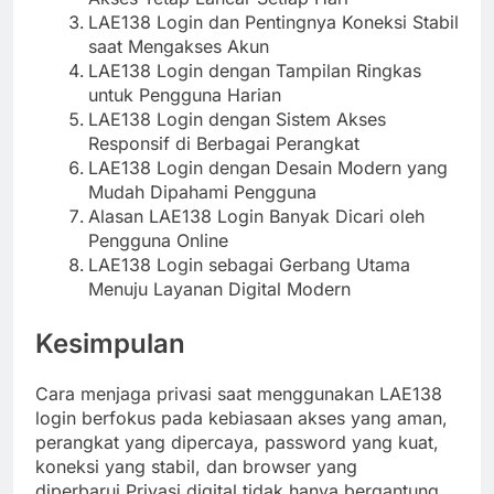
LAE138 Login dan Pentingnya Koneksi Stabil
saat Mengakses Akun
LAE138 Login dengan Tampilan Ringkas
untuk Pengguna Harian
LAE138 Login dengan Sistem Akses
Responsif di Berbagai Perangkat
LAE138 Login dengan Desain Modern yang
Mudah Dipahami Pengguna
Alasan LAE138 Login Banyak Dicari oleh
Pengguna Online
LAE138 Login sebagai Gerbang Utama
Menuju Layanan Digital Modern
Kesimpulan
Cara menjaga privasi saat menggunakan LAE138
login berfokus pada kebiasaan akses yang aman,
perangkat yang dipercaya, password yang kuat,
koneksi yang stabil, dan browser yang
diperbarui.Privasi digital tidak hanya bergantung