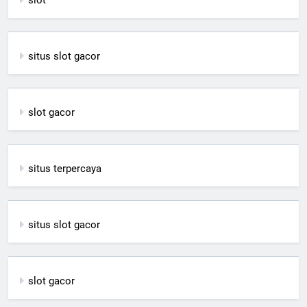
situs slot gacor
slot gacor
situs terpercaya
situs slot gacor
slot gacor