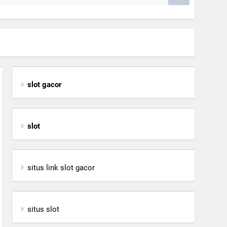
slot gacor
slot
situs link slot gacor
situs slot