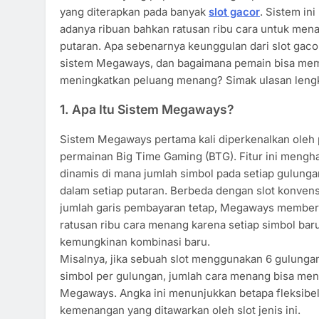
yang diterapkan pada banyak
slot gacor
. Sistem i
adanya ribuan bahkan ratusan ribu cara untuk men
putaran. Apa sebenarnya keunggulan dari slot ga
sistem Megaways, dan bagaimana pemain bisa me
meningkatkan peluang menang? Simak ulasan lengka
1.
Apa Itu Sistem Megaways?
Sistem Megaways pertama kali diperkenalkan ole
permainan Big Time Gaming (BTG). Fitur ini meng
dinamis di mana jumlah simbol pada setiap gulung
dalam setiap putaran. Berbeda dengan slot konvens
jumlah garis pembayaran tetap, Megaways memberi
ratusan ribu cara menang karena setiap simbol b
kemungkinan kombinasi baru.
Misalnya, jika sebuah slot menggunakan 6 gulunga
simbol per gulungan, jumlah cara menang bisa men
Megaways. Angka ini menunjukkan betapa fleksibe
kemenangan yang ditawarkan oleh slot jenis ini.