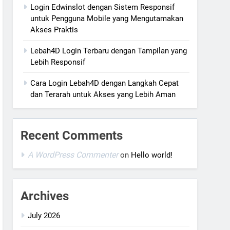
Login Edwinslot dengan Sistem Responsif
untuk Pengguna Mobile yang Mengutamakan
Akses Praktis
Lebah4D Login Terbaru dengan Tampilan yang
Lebih Responsif
Cara Login Lebah4D dengan Langkah Cepat
dan Terarah untuk Akses yang Lebih Aman
Recent Comments
A WordPress Commenter
on
Hello world!
Archives
July 2026