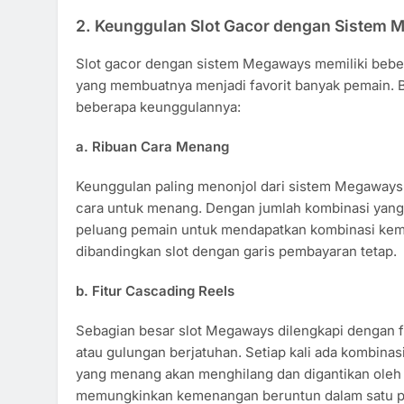
2.
Keunggulan Slot Gacor dengan Sistem
Slot gacor dengan sistem Megaways memiliki beb
yang membuatnya menjadi favorit banyak pemain. B
beberapa keunggulannya:
a. Ribuan Cara Menang
Keunggulan paling menonjol dari sistem Megaways
cara untuk menang. Dengan jumlah kombinasi yang 
peluang pemain untuk mendapatkan kombinasi ke
dibandingkan slot dengan garis pembayaran tetap.
b. Fitur Cascading Reels
Sebagian besar slot Megaways dilengkapi dengan fi
atau gulungan berjatuhan. Setiap kali ada kombina
yang menang akan menghilang dan digantikan oleh s
memungkinkan kemenangan beruntun dalam satu pu