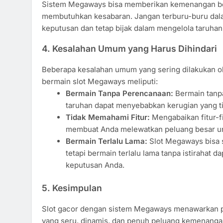
Sistem Megaways bisa memberikan kemenangan bes
membutuhkan kesabaran. Jangan terburu-buru da
keputusan dan tetap bijak dalam mengelola taruhan
4.
Kesalahan Umum yang Harus Dihindari
Beberapa kesalahan umum yang sering dilakukan o
bermain slot Megaways meliputi:
Bermain Tanpa Perencanaan:
Bermain tanpa
taruhan dapat menyebabkan kerugian yang ti
Tidak Memahami Fitur:
Mengabaikan fitur-fi
membuat Anda melewatkan peluang besar u
Bermain Terlalu Lama:
Slot Megaways bisa 
tetapi bermain terlalu lama tanpa istirahat
keputusan Anda.
5.
Kesimpulan
Slot gacor dengan sistem Megaways menawarkan 
yang seru, dinamis, dan penuh peluang kemenanga