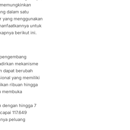
ni memungkinkan
ang dalam satu
cor yang menggunakan
manfaatkannya untuk
pnya berikut ini.
h pengembang
hadirkan mekanisme
an dapat berubah
ional yang memiliki
kan ribuan hingga
aru membuka
n dengan hingga 7
capai 117.649
lnya peluang