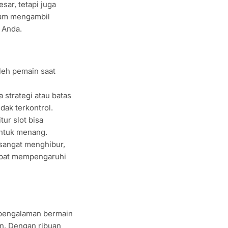
ar, tetapi juga
lam mengambil
 Anda.
leh pemain saat
 strategi atau batas
dak terkontrol.
tur slot bisa
ntuk menang.
sangat menghibur,
 dapat mempengaruhi
pengalaman bermain
n. Dengan ribuan