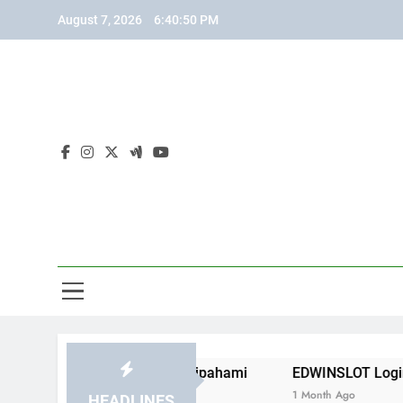
Skip
August 7, 2026
6:40:51 PM
to
content
Mod
Eksplorasi
gasi yang Mudah Dipahami
EDWINSLOT Login dan Faktor
1 Month Ago
HEADLINES