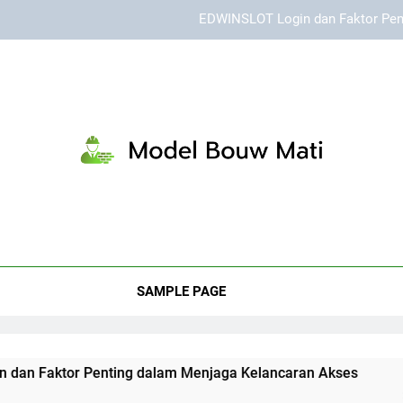
EDWINSLOT Login dan Faktor Pen
Login Edwinslot dengan Sistem Responsif untuk Pengguna Mob
Lebah4D Login Terbaru 
TIARA4D Link Alternatif
EDWINSLOT Login dan Faktor Pen
Login Edwinslot dengan Sistem Responsif untuk Pengguna Mob
el Bouw Mati
 Model Konstruksi Dan Miniatur Dari Model Bouw Mati. Hobi U
Lebah4D Login Terbaru 
SAMPLE PAGE
 Penting dalam Menjaga Kelancaran Akses
Login Edwin
2 Months Ago