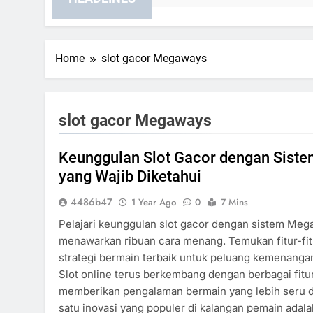
Home
slot gacor Megaways
slot gacor Megaways
Keunggulan Slot Gacor dengan Sist
yang Wajib Diketahui
4486b47
1 Year Ago
0
7 Mins
Pelajari keunggulan slot gacor dengan sistem Me
menawarkan ribuan cara menang. Temukan fitur-fi
strategi bermain terbaik untuk peluang kemenanga
Slot online terus berkembang dengan berbagai fitur
memberikan pengalaman bermain yang lebih seru d
satu inovasi yang populer di kalangan pemain adal