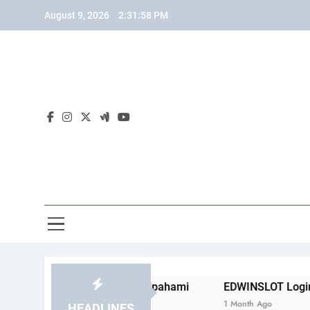
Skip
August 9, 2026
2:31:59 PM
to
content
Mod
Eksplorasi
gasi yang Mudah Dipahami
EDWINSLOT Login dan Faktor
1 Month Ago
HEADLINES