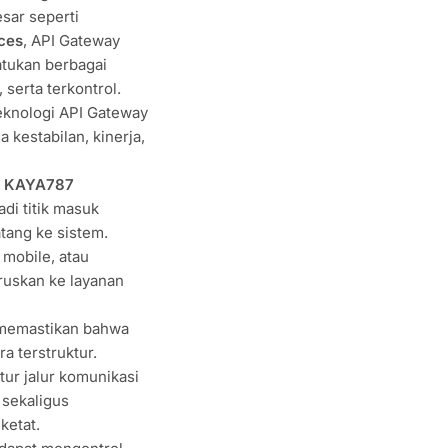
esar seperti
ces
, API Gateway
tukan berbagai
 serta terkontrol.
eknologi API Gateway
kestabilan, kinerja,
di KAYA787
di titik masuk
atang ke sistem.
 mobile, atau
ruskan ke layanan
 memastikan bahwa
a terstruktur.
tur jalur komunikasi
 sekaligus
ketat.