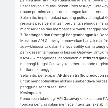
peningkatan signifikan dalam hal efisiensi pengelola
Berdasarkan simulasi beban (
load testing
), Gatew
ribuan permintaan per detik dengan latensi rendah.
Selain itu, implementasi
caching policy
di tingkat
respons pada permintaan berulang, sehingga meng
microservices dan memperbaiki waktu tanggap sec
7. Tantangan dan Strategi Pengembangan ke Dep
Meskipun API Gateway menawarkan banyak manfaat
ada—khususnya dalam hal
scalability
dan
latency 
pemrosesan tambahan di lapisan Gateway. Untuk m
KAYA787 mengadopsi pendekatan
distributed gate
membagi fungsi Gateway ke beberapa node terpisah
bottleneck tunggal.
Selain itu, penerapan
AI-driven traffic prediction
s
untuk mengoptimalkan alokasi sumber daya berdasar
pengguna secara real-time.
Kesimpulan
Penerapan teknologi
API Gateway
di ekosistem KA
fondasi penting dalam menjaga integritas, skalabil