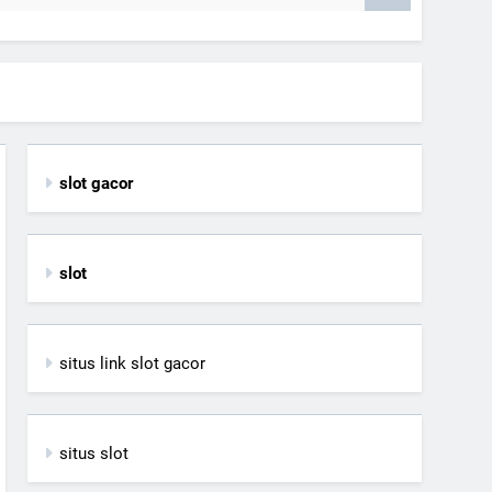
slot gacor
slot
situs link slot gacor
situs slot