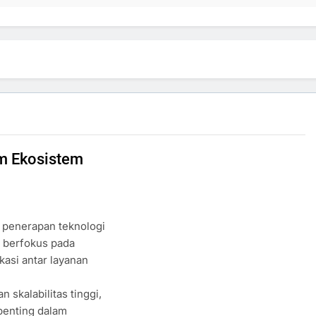
am Ekosistem
t penerapan teknologi
 berfokus pada
kasi antar layanan
 skalabilitas tinggi,
penting dalam