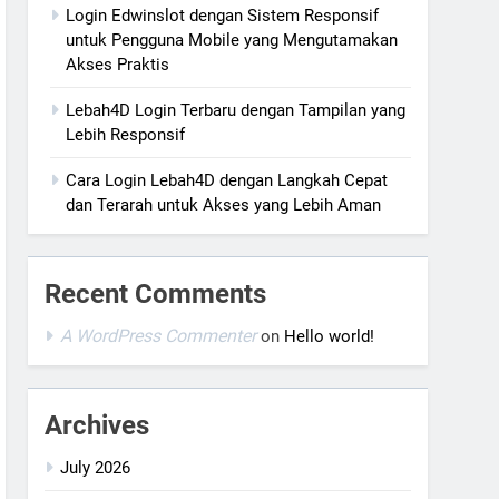
Login Edwinslot dengan Sistem Responsif
untuk Pengguna Mobile yang Mengutamakan
Akses Praktis
Lebah4D Login Terbaru dengan Tampilan yang
Lebih Responsif
Cara Login Lebah4D dengan Langkah Cepat
dan Terarah untuk Akses yang Lebih Aman
Recent Comments
A WordPress Commenter
on
Hello world!
Archives
July 2026