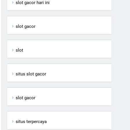
slot gacor hari ini
slot gacor
slot
situs slot gacor
slot gacor
situs terpercaya