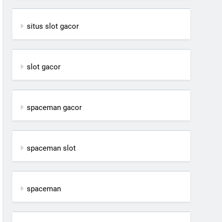
situs slot gacor
slot gacor
spaceman gacor
spaceman slot
spaceman