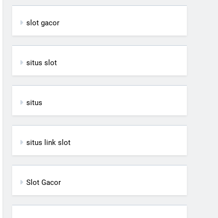
slot gacor
situs slot
situs
situs link slot
Slot
G
acor