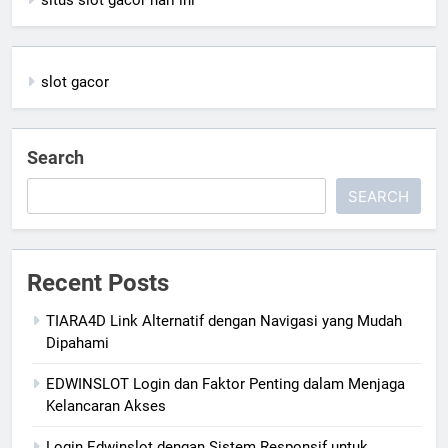
situs slot gacor hari ini
slot gacor
Search
SEARCH
Recent Posts
TIARA4D Link Alternatif dengan Navigasi yang Mudah
Dipahami
EDWINSLOT Login dan Faktor Penting dalam Menjaga
Kelancaran Akses
Login Edwinslot dengan Sistem Responsif untuk