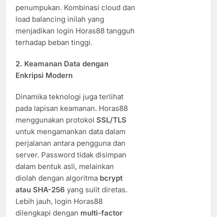
penumpukan. Kombinasi cloud dan
load balancing inilah yang
menjadikan login Horas88 tangguh
terhadap beban tinggi.
2. Keamanan Data dengan
Enkripsi Modern
Dinamika teknologi juga terlihat
pada lapisan keamanan. Horas88
menggunakan protokol
SSL/TLS
untuk mengamankan data dalam
perjalanan antara pengguna dan
server. Password tidak disimpan
dalam bentuk asli, melainkan
diolah dengan algoritma
bcrypt
atau SHA-256
yang sulit diretas.
Lebih jauh, login Horas88
dilengkapi dengan
multi-factor