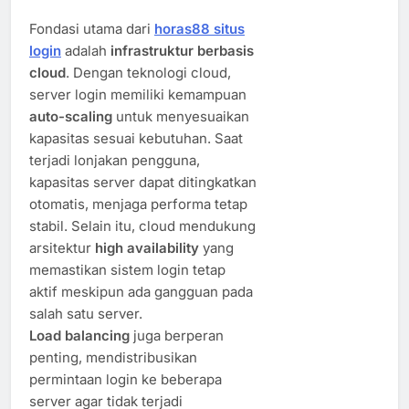
Fondasi utama dari
horas88 situs
login
adalah
infrastruktur berbasis
cloud
. Dengan teknologi cloud,
server login memiliki kemampuan
auto-scaling
untuk menyesuaikan
kapasitas sesuai kebutuhan. Saat
terjadi lonjakan pengguna,
kapasitas server dapat ditingkatkan
otomatis, menjaga performa tetap
stabil. Selain itu, cloud mendukung
arsitektur
high availability
yang
memastikan sistem login tetap
aktif meskipun ada gangguan pada
salah satu server.
Load balancing
juga berperan
penting, mendistribusikan
permintaan login ke beberapa
server agar tidak terjadi