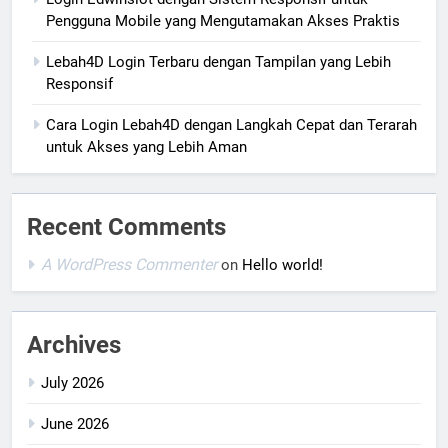
Pengguna Mobile yang Mengutamakan Akses Praktis
Lebah4D Login Terbaru dengan Tampilan yang Lebih
Responsif
Cara Login Lebah4D dengan Langkah Cepat dan Terarah
untuk Akses yang Lebih Aman
Recent Comments
A WordPress Commenter
on
Hello world!
Archives
July 2026
June 2026