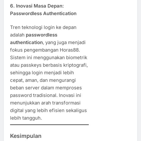
6. Inovasi Masa Depan:
Passwordless Authentication
Tren teknologi login ke depan
adalah
passwordless
authentication
, yang juga menjadi
fokus pengembangan Horas88.
Sistem ini menggunakan biometrik
atau passkeys berbasis kriptografi,
sehingga login menjadi lebih
cepat, aman, dan mengurangi
beban server dalam memproses
password tradisional. Inovasi ini
menunjukkan arah transformasi
digital yang lebih efisien sekaligus
lebih tangguh.
Kesimpulan