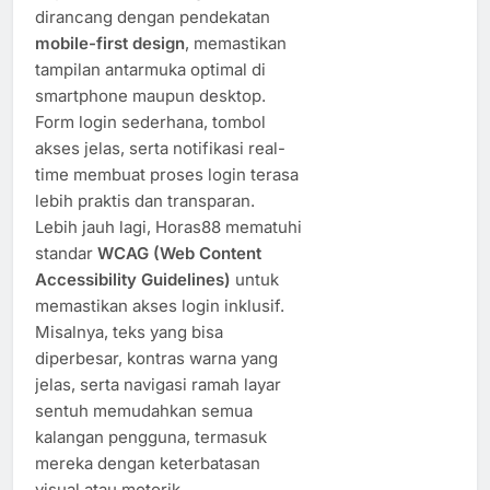
dirancang dengan pendekatan
mobile-first design
, memastikan
tampilan antarmuka optimal di
smartphone maupun desktop.
Form login sederhana, tombol
akses jelas, serta notifikasi real-
time membuat proses login terasa
lebih praktis dan transparan.
Lebih jauh lagi, Horas88 mematuhi
standar
WCAG (Web Content
Accessibility Guidelines)
untuk
memastikan akses login inklusif.
Misalnya, teks yang bisa
diperbesar, kontras warna yang
jelas, serta navigasi ramah layar
sentuh memudahkan semua
kalangan pengguna, termasuk
mereka dengan keterbatasan
visual atau motorik.