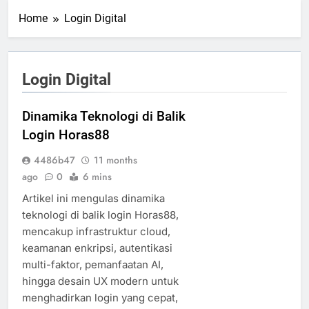
Home
Login Digital
Login Digital
Dinamika Teknologi di Balik
Login Horas88
4486b47
11 months
ago
0
6 mins
Artikel ini mengulas dinamika
teknologi di balik login Horas88,
mencakup infrastruktur cloud,
keamanan enkripsi, autentikasi
multi-faktor, pemanfaatan AI,
hingga desain UX modern untuk
menghadirkan login yang cepat,