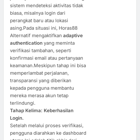
sistem mendeteksi aktivitas tidak
biasa, misalnya login dari
perangkat baru atau lokasi
asing.Pada situasi ini, Horas88
Alternatif mengaktifkan
adaptive
authentication
yang meminta
verifikasi tambahan, seperti
konfirmasi email atau pertanyaan
keamanan.Meskipun tahap ini bisa
memperlambat perjalanan,
transparansi yang diberikan
kepada pengguna membantu
mereka merasa akun tetap
terlindungi.
Tahap Kelima: Keberhasilan
Login.
Setelah melalui proses verifikasi,
pengguna diarahkan ke dashboard