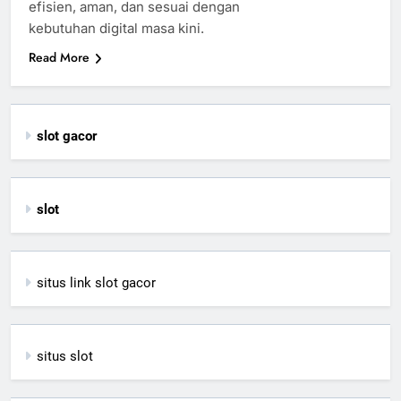
efisien, aman, dan sesuai dengan
kebutuhan digital masa kini.
Read More
slot gacor
slot
situs link slot gacor
situs slot