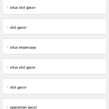
situs slot gacor
slot gacor
situs terpercaya
situs slot gacor
slot gacor
spaceman gacor