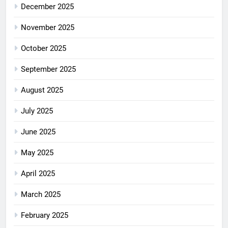
December 2025
November 2025
October 2025
September 2025
August 2025
July 2025
June 2025
May 2025
April 2025
March 2025
February 2025