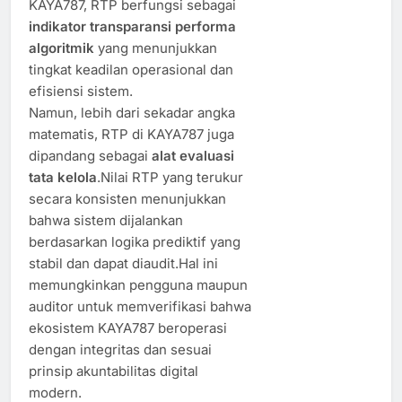
KAYA787, RTP berfungsi sebagai
indikator transparansi performa
algoritmik
yang menunjukkan
tingkat keadilan operasional dan
efisiensi sistem.
Namun, lebih dari sekadar angka
matematis, RTP di KAYA787 juga
dipandang sebagai
alat evaluasi
tata kelola
.Nilai RTP yang terukur
secara konsisten menunjukkan
bahwa sistem dijalankan
berdasarkan logika prediktif yang
stabil dan dapat diaudit.Hal ini
memungkinkan pengguna maupun
auditor untuk memverifikasi bahwa
ekosistem KAYA787 beroperasi
dengan integritas dan sesuai
prinsip akuntabilitas digital
modern.