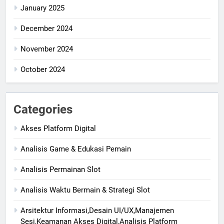
January 2025
December 2024
November 2024
October 2024
Categories
Akses Platform Digital
Analisis Game & Edukasi Pemain
Analisis Permainan Slot
Analisis Waktu Bermain & Strategi Slot
Arsitektur Informasi,Desain UI/UX,Manajemen
Sesi,Keamanan Akses Digital,Analisis Platform