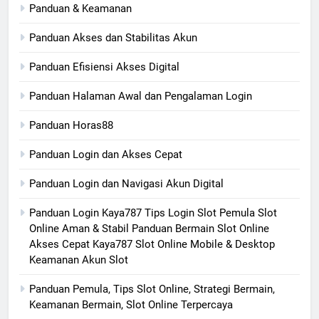
Panduan & Keamanan
Panduan Akses dan Stabilitas Akun
Panduan Efisiensi Akses Digital
Panduan Halaman Awal dan Pengalaman Login
Panduan Horas88
Panduan Login dan Akses Cepat
Panduan Login dan Navigasi Akun Digital
Panduan Login Kaya787 Tips Login Slot Pemula Slot
Online Aman & Stabil Panduan Bermain Slot Online
Akses Cepat Kaya787 Slot Online Mobile & Desktop
Keamanan Akun Slot
Panduan Pemula, Tips Slot Online, Strategi Bermain,
Keamanan Bermain, Slot Online Terpercaya