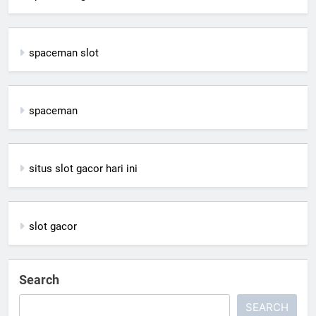
spaceman slot
spaceman
situs slot gacor hari ini
slot gacor
Search
SEARCH