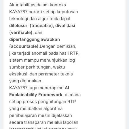
Akuntabilitas dalam konteks
KAYA787 berarti setiap keputusan
teknologi dan algoritmik dapat
ditelusuri (traceable)
,
divalidasi
(verifiable)
, dan
dipertanggungjawabkan
(accountable)
.Dengan demikian,
jika terjadi anomali pada hasil RTP,
sistem mampu menunjukkan log
sumber perhitungan, waktu
eksekusi, dan parameter teknis
yang digunakan.
KAYA787 juga menerapkan
AI
Explainability Framework
, di mana
setiap proses penghitungan RTP
yang melibatkan algoritma
pembelajaran mesin dijelaskan
secara transparan melalui laporan