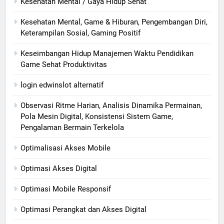
Kesehatan Mental / Gaya Hidup Sehat
Kesehatan Mental, Game & Hiburan, Pengembangan Diri,
Keterampilan Sosial, Gaming Positif
Keseimbangan Hidup Manajemen Waktu Pendidikan
Game Sehat Produktivitas
login edwinslot alternatif
Observasi Ritme Harian, Analisis Dinamika Permainan,
Pola Mesin Digital, Konsistensi Sistem Game,
Pengalaman Bermain Terkelola
Optimalisasi Akses Mobile
Optimasi Akses Digital
Optimasi Mobile Responsif
Optimasi Perangkat dan Akses Digital