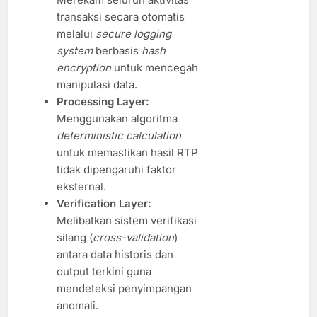
transaksi secara otomatis
melalui
secure logging
system
berbasis
hash
encryption
untuk mencegah
manipulasi data.
Processing Layer:
Menggunakan algoritma
deterministic calculation
untuk memastikan hasil RTP
tidak dipengaruhi faktor
eksternal.
Verification Layer:
Melibatkan sistem verifikasi
silang (
cross-validation
)
antara data historis dan
output terkini guna
mendeteksi penyimpangan
anomali.