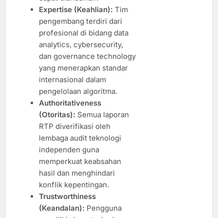
Expertise (Keahlian):
Tim
pengembang terdiri dari
profesional di bidang data
analytics, cybersecurity,
dan governance technology
yang menerapkan standar
internasional dalam
pengelolaan algoritma.
Authoritativeness
(Otoritas):
Semua laporan
RTP diverifikasi oleh
lembaga audit teknologi
independen guna
memperkuat keabsahan
hasil dan menghindari
konflik kepentingan.
Trustworthiness
(Keandalan):
Pengguna