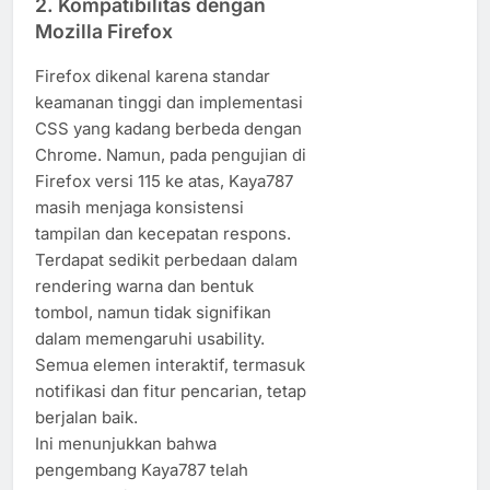
2.
Kompatibilitas dengan
Mozilla Firefox
Firefox dikenal karena standar
keamanan tinggi dan implementasi
CSS yang kadang berbeda dengan
Chrome. Namun, pada pengujian di
Firefox versi 115 ke atas, Kaya787
masih menjaga konsistensi
tampilan dan kecepatan respons.
Terdapat sedikit perbedaan dalam
rendering warna dan bentuk
tombol, namun tidak signifikan
dalam memengaruhi usability.
Semua elemen interaktif, termasuk
notifikasi dan fitur pencarian, tetap
berjalan baik.
Ini menunjukkan bahwa
pengembang Kaya787 telah