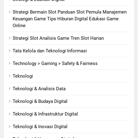
Strategi Bermain Slot Panduan Slot Pemula Manajemen
Keuangan Game Tips Hiburan Digital Edukasi Game
Online
Strategi Slot Analisis Game Tren Slot Harian
Tata Kelola dan Teknologi Informasi
Technology > Gaming > Safety & Fairness
Teknologi
Teknologi & Analisis Data
Teknologi & Budaya Digital
Teknologi & Infrastruktur Digital
Teknologi & Inovasi Digital