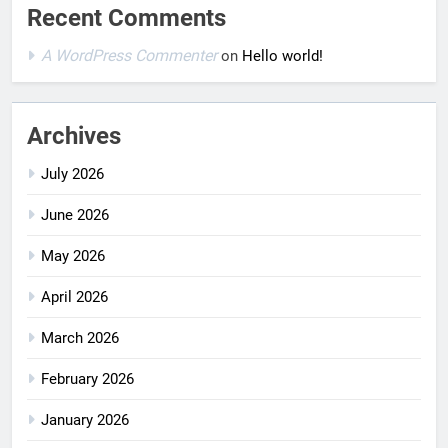
Recent Comments
A WordPress Commenter
on
Hello world!
Archives
July 2026
June 2026
May 2026
April 2026
March 2026
February 2026
January 2026