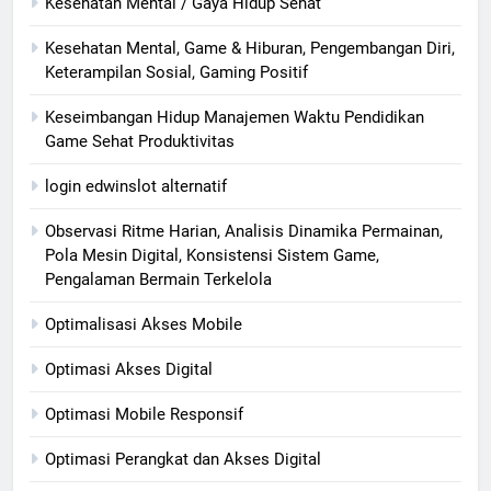
Kesehatan Mental / Gaya Hidup Sehat
Kesehatan Mental, Game & Hiburan, Pengembangan Diri,
Keterampilan Sosial, Gaming Positif
Keseimbangan Hidup Manajemen Waktu Pendidikan
Game Sehat Produktivitas
login edwinslot alternatif
Observasi Ritme Harian, Analisis Dinamika Permainan,
Pola Mesin Digital, Konsistensi Sistem Game,
Pengalaman Bermain Terkelola
Optimalisasi Akses Mobile
Optimasi Akses Digital
Optimasi Mobile Responsif
Optimasi Perangkat dan Akses Digital