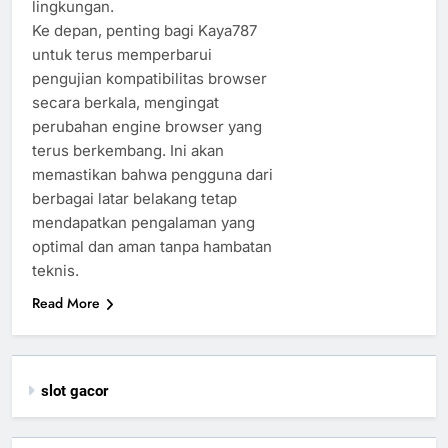
lingkungan.
Ke depan, penting bagi Kaya787
untuk terus memperbarui
pengujian kompatibilitas browser
secara berkala, mengingat
perubahan engine browser yang
terus berkembang. Ini akan
memastikan bahwa pengguna dari
berbagai latar belakang tetap
mendapatkan pengalaman yang
optimal dan aman tanpa hambatan
teknis.
Read More
slot gacor