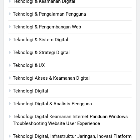
Teknologi & Keamanan Digital
Teknologi & Pengalaman Pengguna
Teknologi & Pengembangan Web
Teknologi & Sistem Digital
Teknologi & Strategi Digital
Teknologi & UX
Teknologi Akses & Keamanan Digital
Teknologi Digital
Teknologi Digital & Analisis Pengguna
Teknologi Digital Keamanan Internet Panduan Windows
Troubleshooting Website User Experience
Teknologi Digital, Infrastruktur Jaringan, Inovasi Platform