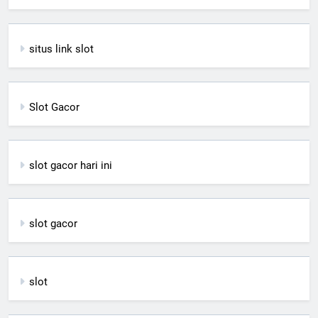
situs link slot
Slot
G
acor
slot gacor hari ini
slot gacor
slot