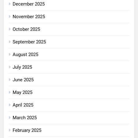
December 2025
November 2025
October 2025
September 2025
August 2025
July 2025
June 2025
May 2025
April 2025
March 2025
February 2025