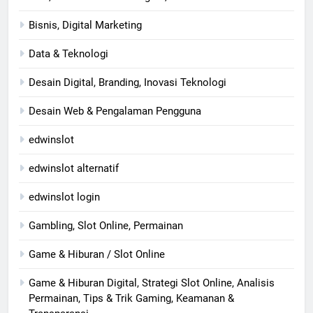
Bisnis, Digital Marketing
Data & Teknologi
Desain Digital, Branding, Inovasi Teknologi
Desain Web & Pengalaman Pengguna
edwinslot
edwinslot alternatif
edwinslot login
Gambling, Slot Online, Permainan
Game & Hiburan / Slot Online
Game & Hiburan Digital, Strategi Slot Online, Analisis
Permainan, Tips & Trik Gaming, Keamanan &