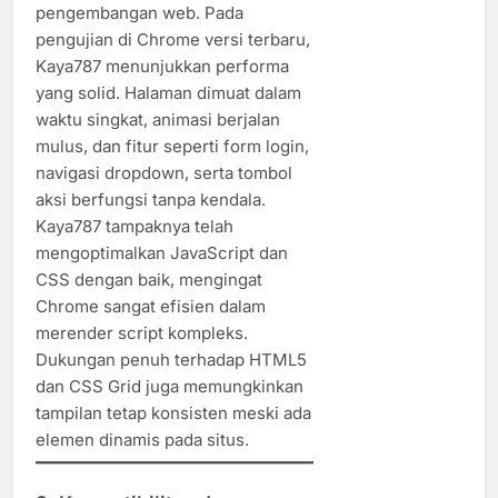
pengembangan web. Pada
pengujian di Chrome versi terbaru,
Kaya787 menunjukkan performa
yang solid. Halaman dimuat dalam
waktu singkat, animasi berjalan
mulus, dan fitur seperti form login,
navigasi dropdown, serta tombol
aksi berfungsi tanpa kendala.
Kaya787 tampaknya telah
mengoptimalkan JavaScript dan
CSS dengan baik, mengingat
Chrome sangat efisien dalam
merender script kompleks.
Dukungan penuh terhadap HTML5
dan CSS Grid juga memungkinkan
tampilan tetap konsisten meski ada
elemen dinamis pada situs.