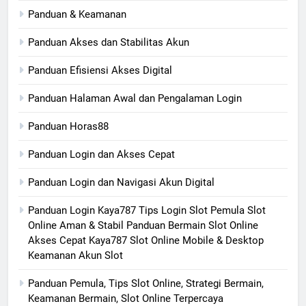
Panduan & Keamanan
Panduan Akses dan Stabilitas Akun
Panduan Efisiensi Akses Digital
Panduan Halaman Awal dan Pengalaman Login
Panduan Horas88
Panduan Login dan Akses Cepat
Panduan Login dan Navigasi Akun Digital
Panduan Login Kaya787 Tips Login Slot Pemula Slot
Online Aman & Stabil Panduan Bermain Slot Online
Akses Cepat Kaya787 Slot Online Mobile & Desktop
Keamanan Akun Slot
Panduan Pemula, Tips Slot Online, Strategi Bermain,
Keamanan Bermain, Slot Online Terpercaya