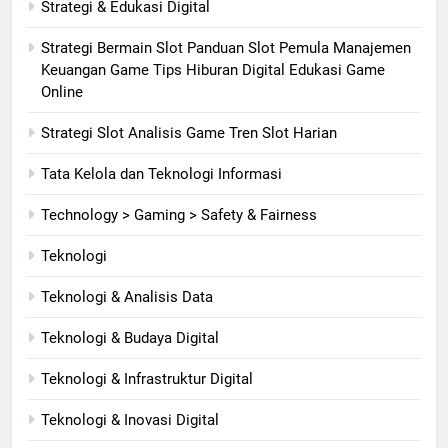
Strategi & Edukasi Digital
Strategi Bermain Slot Panduan Slot Pemula Manajemen
Keuangan Game Tips Hiburan Digital Edukasi Game
Online
Strategi Slot Analisis Game Tren Slot Harian
Tata Kelola dan Teknologi Informasi
Technology > Gaming > Safety & Fairness
Teknologi
Teknologi & Analisis Data
Teknologi & Budaya Digital
Teknologi & Infrastruktur Digital
Teknologi & Inovasi Digital