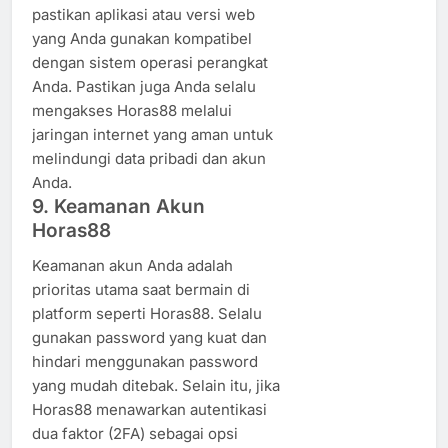
pastikan aplikasi atau versi web
yang Anda gunakan kompatibel
dengan sistem operasi perangkat
Anda. Pastikan juga Anda selalu
mengakses Horas88 melalui
jaringan internet yang aman untuk
melindungi data pribadi dan akun
Anda.
9. Keamanan Akun
Horas88
Keamanan akun Anda adalah
prioritas utama saat bermain di
platform seperti Horas88. Selalu
gunakan password yang kuat dan
hindari menggunakan password
yang mudah ditebak. Selain itu, jika
Horas88 menawarkan autentikasi
dua faktor (2FA) sebagai opsi