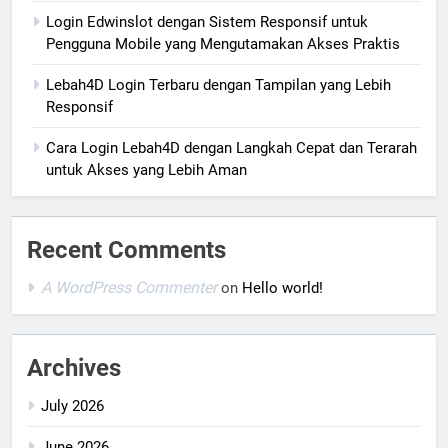
Login Edwinslot dengan Sistem Responsif untuk
Pengguna Mobile yang Mengutamakan Akses Praktis
Lebah4D Login Terbaru dengan Tampilan yang Lebih
Responsif
Cara Login Lebah4D dengan Langkah Cepat dan Terarah
untuk Akses yang Lebih Aman
Recent Comments
A WordPress Commenter
on
Hello world!
Archives
July 2026
June 2026