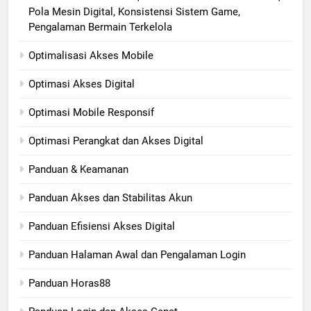
Pola Mesin Digital, Konsistensi Sistem Game,
Pengalaman Bermain Terkelola
Optimalisasi Akses Mobile
Optimasi Akses Digital
Optimasi Mobile Responsif
Optimasi Perangkat dan Akses Digital
Panduan & Keamanan
Panduan Akses dan Stabilitas Akun
Panduan Efisiensi Akses Digital
Panduan Halaman Awal dan Pengalaman Login
Panduan Horas88