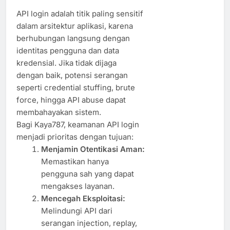
API login adalah titik paling sensitif
dalam arsitektur aplikasi, karena
berhubungan langsung dengan
identitas pengguna dan data
kredensial. Jika tidak dijaga
dengan baik, potensi serangan
seperti credential stuffing, brute
force, hingga API abuse dapat
membahayakan sistem.
Bagi Kaya787, keamanan API login
menjadi prioritas dengan tujuan:
Menjamin Otentikasi Aman:
Memastikan hanya
pengguna sah yang dapat
mengakses layanan.
Mencegah Eksploitasi:
Melindungi API dari
serangan injection, replay,