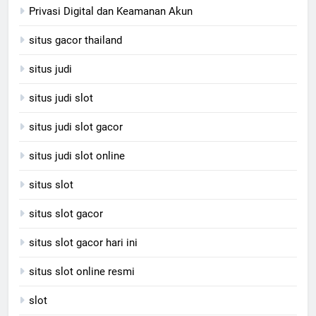
Privasi Digital dan Keamanan Akun
situs gacor thailand
situs judi
situs judi slot
situs judi slot gacor
situs judi slot online
situs slot
situs slot gacor
situs slot gacor hari ini
situs slot online resmi
slot