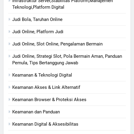
Infrastruktur Server,Stabilitas Platform,Manajemen
Teknologi,Platform Digital
Judi Bola, Taruhan Online
Judi Online, Platform Judi
Judi Online, Slot Online, Pengalaman Bermain
Judi Online, Strategi Slot, Pola Bermain Aman, Panduan
Pemula, Tips Bertanggung Jawab
Keamanan & Teknologi Digital
Keamanan Akses & Link Alternatif
Keamanan Browser & Proteksi Akses
Keamanan dan Panduan
Keamanan Digital & Aksesibilitas