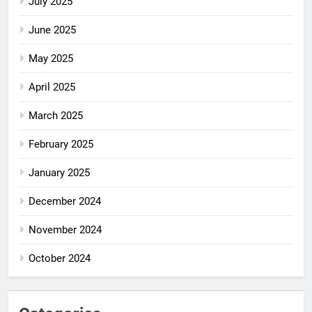
July 2025
June 2025
May 2025
April 2025
March 2025
February 2025
January 2025
December 2024
November 2024
October 2024