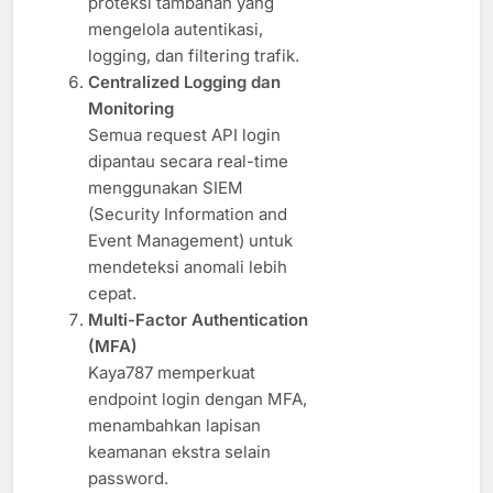
proteksi tambahan yang
mengelola autentikasi,
logging, dan filtering trafik.
Centralized Logging dan
Monitoring
Semua request API login
dipantau secara real-time
menggunakan SIEM
(Security Information and
Event Management) untuk
mendeteksi anomali lebih
cepat.
Multi-Factor Authentication
(MFA)
Kaya787 memperkuat
endpoint login dengan MFA,
menambahkan lapisan
keamanan ekstra selain
password.