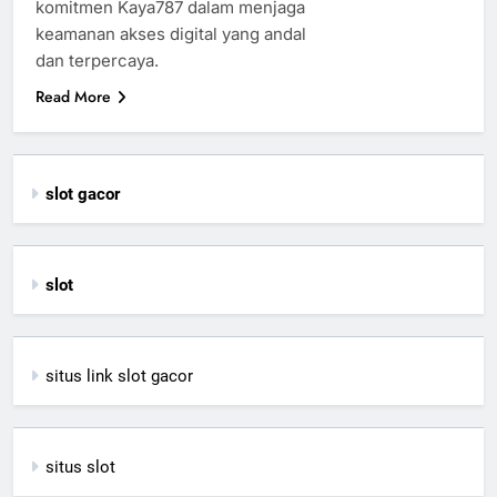
komitmen Kaya787 dalam menjaga
keamanan akses digital yang andal
dan terpercaya.
Read More
slot gacor
slot
situs link slot gacor
situs slot