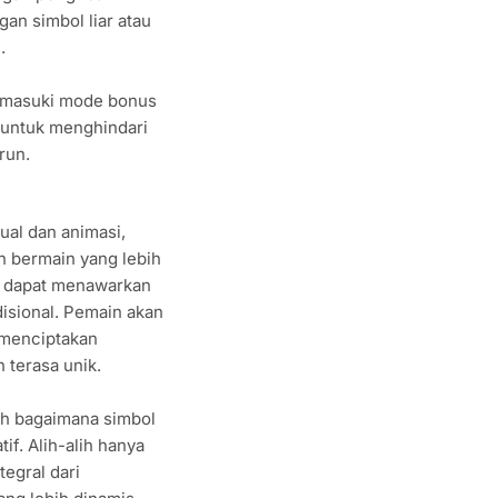
an simbol liar atau
.
 memasuki mode bonus
u untuk menghindari
run.
ual dan animasi,
n bermain yang lebih
ot dapat menawarkan
disional. Pemain akan
s menciptakan
 terasa unik.
h bagaimana simbol
if. Alih-alih hanya
tegral dari