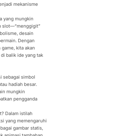
menjadi mekanisme
pa yang mungkin
am slot—“menggigit”
mbolisme, desain
bermain. Dengan
 game, kita akan
balik ide yang tak
i sebagai simbol
atau hadiah besar.
main mungkin
patkan pengganda
t? Dalam istilah
 aksi yang memengaruhi
bagai gambar statis,
uk animasi tambahan