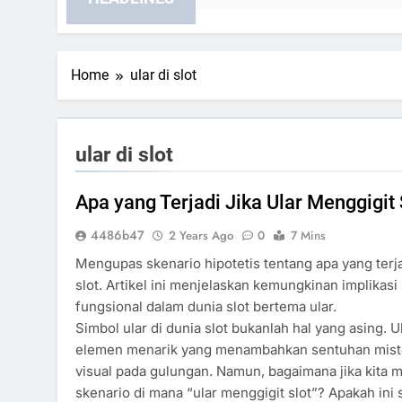
Home
ular di slot
ular di slot
Apa yang Terjadi Jika Ular Menggigit 
4486b47
2 Years Ago
0
7 Mins
Mengupas skenario hipotetis tentang apa yang terja
slot. Artikel ini menjelaskan kemungkinan implikasi 
fungsional dalam dunia slot bertema ular.
Simbol ular di dunia slot bukanlah hal yang asing. U
elemen menarik yang menambahkan sentuhan mister
visual pada gulungan. Namun, bagaimana jika kit
skenario di mana “ular menggigit slot”? Apakah ini