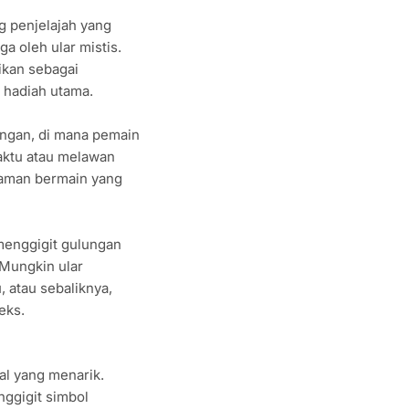
g penjelajah yang
a oleh ular mistis.
tikan sebagai
 hadiah utama.
ngan, di mana pemain
aktu atau melawan
laman bermain yang
 menggigit gulungan
 Mungkin ular
 atau sebaliknya,
eks.
al yang menarik.
nggigit simbol