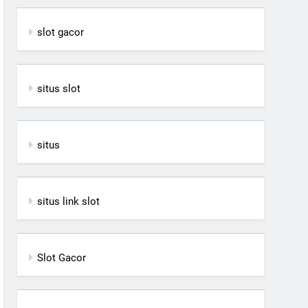
slot gacor
situs slot
situs
situs link slot
Slot
G
acor