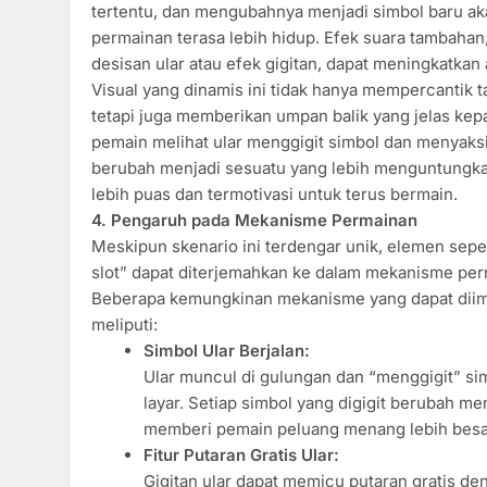
tertentu, dan mengubahnya menjadi simbol baru a
permainan terasa lebih hidup. Efek suara tambahan,
desisan ular atau efek gigitan, dapat meningkatkan
Visual yang dinamis ini tidak hanya mempercantik 
tetapi juga memberikan umpan balik yang jelas kep
pemain melihat ular menggigit simbol dan menyaks
berubah menjadi sesuatu yang lebih menguntungk
lebih puas dan termotivasi untuk terus bermain.
4. Pengaruh pada Mekanisme Permainan
Meskipun skenario ini terdengar unik, elemen seper
slot” dapat diterjemahkan ke dalam mekanisme per
Beberapa kemungkinan mekanisme yang dapat dii
meliputi:
Simbol Ular Berjalan:
Ular muncul di gulungan dan “menggigit” sim
layar. Setiap simbol yang digigit berubah menj
memberi pemain peluang menang lebih besa
Fitur Putaran Gratis Ular:
Gigitan ular dapat memicu putaran gratis d