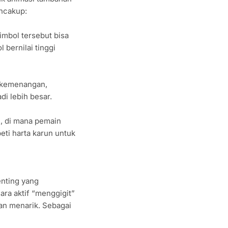
encakup:
simbol tersebut bisa
 bernilai tinggi
 kemenangan,
i lebih besar.
, di mana pemain
eti harta karun untuk
enting yang
ra aktif “menggigit”
dan menarik. Sebagai