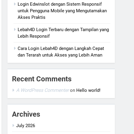
Login Edwinslot dengan Sistem Responsif
untuk Pengguna Mobile yang Mengutamakan
Akses Praktis
Lebah4D Login Terbaru dengan Tampilan yang
Lebih Responsif
Cara Login Lebah4D dengan Langkah Cepat
dan Terarah untuk Akses yang Lebih Aman
Recent Comments
A WordPress Commenter
on
Hello world!
Archives
July 2026