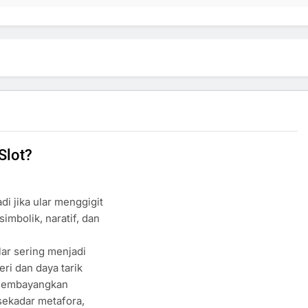
Slot?
di jika ular menggigit
simbolik, naratif, dan
lar sering menjadi
i dan daya tarik
a membayangkan
 sekadar metafora,