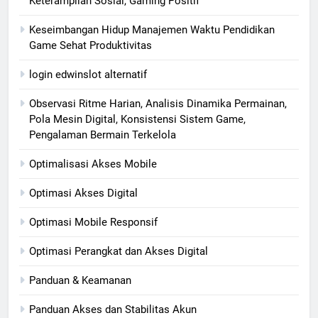
Keterampilan Sosial, Gaming Positif
Keseimbangan Hidup Manajemen Waktu Pendidikan
Game Sehat Produktivitas
login edwinslot alternatif
Observasi Ritme Harian, Analisis Dinamika Permainan,
Pola Mesin Digital, Konsistensi Sistem Game,
Pengalaman Bermain Terkelola
Optimalisasi Akses Mobile
Optimasi Akses Digital
Optimasi Mobile Responsif
Optimasi Perangkat dan Akses Digital
Panduan & Keamanan
Panduan Akses dan Stabilitas Akun