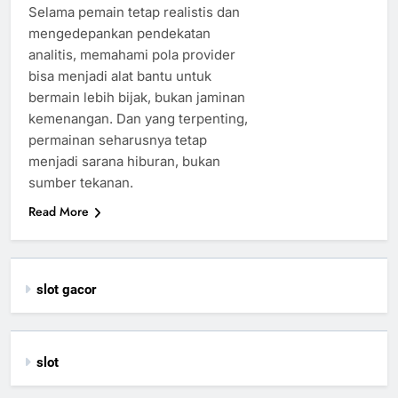
Selama pemain tetap realistis dan
mengedepankan pendekatan
analitis, memahami pola provider
bisa menjadi alat bantu untuk
bermain lebih bijak, bukan jaminan
kemenangan. Dan yang terpenting,
permainan seharusnya tetap
menjadi sarana hiburan, bukan
sumber tekanan.
Read More
slot gacor
slot