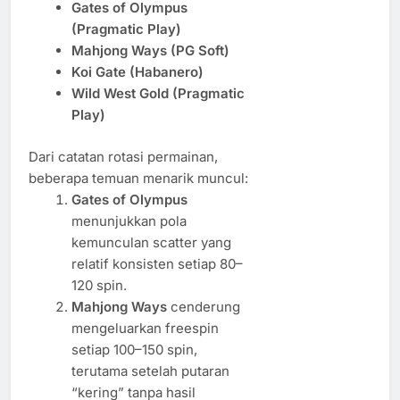
Gates of Olympus
(Pragmatic Play)
Mahjong Ways (PG Soft)
Koi Gate (Habanero)
Wild West Gold (Pragmatic
Play)
Dari catatan rotasi permainan,
beberapa temuan menarik muncul:
Gates of Olympus
menunjukkan pola
kemunculan scatter yang
relatif konsisten setiap 80–
120 spin.
Mahjong Ways
cenderung
mengeluarkan freespin
setiap 100–150 spin,
terutama setelah putaran
“kering” tanpa hasil