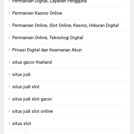
Permainan Digital, Layanan Pengguna
Permainan Kasino Online
Permainan Online, Slot Online, Kasino, Hiburan Digital
Permainan Online, Teknologi Digital
Privasi Digital dan Keamanan Akun
situs gacor thailand
situs judi
situs judi slot
situs judi slot gacor
situs judi slot online
situs slot