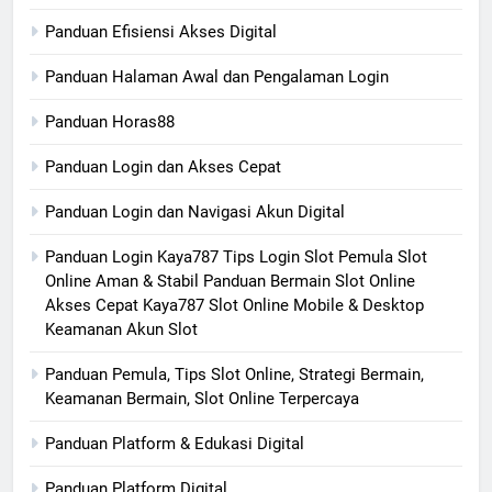
Panduan Efisiensi Akses Digital
Panduan Halaman Awal dan Pengalaman Login
Panduan Horas88
Panduan Login dan Akses Cepat
Panduan Login dan Navigasi Akun Digital
Panduan Login Kaya787 Tips Login Slot Pemula Slot
Online Aman & Stabil Panduan Bermain Slot Online
Akses Cepat Kaya787 Slot Online Mobile & Desktop
Keamanan Akun Slot
Panduan Pemula, Tips Slot Online, Strategi Bermain,
Keamanan Bermain, Slot Online Terpercaya
Panduan Platform & Edukasi Digital
Panduan Platform Digital