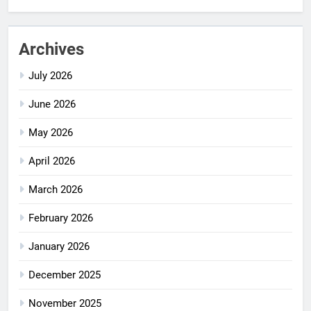
Archives
July 2026
June 2026
May 2026
April 2026
March 2026
February 2026
January 2026
December 2025
November 2025