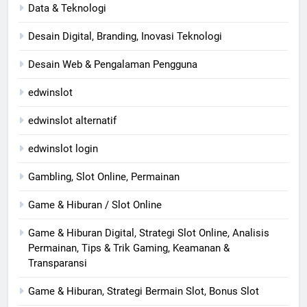
Data & Teknologi
Desain Digital, Branding, Inovasi Teknologi
Desain Web & Pengalaman Pengguna
edwinslot
edwinslot alternatif
edwinslot login
Gambling, Slot Online, Permainan
Game & Hiburan / Slot Online
Game & Hiburan Digital, Strategi Slot Online, Analisis
Permainan, Tips & Trik Gaming, Keamanan &
Transparansi
Game & Hiburan, Strategi Bermain Slot, Bonus Slot