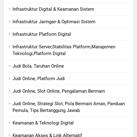
Infrastruktur Digital & Keamanan Sistem
Infrastruktur Jaringan & Optimasi Sistem
Infrastruktur Platform Digital
Infrastruktur Server,Stabilitas Platform,Manajemen
Teknologi,Platform Digital
Judi Bola, Taruhan Online
Judi Online, Platform Judi
Judi Online, Slot Online, Pengalaman Bermain
Judi Online, Strategi Slot, Pola Bermain Aman, Panduan
Pemula, Tips Bertanggung Jawab
Keamanan & Teknologi Digital
Keamanan Akses & Link Alternatif