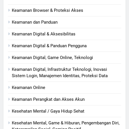
Keamanan Browser & Proteksi Akses
Keamanan dan Panduan
Keamanan Digital & Aksesibilitas
Keamanan Digital & Panduan Pengguna
Keamanan Digital, Game Online, Teknologi
Keamanan Digital, Infrastruktur Teknologi, Inovasi
Sistem Login, Manajemen Identitas, Proteksi Data
Keamanan Online
Keamanan Perangkat dan Akses Akun
Kesehatan Mental / Gaya Hidup Sehat
Kesehatan Mental, Game & Hiburan, Pengembangan Diri,