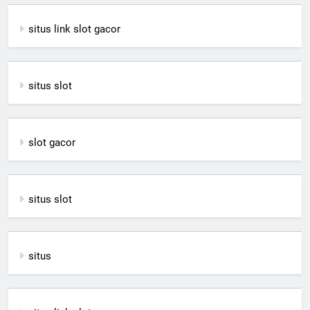
situs link slot gacor
situs slot
slot gacor
situs slot
situs