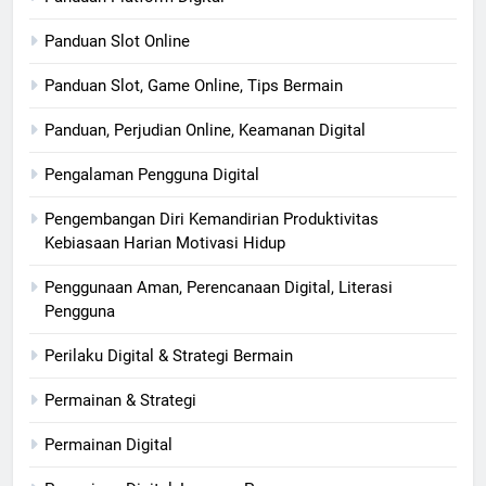
Panduan Slot Online
Panduan Slot, Game Online, Tips Bermain
Panduan, Perjudian Online, Keamanan Digital
Pengalaman Pengguna Digital
Pengembangan Diri Kemandirian Produktivitas
Kebiasaan Harian Motivasi Hidup
Penggunaan Aman, Perencanaan Digital, Literasi
Pengguna
Perilaku Digital & Strategi Bermain
Permainan & Strategi
Permainan Digital