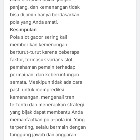
panjang, dan kemenangan tidak
bisa dijamin hanya berdasarkan
pola yang Anda amati.
Kesimpulan
Pola slot gacor sering kali
memberikan kemenangan
berturut-turut karena beberapa
faktor, termasuk varians slot,
pemahaman pemain terhadap
permainan, dan keberuntungan
semata. Meskipun tidak ada cara
pasti untuk memprediksi
kemenangan, mengenali tren
tertentu dan menerapkan strategi
yang bijak dapat membantu Anda
memanfaatkan pola-pola ini. Yang
terpenting, selalu bermain dengan
tanggung jawab dan anggaran