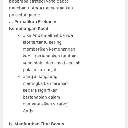
beberapa strategi yang dapat
membantu Anda memanfaatkan
pola slot gacor:
a. Perhatikan Frekuensi
Kemenangan Kecil
Jika Anda melihat bahwa
slot tertentu sering
memberikan kemenangan
kecil, pertahankan taruhan
yang stabil dan amati apakah
pola ini berlanjut.
Jangan langsung
meningkatkan taruhan
secara signifikan;
bertahaplah dalam
menyesuaikan strategi
Anda.
b. Manfaatkan Fitur Bonus