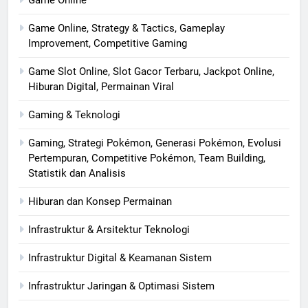
Game Online
Game Online, Strategy & Tactics, Gameplay
Improvement, Competitive Gaming
Game Slot Online, Slot Gacor Terbaru, Jackpot Online,
Hiburan Digital, Permainan Viral
Gaming & Teknologi
Gaming, Strategi Pokémon, Generasi Pokémon, Evolusi
Pertempuran, Competitive Pokémon, Team Building,
Statistik dan Analisis
Hiburan dan Konsep Permainan
Infrastruktur & Arsitektur Teknologi
Infrastruktur Digital & Keamanan Sistem
Infrastruktur Jaringan & Optimasi Sistem