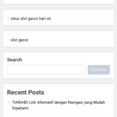
situs slot gacor hari ini
slot gacor
Search
SEARCH
Recent Posts
TIARA4D Link Alternatif dengan Navigasi yang Mudah
Dipahami