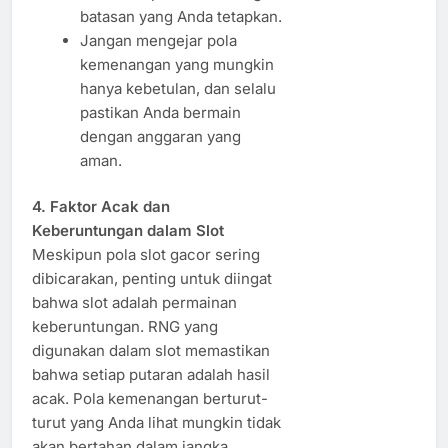
batasan yang Anda tetapkan.
Jangan mengejar pola
kemenangan yang mungkin
hanya kebetulan, dan selalu
pastikan Anda bermain
dengan anggaran yang
aman.
4. Faktor Acak dan
Keberuntungan dalam Slot
Meskipun pola slot gacor sering
dibicarakan, penting untuk diingat
bahwa slot adalah permainan
keberuntungan. RNG yang
digunakan dalam slot memastikan
bahwa setiap putaran adalah hasil
acak. Pola kemenangan berturut-
turut yang Anda lihat mungkin tidak
akan bertahan dalam jangka