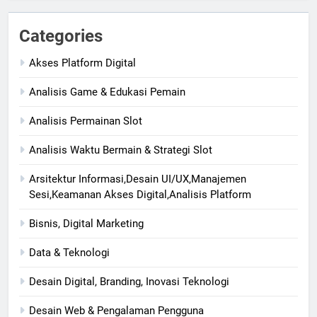
Categories
Akses Platform Digital
Analisis Game & Edukasi Pemain
Analisis Permainan Slot
Analisis Waktu Bermain & Strategi Slot
Arsitektur Informasi,Desain UI/UX,Manajemen
Sesi,Keamanan Akses Digital,Analisis Platform
Bisnis, Digital Marketing
Data & Teknologi
Desain Digital, Branding, Inovasi Teknologi
Desain Web & Pengalaman Pengguna