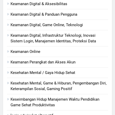
Keamanan Digital & Aksesibilitas
Keamanan Digital & Panduan Pengguna
Keamanan Digital, Game Online, Teknologi
Keamanan Digital, Infrastruktur Teknologi, Inovasi
Sistem Login, Manajemen Identitas, Proteksi Data
Keamanan Online
Keamanan Perangkat dan Akses Akun
Kesehatan Mental / Gaya Hidup Sehat
Kesehatan Mental, Game & Hiburan, Pengembangan Diri,
Keterampilan Sosial, Gaming Positif
Keseimbangan Hidup Manajemen Waktu Pendidikan
Game Sehat Produktivitas