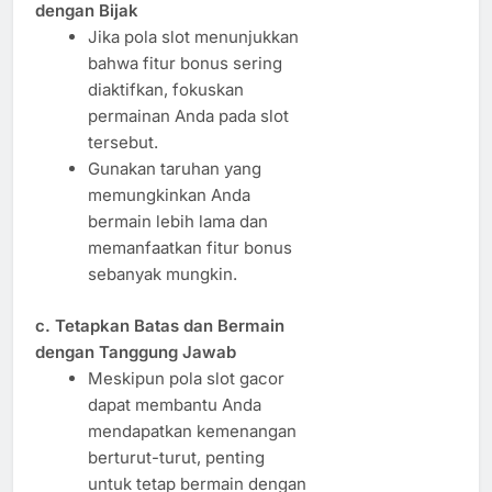
dengan Bijak
Jika pola slot menunjukkan
bahwa fitur bonus sering
diaktifkan, fokuskan
permainan Anda pada slot
tersebut.
Gunakan taruhan yang
memungkinkan Anda
bermain lebih lama dan
memanfaatkan fitur bonus
sebanyak mungkin.
c. Tetapkan Batas dan Bermain
dengan Tanggung Jawab
Meskipun pola slot gacor
dapat membantu Anda
mendapatkan kemenangan
berturut-turut, penting
untuk tetap bermain dengan