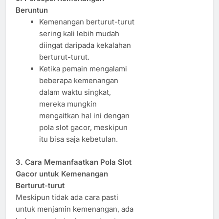
Beruntun
Kemenangan berturut-turut
sering kali lebih mudah
diingat daripada kekalahan
berturut-turut.
Ketika pemain mengalami
beberapa kemenangan
dalam waktu singkat,
mereka mungkin
mengaitkan hal ini dengan
pola slot gacor, meskipun
itu bisa saja kebetulan.
3. Cara Memanfaatkan Pola Slot
Gacor untuk Kemenangan
Berturut-turut
Meskipun tidak ada cara pasti
untuk menjamin kemenangan, ada