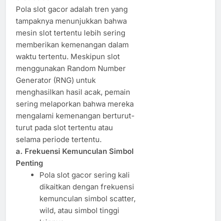
Pola slot gacor adalah tren yang
tampaknya menunjukkan bahwa
mesin slot tertentu lebih sering
memberikan kemenangan dalam
waktu tertentu. Meskipun slot
menggunakan Random Number
Generator (RNG) untuk
menghasilkan hasil acak, pemain
sering melaporkan bahwa mereka
mengalami kemenangan berturut-
turut pada slot tertentu atau
selama periode tertentu.
a. Frekuensi Kemunculan Simbol
Penting
Pola slot gacor sering kali
dikaitkan dengan frekuensi
kemunculan simbol scatter,
wild, atau simbol tinggi