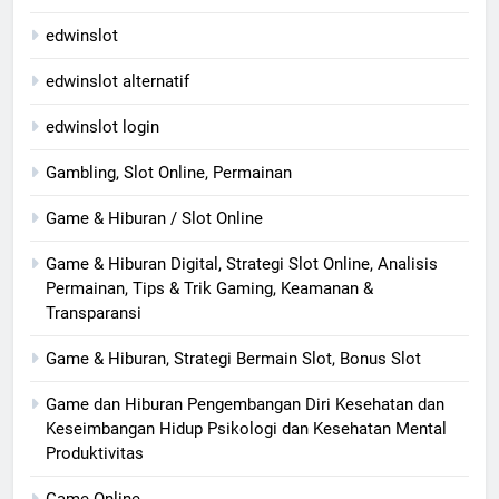
edwinslot
edwinslot alternatif
edwinslot login
Gambling, Slot Online, Permainan
Game & Hiburan / Slot Online
Game & Hiburan Digital, Strategi Slot Online, Analisis
Permainan, Tips & Trik Gaming, Keamanan &
Transparansi
Game & Hiburan, Strategi Bermain Slot, Bonus Slot
Game dan Hiburan Pengembangan Diri Kesehatan dan
Keseimbangan Hidup Psikologi dan Kesehatan Mental
Produktivitas