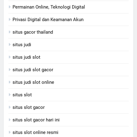
Permainan Online, Teknologi Digital
Privasi Digital dan Keamanan Akun
situs gacor thailand
situs judi
situs judi slot
situs judi slot gacor
situs judi slot online
situs slot
situs slot gacor
situs slot gacor hari ini
situs slot online resmi