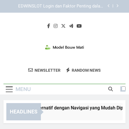
Skip
Login Edwinslot dengan Sistem Responsif untuk
to
Pengguna Mobile yang Mengutamakan Akses
Praktis
content
Lebah4D Login Terbaru dengan Tampilan yang
Lebih Responsif
TIARA4D Link Alternatif dengan Navigasi yang
Mudah Dipahami
EDWINSLOT Login dan Faktor Penting dalam
Menjaga Kelancaran Akses
Login Edwinslot dengan Sistem Responsif untuk
Pengguna Mobile yang Mengutamakan Akses
Model Bouw
Praktis
Eksplorasi Model Konstruksi Dan Miniatur
Lebah4D Login Terbaru dengan Tampilan yang
NEWSLETTER
RANDOM NEWS
Mati
Lebih Responsif
Dari Model Bouw Mati. Hobi Untuk Semua
Usia.
MENU
ARA4D Link Alternatif dengan Navigasi yang Mudah Dipahami
HEADLINES
Weeks Ago