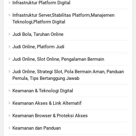
Infrastruktur Platform Digital
Infrastruktur Server,Stabilitas Platform,Manajemen
Teknologi,Platform Digital
Judi Bola, Taruhan Online
Judi Online, Platform Judi
Judi Online, Slot Online, Pengalaman Bermain
Judi Online, Strategi Slot, Pola Bermain Aman, Panduan
Pemula, Tips Bertanggung Jawab
Keamanan & Teknologi Digital
Keamanan Akses & Link Alternatif
Keamanan Browser & Proteksi Akses
Keamanan dan Panduan