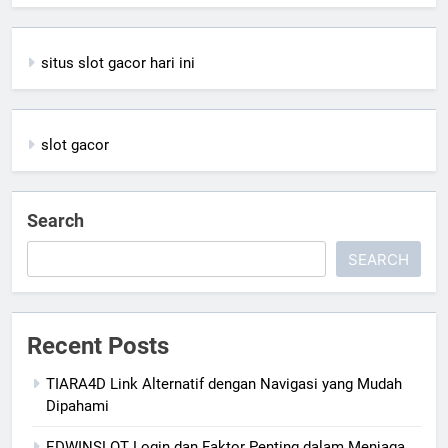
situs slot gacor hari ini
slot gacor
Search
SEARCH
Recent Posts
TIARA4D Link Alternatif dengan Navigasi yang Mudah
Dipahami
EDWINSLOT Login dan Faktor Penting dalam Menjaga