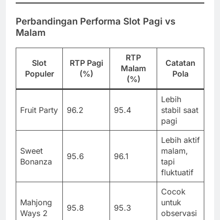
Perbandingan Performa Slot Pagi vs
Malam
RTP
Slot
RTP Pagi
Catatan
Malam
Populer
(%)
Pola
(%)
Lebih
Fruit Party
96.2
95.4
stabil saat
pagi
Lebih aktif
Sweet
malam,
95.6
96.1
Bonanza
tapi
fluktuatif
Cocok
Mahjong
untuk
95.8
95.3
Ways 2
observasi