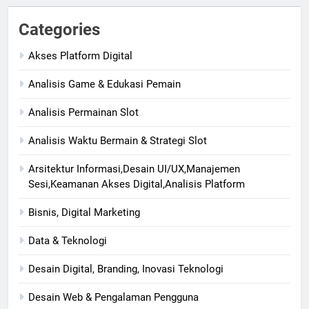
Categories
Akses Platform Digital
Analisis Game & Edukasi Pemain
Analisis Permainan Slot
Analisis Waktu Bermain & Strategi Slot
Arsitektur Informasi,Desain UI/UX,Manajemen
Sesi,Keamanan Akses Digital,Analisis Platform
Bisnis, Digital Marketing
Data & Teknologi
Desain Digital, Branding, Inovasi Teknologi
Desain Web & Pengalaman Pengguna