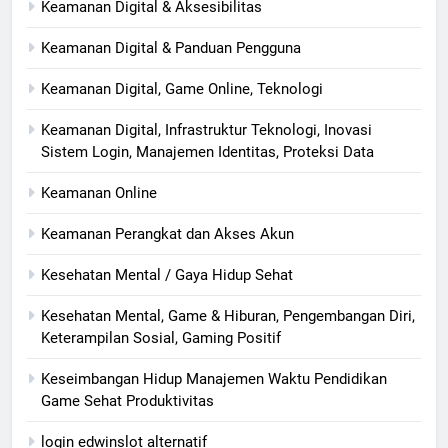
Keamanan Digital & Aksesibilitas
Keamanan Digital & Panduan Pengguna
Keamanan Digital, Game Online, Teknologi
Keamanan Digital, Infrastruktur Teknologi, Inovasi
Sistem Login, Manajemen Identitas, Proteksi Data
Keamanan Online
Keamanan Perangkat dan Akses Akun
Kesehatan Mental / Gaya Hidup Sehat
Kesehatan Mental, Game & Hiburan, Pengembangan Diri,
Keterampilan Sosial, Gaming Positif
Keseimbangan Hidup Manajemen Waktu Pendidikan
Game Sehat Produktivitas
login edwinslot alternatif