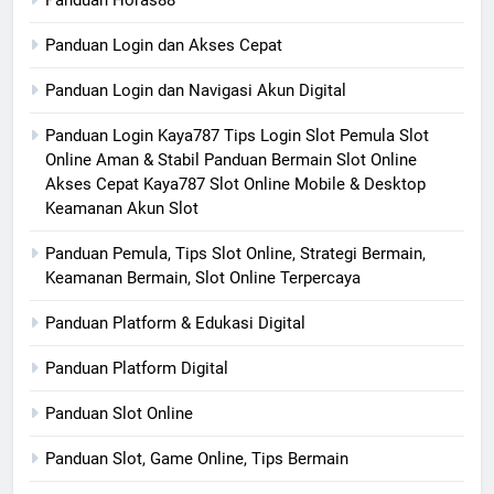
Panduan Horas88
Panduan Login dan Akses Cepat
Panduan Login dan Navigasi Akun Digital
Panduan Login Kaya787 Tips Login Slot Pemula Slot
Online Aman & Stabil Panduan Bermain Slot Online
Akses Cepat Kaya787 Slot Online Mobile & Desktop
Keamanan Akun Slot
Panduan Pemula, Tips Slot Online, Strategi Bermain,
Keamanan Bermain, Slot Online Terpercaya
Panduan Platform & Edukasi Digital
Panduan Platform Digital
Panduan Slot Online
Panduan Slot, Game Online, Tips Bermain