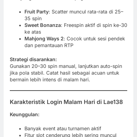
Fruit Party
: Scatter muncul rata-rata di 25–
35 spin
Sweet Bonanza
: Freespin aktif di spin ke-30
ke atas
Mahjong Ways 2
: Cocok untuk sesi pendek
dan pemantauan RTP
Strategi disarankan:
Gunakan 20–30 spin manual, lanjutkan auto-spin
jika pola stabil. Catat hasil sebagai acuan untuk
bermain lebih intens di malam hari.
Karakteristik Login Malam Hari di Lae138
Keunggulan:
Banyak event atau turnamen aktif
Fitur slot cenderung lebih sering muncul