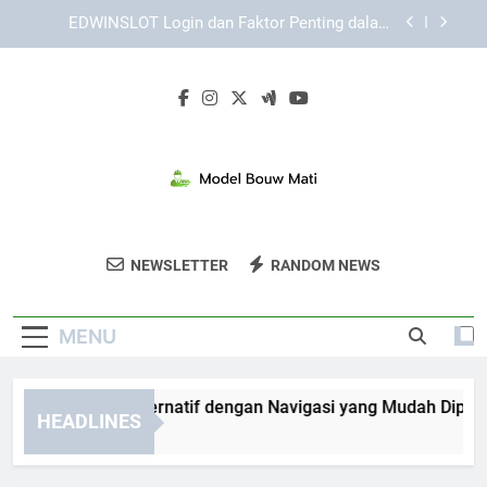
Skip
Login Edwinslot dengan Sistem Responsif untuk
to
Pengguna Mobile yang Mengutamakan Akses
Praktis
content
Lebah4D Login Terbaru dengan Tampilan yang
Lebih Responsif
TIARA4D Link Alternatif dengan Navigasi yang
Mudah Dipahami
EDWINSLOT Login dan Faktor Penting dalam
Menjaga Kelancaran Akses
Login Edwinslot dengan Sistem Responsif untuk
Pengguna Mobile yang Mengutamakan Akses
Model Bouw
Praktis
Eksplorasi Model Konstruksi Dan Miniatur
Lebah4D Login Terbaru dengan Tampilan yang
NEWSLETTER
RANDOM NEWS
Mati
Lebih Responsif
Dari Model Bouw Mati. Hobi Untuk Semua
Usia.
MENU
ARA4D Link Alternatif dengan Navigasi yang Mudah Dipahami
HEADLINES
Weeks Ago