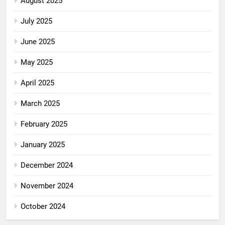
August 2025
July 2025
June 2025
May 2025
April 2025
March 2025
February 2025
January 2025
December 2024
November 2024
October 2024