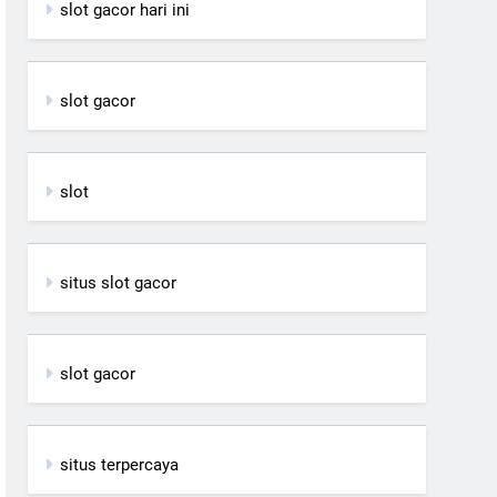
slot gacor hari ini
slot gacor
slot
situs slot gacor
slot gacor
situs terpercaya