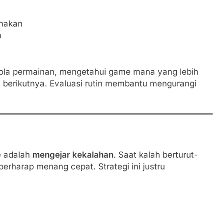
unakan
h
 pola permainan, mengetahui game mana yang lebih
si berikutnya. Evaluasi rutin membantu mengurangi
e adalah
mengejar kekalahan
. Saat kalah berturut-
erharap menang cepat. Strategi ini justru