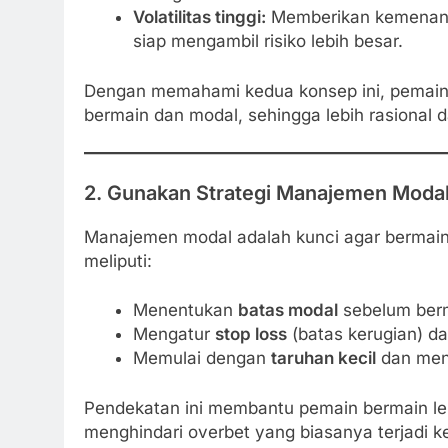
Volatilitas tinggi:
Memberikan kemenanga
siap mengambil risiko lebih besar.
Dengan memahami kedua konsep ini, pemain 
bermain dan modal, sehingga lebih rasional 
2. Gunakan Strategi Manajemen Moda
Manajemen modal adalah kunci agar bermain sl
meliputi:
Menentukan
batas modal
sebelum berma
Mengatur
stop loss
(batas kerugian) d
Memulai dengan
taruhan kecil
dan men
Pendekatan ini membantu pemain bermain leb
menghindari overbet yang biasanya terjadi k