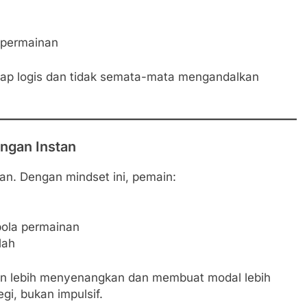
 permainan
tap logis dan tidak semata-mata mengandalkan
ngan Instan
ran. Dengan mindset ini, pemain:
pola permainan
lah
n lebih menyenangkan dan membuat modal lebih
gi, bukan impulsif.