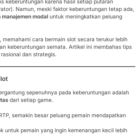
is keberuntungan karena hasil setiap putaran
tor). Namun, meski faktor keberuntungan tetap ada,
an manajemen modal
untuk meningkatkan peluang
memahami cara bermain slot secara terukur lebih
 keberuntungan semata. Artikel ini membahas tips
asional dan strategis.
lot
bergantung sepenuhnya pada keberuntungan adalah
itas
dari setiap game.
 RTP, semakin besar peluang pemain mendapatkan
 untuk pemain yang ingin kemenangan kecil lebih