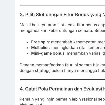
3. Pilih Slot dengan Fitur Bonus yan
Meski hasil putaran slot acak, fitur bonus
mengandalkan keberuntungan semata. Beberap
Free spin
: menambah kesempatan men
Multiplier
: meningkatkan nilai kemena
Mini-game bonus
: menambah variasi d
Dengan memanfaatkan fitur ini secara bija
dengan strategi, bukan hanya menunggu hok
4. Catat Pola Permainan dan Evaluasi 
Pemain yang ingin bermain lebih rasional se
bisa meliputi: