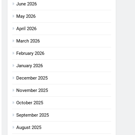
June 2026
May 2026
April 2026
March 2026
February 2026
January 2026
December 2025
November 2025
October 2025
September 2025
August 2025