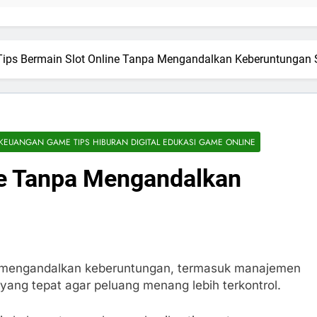
Tips Bermain Slot Online Tanpa Mengandalkan Keberuntungan
KEUANGAN GAME TIPS HIBURAN DIGITAL EDUKASI GAME ONLINE
ne Tanpa Mengandalkan
nya mengandalkan keberuntungan, termasuk manajemen
yang tepat agar peluang menang lebih terkontrol.