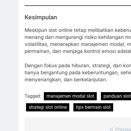
Kesimpulan
Meskipun slot online tetap melibatkan kebe
menang dan mengurangi risiko kehilangan m
volatilitas, menerapkan manajemen modal, me
permainan, dan menjaga kontrol emosi adalah 
Dengan fokus pada hiburan, strategi, dan ko
hanya bergantung pada keberuntungan, sehi
menyenangkan, dan berkelanjutan.
Tagged:
manajemen modal slot
panduan slo
strategi slot online
tips bermain slot
Previou
Post