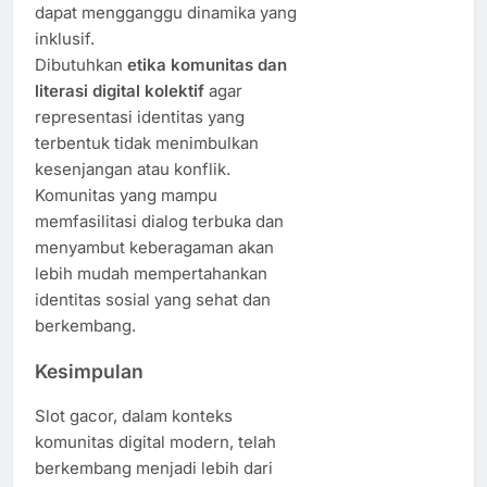
dapat mengganggu dinamika yang
inklusif.
Dibutuhkan
etika komunitas dan
literasi digital kolektif
agar
representasi identitas yang
terbentuk tidak menimbulkan
kesenjangan atau konflik.
Komunitas yang mampu
memfasilitasi dialog terbuka dan
menyambut keberagaman akan
lebih mudah mempertahankan
identitas sosial yang sehat dan
berkembang.
Kesimpulan
Slot gacor, dalam konteks
komunitas digital modern, telah
berkembang menjadi lebih dari