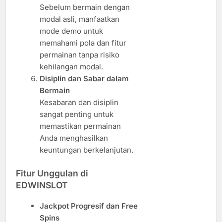
Sebelum bermain dengan
modal asli, manfaatkan
mode demo untuk
memahami pola dan fitur
permainan tanpa risiko
kehilangan modal.
Disiplin dan Sabar dalam
Bermain
Kesabaran dan disiplin
sangat penting untuk
memastikan permainan
Anda menghasilkan
keuntungan berkelanjutan.
Fitur Unggulan di
EDWINSLOT
Jackpot Progresif dan Free
Spins