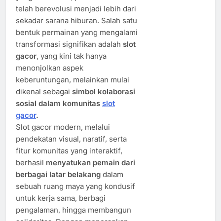
telah berevolusi menjadi lebih dari
sekadar sarana hiburan. Salah satu
bentuk permainan yang mengalami
transformasi signifikan adalah
slot
gacor
, yang kini tak hanya
menonjolkan aspek
keberuntungan, melainkan mulai
dikenal sebagai
simbol kolaborasi
sosial dalam komunitas
slot
gacor
.
Slot gacor modern, melalui
pendekatan visual, naratif, serta
fitur komunitas yang interaktif,
berhasil
menyatukan pemain dari
berbagai latar belakang
dalam
sebuah ruang maya yang kondusif
untuk kerja sama, berbagi
pengalaman, hingga membangun