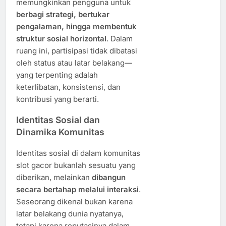
memungkinkan pengguna untuk
berbagi strategi, bertukar
pengalaman, hingga membentuk
struktur sosial horizontal
. Dalam
ruang ini, partisipasi tidak dibatasi
oleh status atau latar belakang—
yang terpenting adalah
keterlibatan, konsistensi, dan
kontribusi yang berarti.
Identitas Sosial dan
Dinamika Komunitas
Identitas sosial di dalam komunitas
slot gacor bukanlah sesuatu yang
diberikan, melainkan
dibangun
secara bertahap melalui interaksi
.
Seseorang dikenal bukan karena
latar belakang dunia nyatanya,
tetapi karena reputasinya dalam