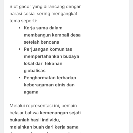
Slot gacor yang dirancang dengan
narasi sosial sering mengangkat
tema seperti:
Kerja sama dalam
membangun kembali desa
setelah bencana
Perjuangan komunitas
mempertahankan budaya
lokal dari tekanan
globalisasi
Penghormatan terhadap
keberagaman etnis dan
agama
Melalui representasi ini, pemain
belajar bahwa
kemenangan sejati
bukanlah hasil individu,
melainkan buah dari kerja sama