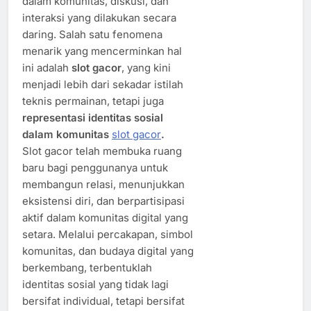
dalam komunitas, diskusi, dan
interaksi yang dilakukan secara
daring. Salah satu fenomena
menarik yang mencerminkan hal
ini adalah
slot gacor
, yang kini
menjadi lebih dari sekadar istilah
teknis permainan, tetapi juga
representasi identitas sosial
dalam komunitas
slot gacor
.
Slot gacor telah membuka ruang
baru bagi penggunanya untuk
membangun relasi, menunjukkan
eksistensi diri, dan berpartisipasi
aktif dalam komunitas digital yang
setara. Melalui percakapan, simbol
komunitas, dan budaya digital yang
berkembang, terbentuklah
identitas sosial yang tidak lagi
bersifat individual, tetapi bersifat