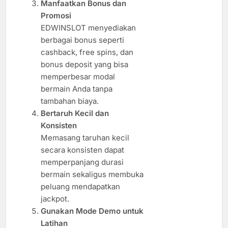
Manfaatkan Bonus dan
Promosi
EDWINSLOT menyediakan
berbagai bonus seperti
cashback, free spins, dan
bonus deposit yang bisa
memperbesar modal
bermain Anda tanpa
tambahan biaya.
Bertaruh Kecil dan
Konsisten
Memasang taruhan kecil
secara konsisten dapat
memperpanjang durasi
bermain sekaligus membuka
peluang mendapatkan
jackpot.
Gunakan Mode Demo untuk
Latihan