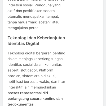
interaksi sosial. Pengguna yang
aktif dan positif akan secara
otomatis mendapatkan tempat,
tanpa harus “naik jabatan” atau
mengajukan peran.
Teknologi dan Keberlanjutan
Identitas Digital
Teknologi digital berperan penting
dalam menjaga keberlangsungan
identitas sosial dalam komunitas
seperti slot gacor. Platform
obrolan, sistem arsip diskusi,
notifikasi berbasis waktu, dan fitur
interaktif lain memungkinkan
proses representasi diri
berlangsung secara kontinu dan
terdokumentasi
.