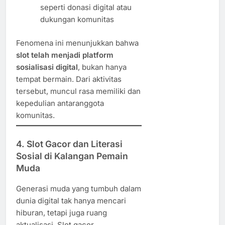
seperti donasi digital atau
dukungan komunitas
Fenomena ini menunjukkan bahwa
slot telah menjadi platform
sosialisasi digital
, bukan hanya
tempat bermain. Dari aktivitas
tersebut, muncul rasa memiliki dan
kepedulian antaranggota
komunitas.
4.
Slot Gacor dan Literasi
Sosial di Kalangan Pemain
Muda
Generasi muda yang tumbuh dalam
dunia digital tak hanya mencari
hiburan, tetapi juga ruang
aktualisasi. Slot gacor