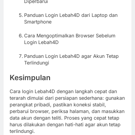
Diperbarui
Panduan Login Lebah4D dari Laptop dan
Smartphone
Cara Mengoptimalkan Browser Sebelum
Login Lebah4D
Panduan Login Lebah4D agar Akun Tetap
Terlindungi
Kesimpulan
Cara login Lebah4D dengan langkah cepat dan
terarah dimulai dari persiapan sederhana: gunakan
perangkat pribadi, pastikan koneksi stabil,
perbarui browser, periksa halaman, dan masukkan
data akun dengan teliti. Proses yang cepat tetap
harus dilakukan dengan hati-hati agar akun tetap
terlindungi.