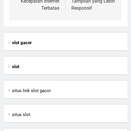
Kecepatan Internet
Tampilan yang Lebih
Terbatas
Responsif
slot gacor
slot
situs link slot gacor
situs slot