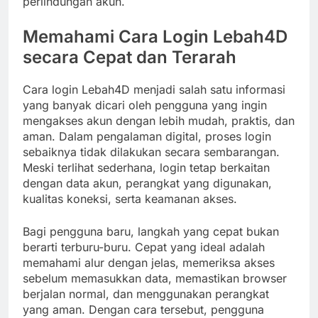
perlindungan akun.
Memahami Cara Login Lebah4D
secara Cepat dan Terarah
Cara login Lebah4D menjadi salah satu informasi
yang banyak dicari oleh pengguna yang ingin
mengakses akun dengan lebih mudah, praktis, dan
aman. Dalam pengalaman digital, proses login
sebaiknya tidak dilakukan secara sembarangan.
Meski terlihat sederhana, login tetap berkaitan
dengan data akun, perangkat yang digunakan,
kualitas koneksi, serta keamanan akses.
Bagi pengguna baru, langkah yang cepat bukan
berarti terburu-buru. Cepat yang ideal adalah
memahami alur dengan jelas, memeriksa akses
sebelum memasukkan data, memastikan browser
berjalan normal, dan menggunakan perangkat
yang aman. Dengan cara tersebut, pengguna