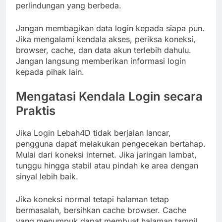
perlindungan yang berbeda.
Jangan membagikan data login kepada siapa pun.
Jika mengalami kendala akses, periksa koneksi,
browser, cache, dan data akun terlebih dahulu.
Jangan langsung memberikan informasi login
kepada pihak lain.
Mengatasi Kendala Login secara
Praktis
Jika Login Lebah4D tidak berjalan lancar,
pengguna dapat melakukan pengecekan bertahap.
Mulai dari koneksi internet. Jika jaringan lambat,
tunggu hingga stabil atau pindah ke area dengan
sinyal lebih baik.
Jika koneksi normal tetapi halaman tetap
bermasalah, bersihkan cache browser. Cache
yang menumpuk dapat membuat halaman tampil