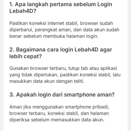
1. Apa langkah pertama sebelum Login
Lebah4D?
Pastikan koneksi internet stabil, browser sudah
diperbarui, perangkat aman, dan data akun sudah
benar sebelum membuka halaman login.
2. Bagaimana cara login Lebah4D agar
lebih cepat?
Gunakan browser terbaru, tutup tab atau aplikasi
yang tidak diperlukan, pastikan koneksi stabil, lalu
masukkan data akun dengan teliti.
3. Apakah login dari smartphone aman?
Aman jika menggunakan smartphone pribadi,
browser terbaru, koneksi stabil, dan halaman
diperiksa sebelum memasukkan data akun.