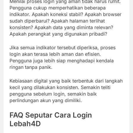
Menilai proses login yang aman tidak harus rumit.
Pengguna cukup memperhatikan beberapa
indikator. Apakah koneksi stabil? Apakah browser
sudah diperbarui? Apakah halaman terlihat
konsisten? Apakah data yang diminta relevan?
Apakah perangkat yang digunakan pribadi?
Jika semua indikator tersebut diperiksa, proses
login akan terasa lebih aman dan efisien.
Pengguna juga lebih siap menghadapi kendala
ringan tanpa panik.
Kebiasaan digital yang baik terbentuk dari langkah
kecil yang dilakukan konsisten. Semakin teliti
pengguna sebelum login, semakin baik
perlindungan akun yang dimiliki.
FAQ Seputar Cara Login
Lebah4D