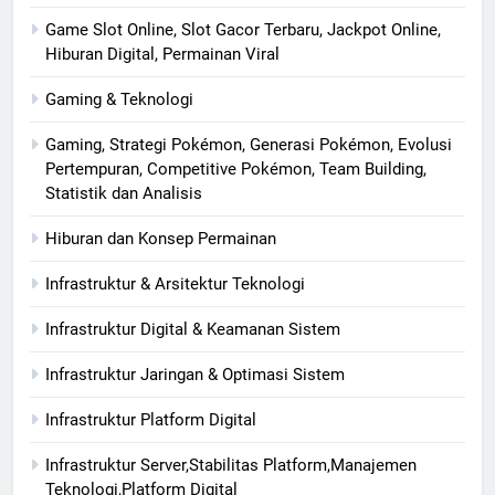
Game Slot Online, Slot Gacor Terbaru, Jackpot Online,
Hiburan Digital, Permainan Viral
Gaming & Teknologi
Gaming, Strategi Pokémon, Generasi Pokémon, Evolusi
Pertempuran, Competitive Pokémon, Team Building,
Statistik dan Analisis
Hiburan dan Konsep Permainan
Infrastruktur & Arsitektur Teknologi
Infrastruktur Digital & Keamanan Sistem
Infrastruktur Jaringan & Optimasi Sistem
Infrastruktur Platform Digital
Infrastruktur Server,Stabilitas Platform,Manajemen
Teknologi,Platform Digital