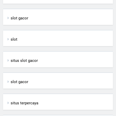
slot gacor
slot
situs slot gacor
slot gacor
situs terpercaya