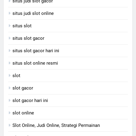
situs judi slot gacor
situs judi slot online
situs slot
situs slot gacor
situs slot gacor hari ini
situs slot online resmi
slot
slot gacor
slot gacor hari ini
slot online
Slot Online, Judi Online, Strategi Permainan