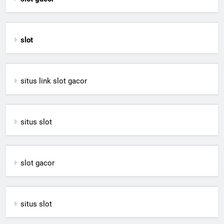
slot
situs link slot gacor
situs slot
slot gacor
situs slot