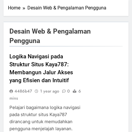
Home
Desain Web & Pengalaman Pengguna
Desain Web & Pengalaman
Pengguna
Logika Navigasi pada
Struktur Situs Kaya787:
Membangun Jalur Akses
yang Efisien dan Intuitif
4486b47
1 year ago
0
6
mins
Pelajari bagaimana logika navigasi
pada struktur situs Kaya787
dirancang untuk memudahkan
pengguna menjelajah layanan.