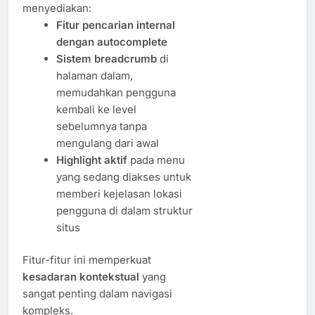
menyediakan:
Fitur pencarian internal
dengan autocomplete
Sistem breadcrumb
di
halaman dalam,
memudahkan pengguna
kembali ke level
sebelumnya tanpa
mengulang dari awal
Highlight aktif
pada menu
yang sedang diakses untuk
memberi kejelasan lokasi
pengguna di dalam struktur
situs
Fitur-fitur ini memperkuat
kesadaran kontekstual
yang
sangat penting dalam navigasi
kompleks.