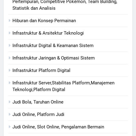
Pertempuran, Competitive Pokémon, Team Building,
Statistik dan Analisis
Hiburan dan Konsep Permainan
Infrastruktur & Arsitektur Teknologi
Infrastruktur Digital & Keamanan Sistem
Infrastruktur Jaringan & Optimasi Sistem
Infrastruktur Platform Digital
Infrastruktur Server,Stabilitas Platform,Manajemen
Teknologi,Platform Digital
Judi Bola, Taruhan Online
Judi Online, Platform Judi
Judi Online, Slot Online, Pengalaman Bermain