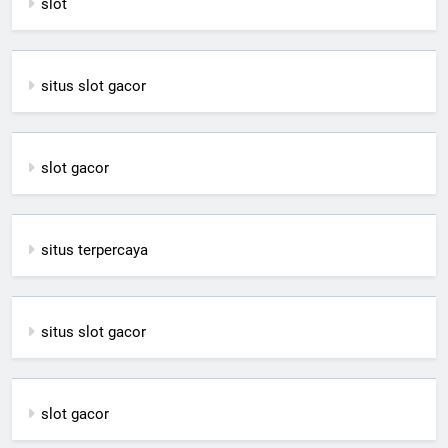
slot
situs slot gacor
slot gacor
situs terpercaya
situs slot gacor
slot gacor