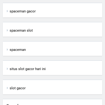
spaceman gacor
spaceman slot
spaceman
situs slot gacor hari ini
slot gacor