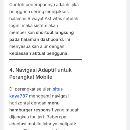
Contoh penerapannya adalah: jika
pengguna sering mengakses
halaman Riwayat Aktivitas setelah
login, maka sistem akan
memberikan
shortcut langsung
pada halaman dashboard.
Ini
menyesuaikan alur dengan
kebiasaan aktual pengguna.
4. Navigasi Adaptif untuk
Perangkat Mobile
Di perangkat seluler,
situs
kaya787
mengganti navigasi
horizontal dengan
menu
hamburger responsif
yang mudah
dijangkau ibu jari. Beberapa
adaptasi mobile lainnya meliputi: