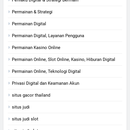
Perilaku Digital & Strategi Bermain
Permainan & Strategi
Permainan Digital
Permainan Digital, Layanan Pengguna
Permainan Kasino Online
Permainan Online, Slot Online, Kasino, Hiburan Digital
Permainan Online, Teknologi Digital
Privasi Digital dan Keamanan Akun
situs gacor thailand
situs judi
situs judi slot