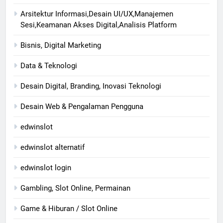
Arsitektur Informasi,Desain UI/UX,Manajemen
Sesi,Keamanan Akses Digital,Analisis Platform
Bisnis, Digital Marketing
Data & Teknologi
Desain Digital, Branding, Inovasi Teknologi
Desain Web & Pengalaman Pengguna
edwinslot
edwinslot alternatif
edwinslot login
Gambling, Slot Online, Permainan
Game & Hiburan / Slot Online