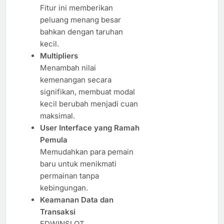
Fitur ini memberikan
peluang menang besar
bahkan dengan taruhan
kecil.
Multipliers
Menambah nilai
kemenangan secara
signifikan, membuat modal
kecil berubah menjadi cuan
maksimal.
User Interface yang Ramah
Pemula
Memudahkan para pemain
baru untuk menikmati
permainan tanpa
kebingungan.
Keamanan Data dan
Transaksi
EDWINSLOT