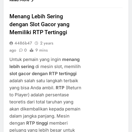
Menang Lebih Sering
dengan Slot Gacor yang
Memiliki RTP Tertinggi
4486b47
2 years
ago
0
9 mins
Untuk pemain yang ingin
menang
lebih sering
di mesin slot, memilih
slot gacor dengan RTP tertinggi
adalah salah satu langkah terbaik
yang bisa Anda ambil.
RTP
(Return
to Player) adalah persentase
teoretis dari total taruhan yang
akan dikembalikan kepada pemain
dalam jangka panjang. Mesin
dengan
RTP tinggi
memberi
peluang yang lebih besar untuk