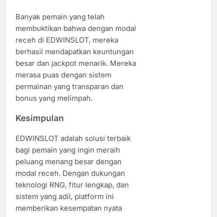
Banyak pemain yang telah
membuktikan bahwa dengan modal
receh di EDWINSLOT, mereka
berhasil mendapatkan keuntungan
besar dan jackpot menarik. Mereka
merasa puas dengan sistem
permainan yang transparan dan
bonus yang melimpah.
Kesimpulan
EDWINSLOT adalah solusi terbaik
bagi pemain yang ingin meraih
peluang menang besar dengan
modal receh. Dengan dukungan
teknologi RNG, fitur lengkap, dan
sistem yang adil, platform ini
memberikan kesempatan nyata