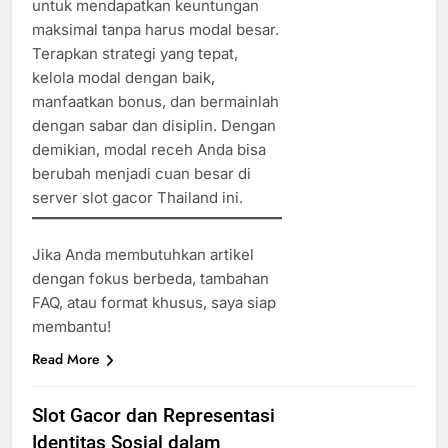
untuk mendapatkan keuntungan
maksimal tanpa harus modal besar.
Terapkan strategi yang tepat,
kelola modal dengan baik,
manfaatkan bonus, dan bermainlah
dengan sabar dan disiplin. Dengan
demikian, modal receh Anda bisa
berubah menjadi cuan besar di
server slot gacor Thailand ini.
Jika Anda membutuhkan artikel
dengan fokus berbeda, tambahan
FAQ, atau format khusus, saya siap
membantu!
Read More
Slot Gacor dan Representasi
Identitas Sosial dalam