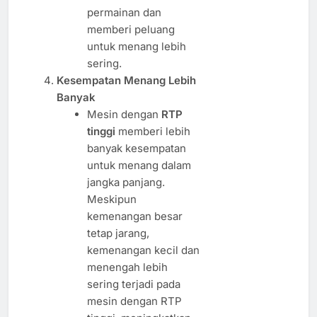
permainan dan
memberi peluang
untuk menang lebih
sering.
Kesempatan Menang Lebih
Banyak
Mesin dengan
RTP
tinggi
memberi lebih
banyak kesempatan
untuk menang dalam
jangka panjang.
Meskipun
kemenangan besar
tetap jarang,
kemenangan kecil dan
menengah lebih
sering terjadi pada
mesin dengan RTP