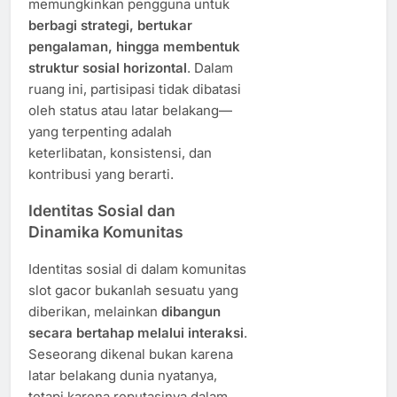
memungkinkan pengguna untuk
berbagi strategi, bertukar
pengalaman, hingga membentuk
struktur sosial horizontal
. Dalam
ruang ini, partisipasi tidak dibatasi
oleh status atau latar belakang—
yang terpenting adalah
keterlibatan, konsistensi, dan
kontribusi yang berarti.
Identitas Sosial dan
Dinamika Komunitas
Identitas sosial di dalam komunitas
slot gacor bukanlah sesuatu yang
diberikan, melainkan
dibangun
secara bertahap melalui interaksi
.
Seseorang dikenal bukan karena
latar belakang dunia nyatanya,
tetapi karena reputasinya dalam