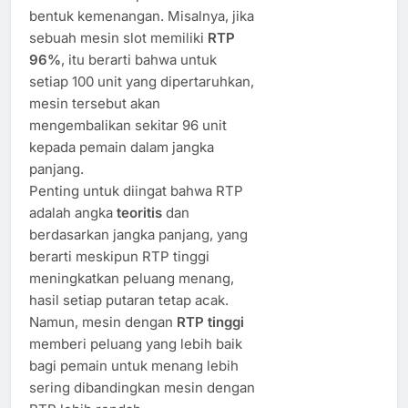
bentuk kemenangan. Misalnya, jika
sebuah mesin slot memiliki
RTP
96%
, itu berarti bahwa untuk
setiap 100 unit yang dipertaruhkan,
mesin tersebut akan
mengembalikan sekitar 96 unit
kepada pemain dalam jangka
panjang.
Penting untuk diingat bahwa RTP
adalah angka
teoritis
dan
berdasarkan jangka panjang, yang
berarti meskipun RTP tinggi
meningkatkan peluang menang,
hasil setiap putaran tetap acak.
Namun, mesin dengan
RTP tinggi
memberi peluang yang lebih baik
bagi pemain untuk menang lebih
sering dibandingkan mesin dengan