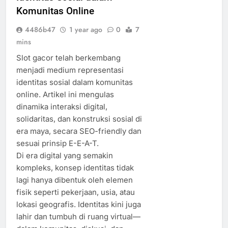
Komunitas Online
4486b47
1 year ago
0
7
mins
Slot gacor telah berkembang
menjadi medium representasi
identitas sosial dalam komunitas
online. Artikel ini mengulas
dinamika interaksi digital,
solidaritas, dan konstruksi sosial di
era maya, secara SEO-friendly dan
sesuai prinsip E-E-A-T.
Di era digital yang semakin
kompleks, konsep identitas tidak
lagi hanya dibentuk oleh elemen
fisik seperti pekerjaan, usia, atau
lokasi geografis. Identitas kini juga
lahir dan tumbuh di ruang virtual—