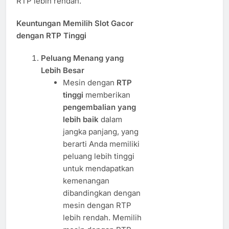
RTP lebih rendah.
Keuntungan Memilih Slot Gacor
dengan RTP Tinggi
Peluang Menang yang
Lebih Besar
Mesin dengan
RTP
tinggi
memberikan
pengembalian yang
lebih baik
dalam
jangka panjang, yang
berarti Anda memiliki
peluang lebih tinggi
untuk mendapatkan
kemenangan
dibandingkan dengan
mesin dengan RTP
lebih rendah. Memilih