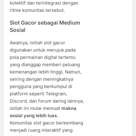
kolektif dan terintegrasi dengan
ritme komunitas tersebut.
Slot Gacor sebagai Medium
Sosial
Awalnya, istilah slot gacor
digunakan untuk merujuk pada
pola permainan digital tertentu
yang dianggap memberi peluang
kemenangan lebih tinggi. Namun,
seiring dengan meningkatnya
pengguna yang berkumpul di
platform seperti Telegram,
Discord, dan forum daring lainnya,
istilah ini mulai memuat
makna
sosial yang lebih luas.
Komunitas slot gacor berkembang
menjadi ruang interaktif yang