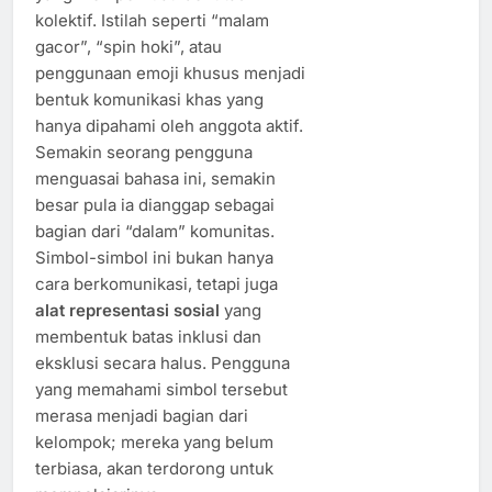
kolektif. Istilah seperti “malam
gacor”, “spin hoki”, atau
penggunaan emoji khusus menjadi
bentuk komunikasi khas yang
hanya dipahami oleh anggota aktif.
Semakin seorang pengguna
menguasai bahasa ini, semakin
besar pula ia dianggap sebagai
bagian dari “dalam” komunitas.
Simbol-simbol ini bukan hanya
cara berkomunikasi, tetapi juga
alat representasi sosial
yang
membentuk batas inklusi dan
eksklusi secara halus. Pengguna
yang memahami simbol tersebut
merasa menjadi bagian dari
kelompok; mereka yang belum
terbiasa, akan terdorong untuk