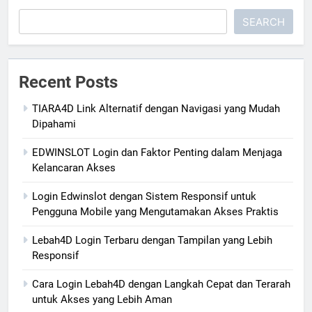
SEARCH
Recent Posts
TIARA4D Link Alternatif dengan Navigasi yang Mudah
Dipahami
EDWINSLOT Login dan Faktor Penting dalam Menjaga
Kelancaran Akses
Login Edwinslot dengan Sistem Responsif untuk
Pengguna Mobile yang Mengutamakan Akses Praktis
Lebah4D Login Terbaru dengan Tampilan yang Lebih
Responsif
Cara Login Lebah4D dengan Langkah Cepat dan Terarah
untuk Akses yang Lebih Aman