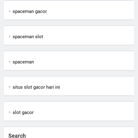
spaceman gacor
spaceman slot
spaceman
situs slot gacor hari ini
slot gacor
Search