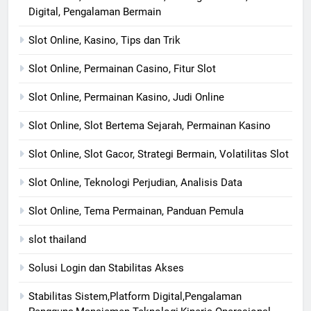
Digital, Pengalaman Bermain
Slot Online, Kasino, Tips dan Trik
Slot Online, Permainan Casino, Fitur Slot
Slot Online, Permainan Kasino, Judi Online
Slot Online, Slot Bertema Sejarah, Permainan Kasino
Slot Online, Slot Gacor, Strategi Bermain, Volatilitas Slot
Slot Online, Teknologi Perjudian, Analisis Data
Slot Online, Tema Permainan, Panduan Pemula
slot thailand
Solusi Login dan Stabilitas Akses
Stabilitas Sistem,Platform Digital,Pengalaman