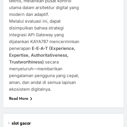
teknis, melainkan pusat kontrol
utama dalam arsitektur digital yang
modern dan adaptif.
Melalui evaluasi ini, dapat
disimpulkan bahwa strategi
integrasi API Gateway yang
dijalankan KAYA787 mencerminkan
penerapan
E-E-A-T (Experience,
Expertise, Authoritativeness,
Trustworthiness)
secara
menyeluruh—memberikan
pengalaman pengguna yang cepat,
aman, dan andal di semua lapisan
ekosistem digitalnya.
Read More
slot gacor