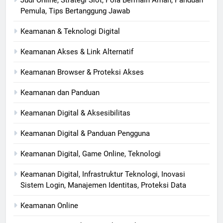
Judi Online, Strategi Slot, Pola Bermain Aman, Panduan
Pemula, Tips Bertanggung Jawab
Keamanan & Teknologi Digital
Keamanan Akses & Link Alternatif
Keamanan Browser & Proteksi Akses
Keamanan dan Panduan
Keamanan Digital & Aksesibilitas
Keamanan Digital & Panduan Pengguna
Keamanan Digital, Game Online, Teknologi
Keamanan Digital, Infrastruktur Teknologi, Inovasi
Sistem Login, Manajemen Identitas, Proteksi Data
Keamanan Online