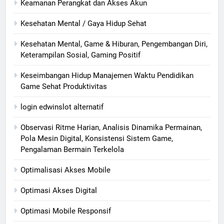
Keamanan Perangkat dan Akses Akun
Kesehatan Mental / Gaya Hidup Sehat
Kesehatan Mental, Game & Hiburan, Pengembangan Diri,
Keterampilan Sosial, Gaming Positif
Keseimbangan Hidup Manajemen Waktu Pendidikan
Game Sehat Produktivitas
login edwinslot alternatif
Observasi Ritme Harian, Analisis Dinamika Permainan,
Pola Mesin Digital, Konsistensi Sistem Game,
Pengalaman Bermain Terkelola
Optimalisasi Akses Mobile
Optimasi Akses Digital
Optimasi Mobile Responsif