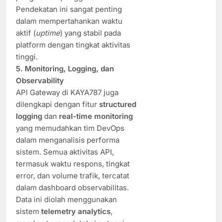
Pendekatan ini sangat penting
dalam mempertahankan waktu
aktif (
uptime
) yang stabil pada
platform dengan tingkat aktivitas
tinggi.
5. Monitoring, Logging, dan
Observability
API Gateway di KAYA787 juga
dilengkapi dengan fitur
structured
logging
dan
real-time monitoring
yang memudahkan tim DevOps
dalam menganalisis performa
sistem. Semua aktivitas API,
termasuk waktu respons, tingkat
error, dan volume trafik, tercatat
dalam dashboard observabilitas.
Data ini diolah menggunakan
sistem
telemetry analytics
,