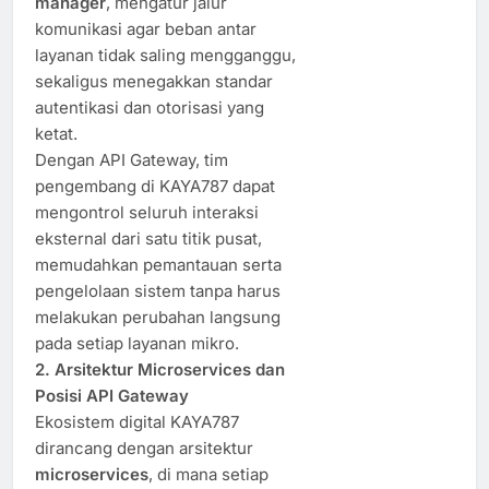
manager
, mengatur jalur
komunikasi agar beban antar
layanan tidak saling mengganggu,
sekaligus menegakkan standar
autentikasi dan otorisasi yang
ketat.
Dengan API Gateway, tim
pengembang di KAYA787 dapat
mengontrol seluruh interaksi
eksternal dari satu titik pusat,
memudahkan pemantauan serta
pengelolaan sistem tanpa harus
melakukan perubahan langsung
pada setiap layanan mikro.
2. Arsitektur Microservices dan
Posisi API Gateway
Ekosistem digital KAYA787
dirancang dengan arsitektur
microservices
, di mana setiap