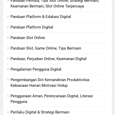
Panduan Pemula, Tips Slot Online, Strategi Bermain,
Keamanan Bermain, Slot Online Terpercaya
Panduan Platform & Edukasi Digital
Panduan Platform Digital
Panduan Slot Online
Panduan Slot, Game Online, Tips Bermain
Panduan, Perjudian Online, Keamanan Digital
Pengalaman Pengguna Digital
Pengembangan Diri Kemandirian Produktivitas
Kebiasaan Harian Motivasi Hidup
Penggunaan Aman, Perencanaan Digital, Literasi
Pengguna
Perilaku Digital & Strategi Bermain