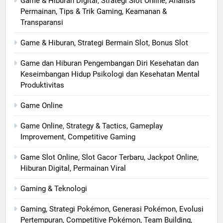
Game & Hiburan Digital, Strategi Slot Online, Analisis
Permainan, Tips & Trik Gaming, Keamanan &
Transparansi
Game & Hiburan, Strategi Bermain Slot, Bonus Slot
Game dan Hiburan Pengembangan Diri Kesehatan dan
Keseimbangan Hidup Psikologi dan Kesehatan Mental
Produktivitas
Game Online
Game Online, Strategy & Tactics, Gameplay
Improvement, Competitive Gaming
Game Slot Online, Slot Gacor Terbaru, Jackpot Online,
Hiburan Digital, Permainan Viral
Gaming & Teknologi
Gaming, Strategi Pokémon, Generasi Pokémon, Evolusi
Pertempuran, Competitive Pokémon, Team Building,