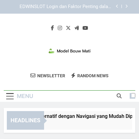
Skip
Login Edwinslot dengan Sistem Responsif untuk
to
Pengguna Mobile yang Mengutamakan Akses
Praktis
content
Lebah4D Login Terbaru dengan Tampilan yang
Lebih Responsif
TIARA4D Link Alternatif dengan Navigasi yang
Mudah Dipahami
EDWINSLOT Login dan Faktor Penting dalam
Menjaga Kelancaran Akses
Login Edwinslot dengan Sistem Responsif untuk
Pengguna Mobile yang Mengutamakan Akses
Model Bouw
Praktis
Eksplorasi Model Konstruksi Dan Miniatur
Lebah4D Login Terbaru dengan Tampilan yang
NEWSLETTER
RANDOM NEWS
Mati
Lebih Responsif
Dari Model Bouw Mati. Hobi Untuk Semua
Usia.
MENU
ARA4D Link Alternatif dengan Navigasi yang Mudah Dipahami
HEADLINES
Weeks Ago