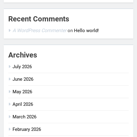
Recent Comments
A WordPress Commenter
on
Hello world!
Archives
July 2026
June 2026
May 2026
April 2026
March 2026
February 2026