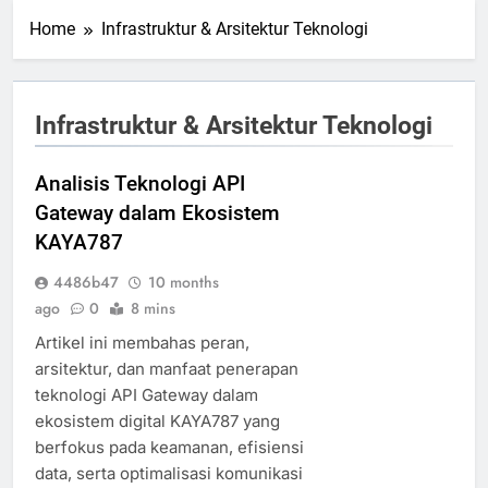
Home
Infrastruktur & Arsitektur Teknologi
Infrastruktur & Arsitektur Teknologi
Analisis Teknologi API
Gateway dalam Ekosistem
KAYA787
4486b47
10 months
ago
0
8 mins
Artikel ini membahas peran,
arsitektur, dan manfaat penerapan
teknologi API Gateway dalam
ekosistem digital KAYA787 yang
berfokus pada keamanan, efisiensi
data, serta optimalisasi komunikasi