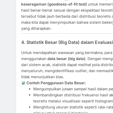
keseragaman (goodness-of-fit test)
untuk memerik
hasil benar-benar sesuai dengan ekspektasi teoretis
tersebut tidak jauh berbeda dari distribusi teoretis
maka kita dapat menyimpulkan bahwa sistem bekerja
yang diharapkan.
4. Statistik Besar (Big Data) dalam Evaluas
Untuk mendapatkan wawasan yang bermakna, para a
menggunakan
data besar (big data)
. Dengan mengu
dari sistem acak, statistik dapat melihat pola distri
menyeluruh, mengidentifikasi outlier, dan memast
tidak menunjukkan bias.
Contoh Penggunaan Data Besar:
Mengumpulkan jutaan sampel hasil dalam pe
Membandingkan distribusi frekuensi hasil ak
teoretis melalui visualisasi seperti histogram
Menghitung ukuran statistik seperti rata-rata