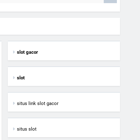
slot gacor
slot
situs link slot gacor
situs slot