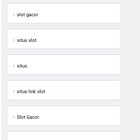
slot gacor
situs slot
situs
situs link slot
Slot
G
acor