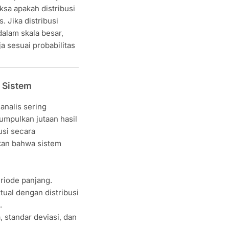
sa apakah distribusi
. Jika distribusi
 dalam skala besar,
 sesuai probabilitas
i Sistem
nalis sering
mpulkan jutaan hasil
busi secara
ikan bahwa sistem
riode panjang.
tual dengan distribusi
.
, standar deviasi, dan