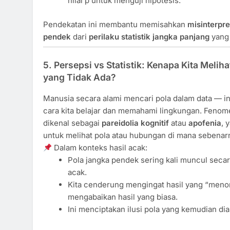
nilai p untuk menguji hipotesis.
Pendekatan ini membantu memisahkan
misinterpre
pendek
dari
perilaku statistik jangka panjang
yang
5. Persepsi vs Statistik: Kenapa Kita Melih
yang Tidak Ada?
Manusia secara alami mencari pola dalam data — ini
cara kita belajar dan memahami lingkungan. Fenome
dikenal sebagai
pareidolia kognitif
atau
apofenia
, 
untuk melihat pola atau hubungan di mana sebenarn
Dalam konteks hasil acak:
Pola jangka pendek sering kali muncul secara
acak.
Kita cenderung mengingat hasil yang “meno
mengabaikan hasil yang biasa.
Ini menciptakan ilusi pola yang kemudian d