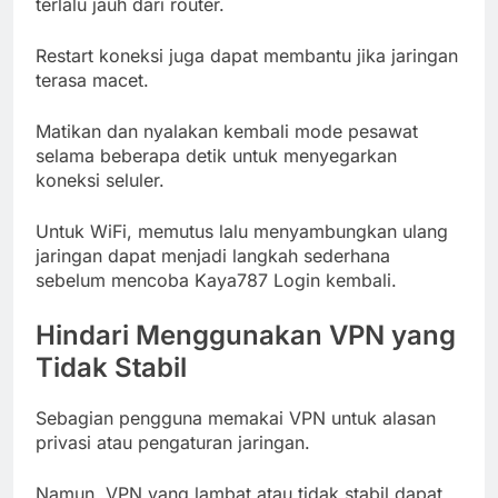
terlalu jauh dari router.
Restart koneksi juga dapat membantu jika jaringan
terasa macet.
Matikan dan nyalakan kembali mode pesawat
selama beberapa detik untuk menyegarkan
koneksi seluler.
Untuk WiFi, memutus lalu menyambungkan ulang
jaringan dapat menjadi langkah sederhana
sebelum mencoba Kaya787 Login kembali.
Hindari Menggunakan VPN yang
Tidak Stabil
Sebagian pengguna memakai VPN untuk alasan
privasi atau pengaturan jaringan.
Namun, VPN yang lambat atau tidak stabil dapat