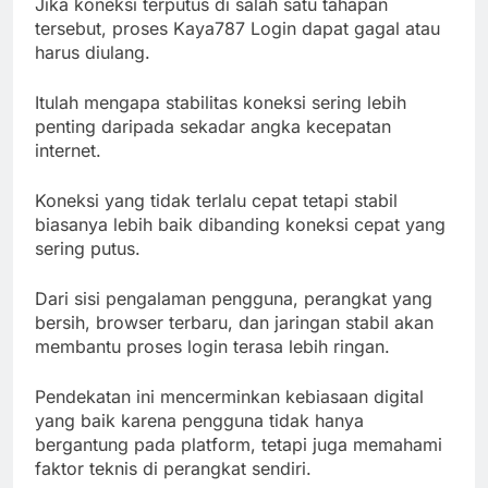
Jika koneksi terputus di salah satu tahapan
tersebut, proses Kaya787 Login dapat gagal atau
harus diulang.
Itulah mengapa stabilitas koneksi sering lebih
penting daripada sekadar angka kecepatan
internet.
Koneksi yang tidak terlalu cepat tetapi stabil
biasanya lebih baik dibanding koneksi cepat yang
sering putus.
Dari sisi pengalaman pengguna, perangkat yang
bersih, browser terbaru, dan jaringan stabil akan
membantu proses login terasa lebih ringan.
Pendekatan ini mencerminkan kebiasaan digital
yang baik karena pengguna tidak hanya
bergantung pada platform, tetapi juga memahami
faktor teknis di perangkat sendiri.