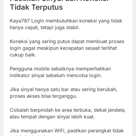
Tidak Terputus
Kaya787 Login membutuhkan koneksi yang tidak
hanya cepat, tetapi juga stabil.
Koneksi yang sering putus dapat membuat proses
login gagal meskipun kecepatan sesaat terlihat
cukup baik.
Pengguna mobile sebaiknya memperhatikan
indikator sinyal sebelum mencoba login.
Jika sinyal hanya satu bar atau sering berubah,
proses akses bisa terganggu.
Cobalah berpindah ke area terbuka, dekat jendela,
atau tempat dengan sinyal lebih kuat.
Jika menggunakan WiFi, pastikan perangkat tidak