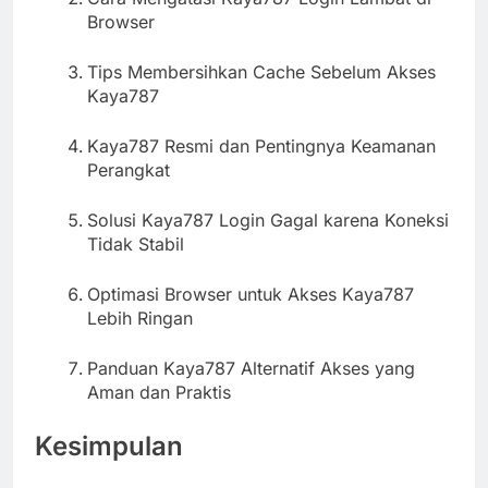
Browser
Tips Membersihkan Cache Sebelum Akses
Kaya787
Kaya787 Resmi dan Pentingnya Keamanan
Perangkat
Solusi Kaya787 Login Gagal karena Koneksi
Tidak Stabil
Optimasi Browser untuk Akses Kaya787
Lebih Ringan
Panduan Kaya787 Alternatif Akses yang
Aman dan Praktis
Kesimpulan