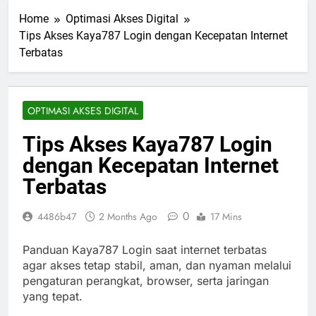
Home
Optimasi Akses Digital
Tips Akses Kaya787 Login dengan Kecepatan Internet
Terbatas
OPTIMASI AKSES DIGITAL
Tips Akses Kaya787 Login
dengan Kecepatan Internet
Terbatas
0
4486b47
2 Months Ago
17 Mins
Panduan Kaya787 Login saat internet terbatas
agar akses tetap stabil, aman, dan nyaman melalui
pengaturan perangkat, browser, serta jaringan
yang tepat.