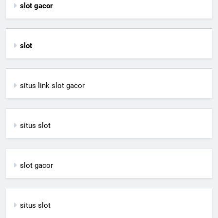
slot gacor
slot
situs link slot gacor
situs slot
slot gacor
situs slot