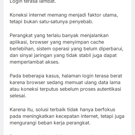
Login terasa lambat.
Koneksi internet memang menjadi faktor utama,
tetapi bukan satu-satunya penyebab.
Perangkat yang terlalu banyak menjalankan
aplikasi, browser yang menyimpan cache
berlebihan, sistem operasi yang belum diperbarui,
dan sinyal jaringan yang tidak stabil juga dapat
memperlambat akses.
Pada beberapa kasus, halaman login terasa berat
karena browser sedang memuat ulang data lama
atau koneksi terputus sebelum proses autentikasi
selesai.
Karena itu, solusi terbaik tidak hanya berfokus
pada meningkatkan kecepatan internet, tetapi juga
mengurangi beban kerja perangkat.