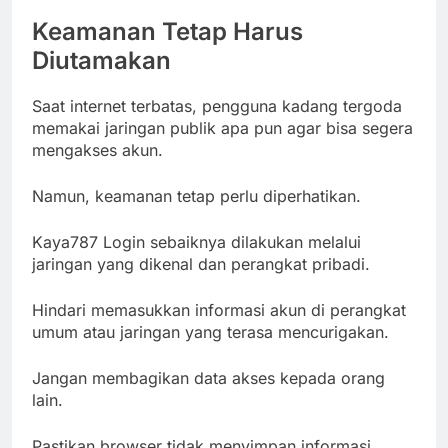
Keamanan Tetap Harus
Diutamakan
Saat internet terbatas, pengguna kadang tergoda
memakai jaringan publik apa pun agar bisa segera
mengakses akun.
Namun, keamanan tetap perlu diperhatikan.
Kaya787 Login sebaiknya dilakukan melalui
jaringan yang dikenal dan perangkat pribadi.
Hindari memasukkan informasi akun di perangkat
umum atau jaringan yang terasa mencurigakan.
Jangan membagikan data akses kepada orang
lain.
Pastikan browser tidak menyimpan informasi