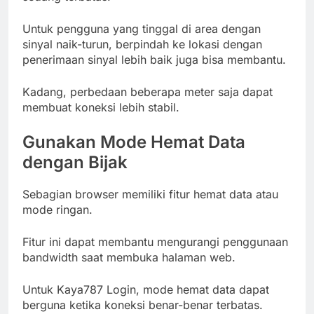
Untuk pengguna yang tinggal di area dengan
sinyal naik-turun, berpindah ke lokasi dengan
penerimaan sinyal lebih baik juga bisa membantu.
Kadang, perbedaan beberapa meter saja dapat
membuat koneksi lebih stabil.
Gunakan Mode Hemat Data
dengan Bijak
Sebagian browser memiliki fitur hemat data atau
mode ringan.
Fitur ini dapat membantu mengurangi penggunaan
bandwidth saat membuka halaman web.
Untuk Kaya787 Login, mode hemat data dapat
berguna ketika koneksi benar-benar terbatas.