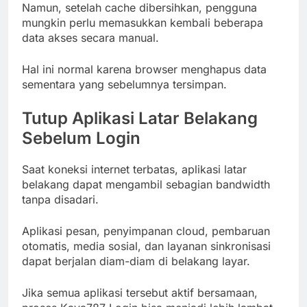
Namun, setelah cache dibersihkan, pengguna
mungkin perlu memasukkan kembali beberapa
data akses secara manual.
Hal ini normal karena browser menghapus data
sementara yang sebelumnya tersimpan.
Tutup Aplikasi Latar Belakang
Sebelum Login
Saat koneksi internet terbatas, aplikasi latar
belakang dapat mengambil sebagian bandwidth
tanpa disadari.
Aplikasi pesan, penyimpanan cloud, pembaruan
otomatis, media sosial, dan layanan sinkronisasi
dapat berjalan diam-diam di belakang layar.
Jika semua aplikasi tersebut aktif bersamaan,