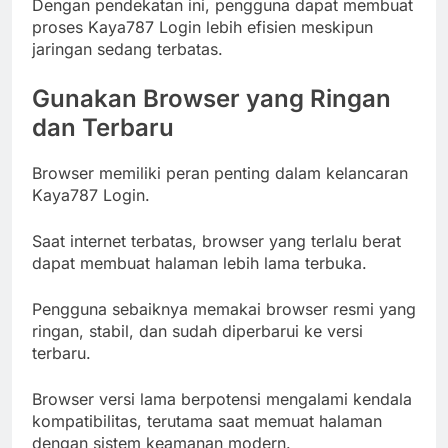
Dengan pendekatan ini, pengguna dapat membuat
proses Kaya787 Login lebih efisien meskipun
jaringan sedang terbatas.
Gunakan Browser yang Ringan
dan Terbaru
Browser memiliki peran penting dalam kelancaran
Kaya787 Login.
Saat internet terbatas, browser yang terlalu berat
dapat membuat halaman lebih lama terbuka.
Pengguna sebaiknya memakai browser resmi yang
ringan, stabil, dan sudah diperbarui ke versi
terbaru.
Browser versi lama berpotensi mengalami kendala
kompatibilitas, terutama saat memuat halaman
dengan sistem keamanan modern.