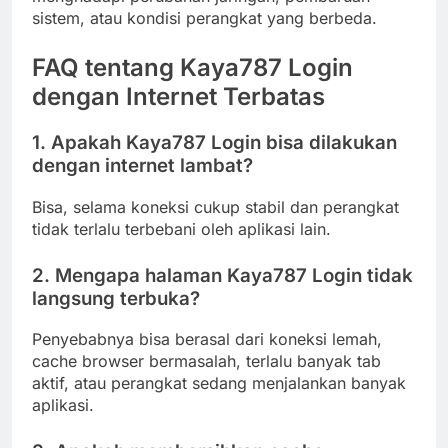
sistem, atau kondisi perangkat yang berbeda.
FAQ tentang Kaya787 Login
dengan Internet Terbatas
1. Apakah Kaya787 Login bisa dilakukan
dengan internet lambat?
Bisa, selama koneksi cukup stabil dan perangkat
tidak terlalu terbebani oleh aplikasi lain.
2. Mengapa halaman Kaya787 Login tidak
langsung terbuka?
Penyebabnya bisa berasal dari koneksi lemah,
cache browser bermasalah, terlalu banyak tab
aktif, atau perangkat sedang menjalankan banyak
aplikasi.