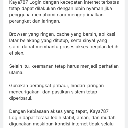
Kaya787 Login dengan kecepatan internet terbatas
tetap dapat dilakukan dengan lebih nyaman jika
pengguna memahami cara mengoptimalkan
perangkat dan jaringan.
Browser yang ringan, cache yang bersih, aplikasi
latar belakang yang ditutup, serta sinyal yang
stabil dapat membantu proses akses berjalan lebih
efisien.
Selain itu, keamanan tetap harus menjadi perhatian
utama.
Gunakan perangkat pribadi, hindari jaringan
mencurigakan, dan pastikan sistem tetap
diperbarui.
Dengan kebiasaan akses yang tepat, Kaya787
Login dapat terasa lebih stabil, aman, dan mudah
digunakan meskipun kondisi internet tidak selalu