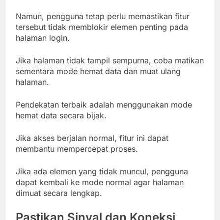
Namun, pengguna tetap perlu memastikan fitur
tersebut tidak memblokir elemen penting pada
halaman login.
Jika halaman tidak tampil sempurna, coba matikan
sementara mode hemat data dan muat ulang
halaman.
Pendekatan terbaik adalah menggunakan mode
hemat data secara bijak.
Jika akses berjalan normal, fitur ini dapat
membantu mempercepat proses.
Jika ada elemen yang tidak muncul, pengguna
dapat kembali ke mode normal agar halaman
dimuat secara lengkap.
Pastikan Sinyal dan Koneksi